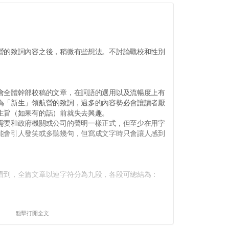
的致詞內容之後，稍微有些想法。不討論戰校和性別
。
全體幹部校稿的文章，在詞語的選用以及流暢度上有
為「新生」領航營的致詞，過多的內容勢必會讓讀者厭
主旨（如果有的話）前就失去興趣。
要和政府機關或公司的聲明一樣正式，但至少在用字
能會引人發笑或多聽幾句，但寫成文字時只會讓人感到
到，全篇文章以連字符分為九段，各段可總結為：
點擊打開全文