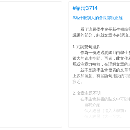
#靠清3714
#為什麼別人的會長都很正經
看了這屆學生會長新生領航營
議題的部分，純就文章本身評論
1. 冗詞贅句過多
作為一份經過潤飾且由學生會
很大的進步空間。再者，此文作
煩或注意力轉移，在理解文章的
並不是說學生會發表的文章需
上多加留意。有些語句用說的可
疲乏。
2. 文章主題不明
在學生會臉書的貼文中可以看
自我介紹
個人經歷（進入大學前）
個人經歷（大一至大...