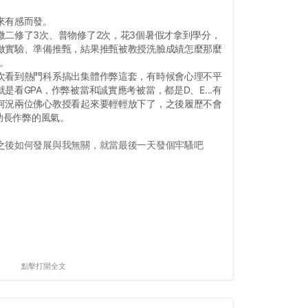
來有感而發。
微二修了3次、普物修了2次，花3個暑假才拿到學分，
做實驗、準備推甄，結果推甄被教授洗臉成績怎麼那麼
我。
次看到熱門科系搞出集體作弊這套，有時候會心理不平
是看GPA，作弊被當和誠實應考被當，都是D、E...有
何況兩位佛心教授看起來要輕輕放下了，之後履歷不會
要助長作弊的風氣。
之後如何發展與我無關，就當最後一天發個牢騷吧
點擊打開全文