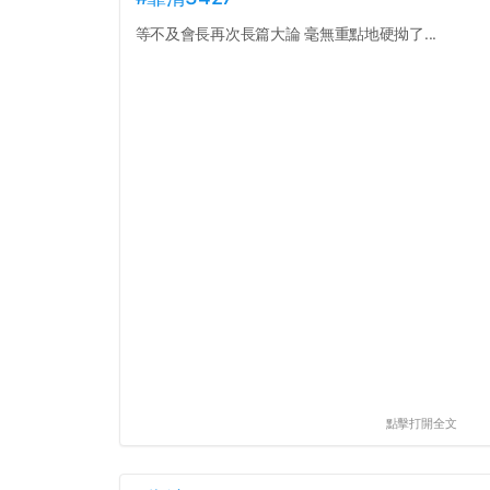
等不及會長再次長篇大論 毫無重點地硬拗了...
點擊打開全文