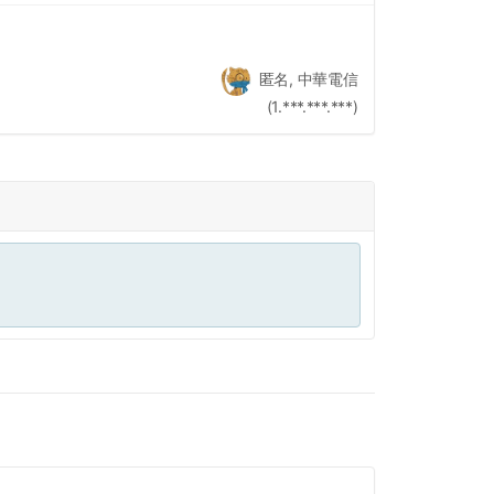
匿名, 中華電信
(1.***.***.***)