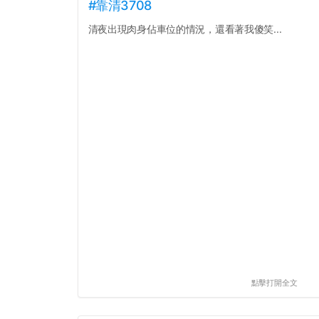
#靠清3708
清夜出現肉身佔車位的情況，還看著我傻笑...
點擊打開全文