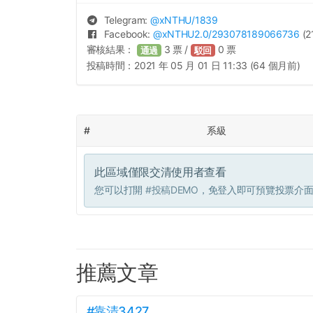
Telegram:
@
xNTHU
/1839
Facebook:
@
xNTHU2.0
/293078189066736
(2
審核結果：
3
票 /
0
票
通過
駁回
投稿時間：
2021 年 05 月 01 日 11:33 (64 個月前)
#
系級
此區域僅限交清使用者查看
您可以打開
#投稿DEMO
，免登入即可預覽投票介
推薦文章
#靠清3427