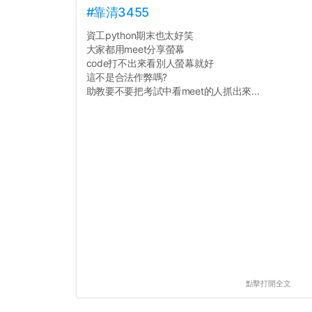
#靠清3455
資工python期末也太好笑
大家都用meet分享螢幕
code打不出來看別人螢幕就好
這不是合法作弊嗎?
助教要不要把考試中看meet的人抓出來...
點擊打開全文