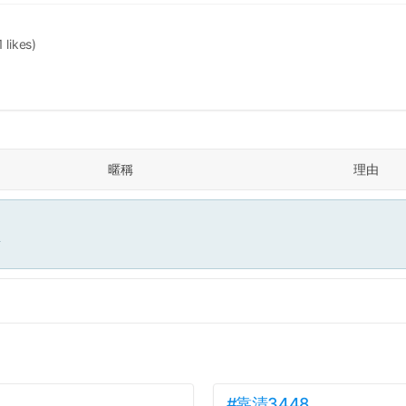
1 likes)
暱稱
理由
面
#靠清3448