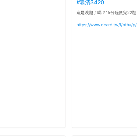
#靠清3420
這是洩題了嗎？15分鐘做完22題
https://www.dcard.tw/f/nthu/