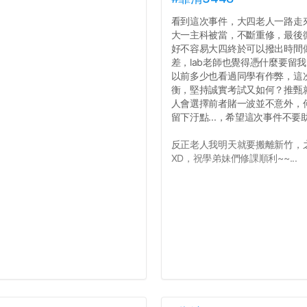
看到這次事件，大四老人一路走
大一主科被當，不斷重修，最後
好不容易大四終於可以撥出時間
差，lab老師也覺得憑什麼要留
以前多少也看過同學有作弊，這
衡，堅持誠實考試又如何？推甄就
人會選擇前者賭一波並不意外，
留下汙點...，希望這次事件不
反正老人我明天就要搬離新竹，
XD，祝學弟妹們修課順利~~...