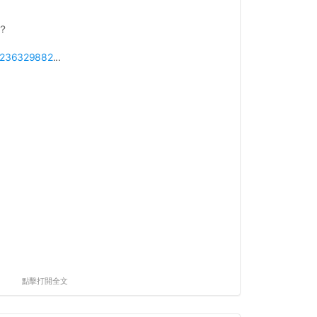
？
p/236329882
...
點擊打開全文