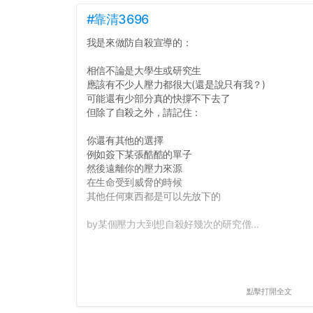
#靠清3696
我是來做防自殺宣導的：
相信不論是大學生或研究生
應該有不少人壓力都很大(還是說只有我？)
可能還有少部分真的快撐不下去了
但除了自殺之外，請記住：
你還有其他的選擇
例如簽下某張酷酷的單子
然後遠離你的壓力來源
在生命受到威脅的時候
其他任何東西都是可以先放下的
by某個壓力大到想自殺好幾次的研究僧...
點擊打開全文