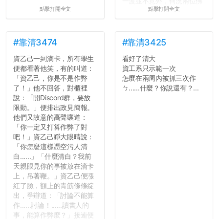
一波並不意外，何況兩位佛
點擊打開全文
點擊打開全文
心教授看起來要輕輕放下
了，之後履歷不會留下汙
點...，希望這次事件不要助
長作弊的風氣。
#靠清3474
#靠清3425
資乙己一到滴卡，所有學生
看好了清大
反正老人我明天就要搬離新
便都看著他笑，有的叫道：
資工系只示範一次
竹，之後如何發展與我無
「資乙己，你是不是作弊
怎麼在兩周內被抓三次作
關，就當最後一天發個牢騷
了！」他不回答，對櫃裡
ㄅ......什麼？你說還有？...
吧XD，祝學弟妹們修課順利
說：「開Discord群，要放
~~...
限動。」便排出政見簡報。
他們又故意的高聲嚷道：
「你一定又打算作弊了對
吧！」資乙己睜大眼晴說：
「你怎麼這樣憑空污人清
白......」「什麼清白？我前
天親眼見你的事被放在滴卡
上，吊著鞭。」資乙己便漲
紅了臉，額上的青筋條條綻
出，爭辯道：「討論不能算
作......討論！......讀書人的
事，能算作弊麼？」接連便