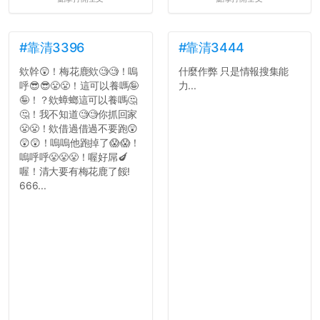
#靠清3396
#靠清3444
欸幹😲！梅花鹿欸🧐🧐！嗚
什麼作弊 只是情報搜集能
呼😎😎😤😤！這可以養嗎🤪
力...
🤪！？欸蟑螂這可以養嗎🤔
🤔！我不知道🧐🧐你抓回家
😤😤！欸借過借過不要跑😲
😲😲！嗚嗚他跑掉了😱😱！
嗚呼呼😤😤😤！喔好屌🍆
喔！清大要有梅花鹿了餒!
666...