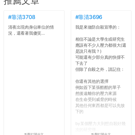
推薦文章
#靠清3708
#靠清3696
清夜出現肉身佔車位的情
我是來做防自殺宣導的：
況，還看著我傻笑...
相信不論是大學生或研究生
應該有不少人壓力都很大(還
是說只有我？)
可能還有少部分真的快撐不
下去了
但除了自殺之外，請記住：
你還有其他的選擇
例如簽下某張酷酷的單子
然後遠離你的壓力來源
在生命受到威脅的時候
其他任何東西都是可以先放
下的
by某個壓力大到想自殺好幾
次的研究僧...
點擊打開全文
點擊打開全文