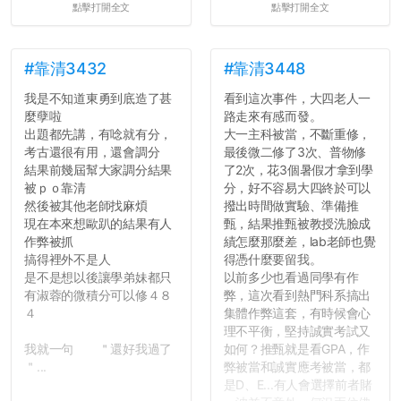
點擊打開全文
點擊打開全文
#靠清3432
#靠清3448
我是不知道東勇到底造了甚
看到這次事件，大四老人一
麼孽啦
路走來有感而發。
出題都先講，有唸就有分，
大一主科被當，不斷重修，
考古還很有用，還會調分
最後微二修了3次、普物修
結果前幾屆幫大家調分結果
了2次，花3個暑假才拿到學
被ｐｏ靠清
分，好不容易大四終於可以
然後被其他老師找麻煩
撥出時間做實驗、準備推
現在本來想歐趴的結果有人
甄，結果推甄被教授洗臉成
作弊被抓
績怎麼那麼差，lab老師也覺
搞得裡外不是人
得憑什麼要留我。
是不是想以後讓學弟妹都只
以前多少也看過同學有作
有淑蓉的微積分可以修４８
弊，這次看到熱門科系搞出
４
集體作弊這套，有時候會心
理不平衡，堅持誠實考試又
我就一句 ＂還好我過了
如何？推甄就是看GPA，作
＂...
弊被當和誠實應考被當，都
是D、E...有人會選擇前者賭