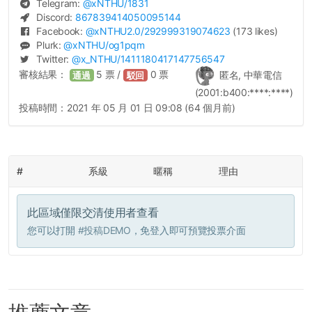
Telegram:
@
xNTHU
/1831
Discord:
867839414050095144
Facebook:
@
xNTHU2.0
/292999319074623
(173 likes)
Plurk:
@
xNTHU
/og1pqm
Twitter:
@
x_NTHU
/1411180417147756547
審核結果：
5
票 /
0
票
匿名, 中華電信
通過
駁回
(2001:b400:****:****)
投稿時間：
2021 年 05 月 01 日 09:08 (64 個月前)
#
系級
暱稱
理由
此區域僅限交清使用者查看
您可以打開
#投稿DEMO
，免登入即可預覽投票介面