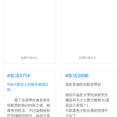
點擊打開全文
點擊打開全文
#靠清3714
#靠清3696
#為什麼別人的會長都很正
我是來做防自殺宣導的：
經
相信不論是大學生或研究生
看了這屆學生會長新生
應該有不少人壓力都很大(還
領航營的致詞內容之後，稍
是說只有我？)
微有些想法。不討論戰校和
可能還有少部分真的快撐不
性別議題的部分，純就文章
下去了