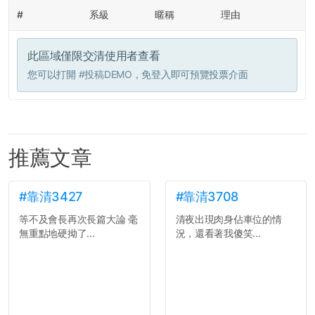
#
系級
暱稱
理由
此區域僅限交清使用者查看
您可以打開
#投稿DEMO
，免登入即可預覽投票介面
推薦文章
#靠清3427
#靠清3708
等不及會長再次長篇大論 毫
清夜出現肉身佔車位的情
無重點地硬拗了...
況，還看著我傻笑...