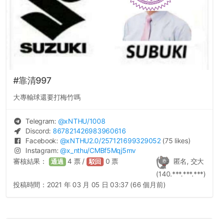
#靠清997
大專輸球還要打梅竹嗎
Telegram:
@
xNTHU
/1008
Discord:
867821426983960616
Facebook:
@
xNTHU2.0
/257121699329052
(75 likes)
Instagram:
@
x_nthu
/CMBf5Mqj5mv
審核結果：
4
票 /
0
票
匿名, 交大
通過
駁回
(140.***.***.***)
投稿時間：
2021 年 03 月 05 日 03:37 (66 個月前)