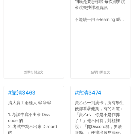
到底是要怎樣啦 每次都要跳
可以看到，全篇文章以連字
來跳去找課程資訊
符分為九段，各段可總結
為：
不能統一用 e-learning 嗎...
自我介紹
個人經歷（進入大學
前）
個人經歷（大一至
大...
點擊打開全文
點擊打開全文
#靠清3463
#靠清3474
清大資工兩種人 😆😆😆
資乙己一到滴卡，所有學生
便都看著他笑，有的叫道：
1. 考試中寫不出來 Diss
「資乙己，你是不是作弊
code 的
了！」他不回答，對櫃裡
2. 考試中寫不出來 Discord
說：「開Discord群，要放
的
限動。」便排出政見簡報。