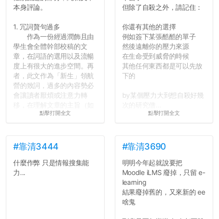
本身評論。
但除了自殺之外，請記住：
1. 冗詞贅句過多
你還有其他的選擇
作為一份經過潤飾且由
例如簽下某張酷酷的單子
學生會全體幹部校稿的文
然後遠離你的壓力來源
章，在詞語的選用以及流暢
在生命受到威脅的時候
度上有很大的進步空間。再
其他任何東西都是可以先放
者，此文作為「新生」領航
下的
營的致詞，過多的內容勢必
會讓讀者厭煩或注意力轉
by某個壓力大到想自殺好幾
移，在理解文章的主旨（如
次的研究僧...
點擊打開全文
點擊打開全文
果有的話）前就失去興趣。
並不是說學生會發表的
文章需要和政府機關或公司
的聲明一樣正式，但至少在
#靠清3444
#靠清3690
用字上多加留意。有些語句
什麼作弊 只是情報搜集能
明明今年起就說要把
用說的可能會引人發笑或多
力...
Moodle iLMS 廢掉，只留 e-
聽幾句，但寫成文字時只會
learning
讓人感到疲乏。
結果廢掉舊的，又來新的 ee
啥鬼
2. 文章主題不明
在學生會臉書的貼文中