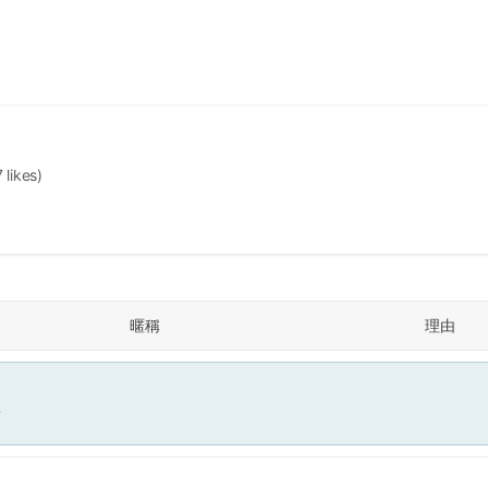
 likes)
暱稱
理由
面