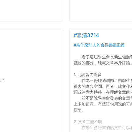
#靠清3714
#為什麼別人的會長都很正經
看了這屆學生會長新生領航營
議題的部分，純就文章本身評論
1. 冗詞贅句過多
８４
作為一份經過潤飾且由學生會
很大的進步空間。再者，此文作
煩或注意力轉移，在理解文章的
並不是說學生會發表的文章需
上多加留意。有些語句用說的可
疲乏。
2. 文章主題不明
在學生會臉書的貼文中可以看