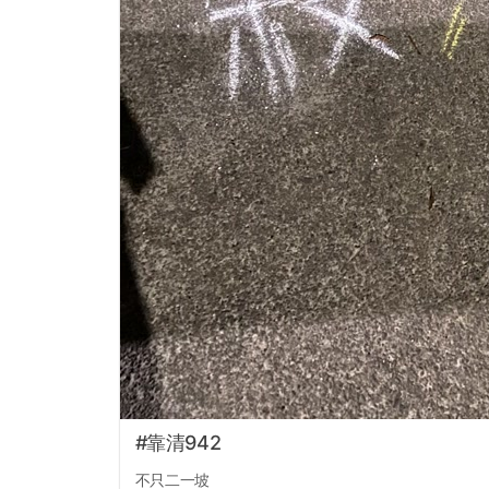
#靠清942
不只二一坡