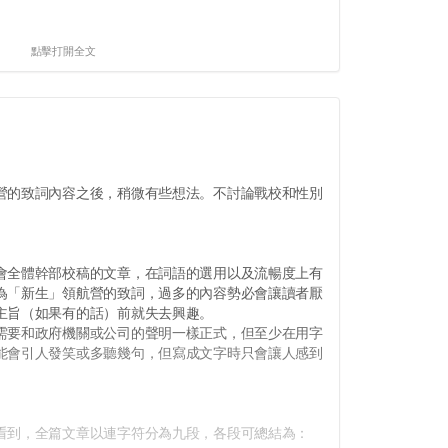
點擊打開全文
的致詞內容之後，稍微有些想法。不討論戰校和性別
。
全體幹部校稿的文章，在詞語的選用以及流暢度上有
為「新生」領航營的致詞，過多的內容勢必會讓讀者厭
主旨（如果有的話）前就失去興趣。
要和政府機關或公司的聲明一樣正式，但至少在用字
能會引人發笑或多聽幾句，但寫成文字時只會讓人感到
到，全篇文章以連字符分為九段，各段可總結為：