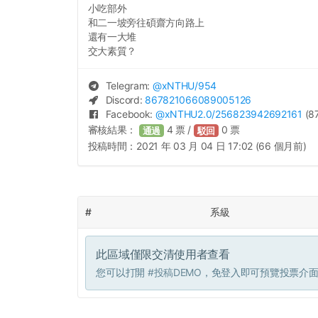
小吃部外
和二一坡旁往碩齋方向路上
還有一大堆
交大素質？
Telegram:
@
xNTHU
/954
Discord:
867821066089005126
Facebook:
@
xNTHU2.0
/256823942692161
(87
審核結果：
4
票 /
0
票
通過
駁回
投稿時間：
2021 年 03 月 04 日 17:02 (66 個月前)
#
系級
此區域僅限交清使用者查看
您可以打開
#投稿DEMO
，免登入即可預覽投票介