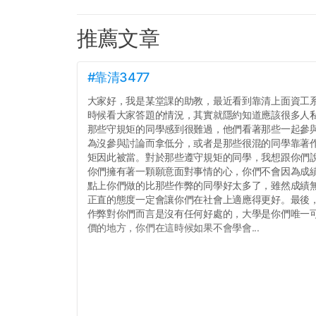
推薦文章
#靠清3477
大家好，我是某堂課的助教，最近看到靠清上面資工
時候看大家答題的情況，其實就隱約知道應該很多人
那些守規矩的同學感到很難過，他們看著那些一起參
為沒參與討論而拿低分，或者是那些很混的同學靠著
矩因此被當。對於那些遵守規矩的同學，我想跟你們
你們擁有著一顆願意面對事情的心，你們不會因為成績
點上你們做的比那些作弊的同學好太多了，雖然成績
正直的態度一定會讓你們在社會上適應得更好。最後
作弊對你們而言是沒有任何好處的，大學是你們唯一
價的地方，你們在這時候如果不會學會...