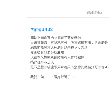
點擊打開全文
#靠清3432
我是不知道東勇到底造了甚麼孽啦
出題都先講，有唸就有分，考古還很有用，還會調分
結果前幾屆幫大家調分結果被ｐｏ靠清
然後被其他老師找麻煩
現在本來想歐趴的結果有人作弊被抓
搞得裡外不是人
是不是想以後讓學弟妹都只有淑蓉的微積分可以修４
我就一句 ＂還好我過了＂...