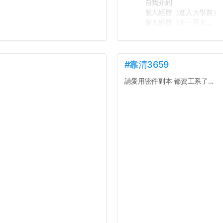
自我介紹
個人經歷（進入大學前）
個人經歷（大一至大...
#靠清3659
請愛用密件副本 都資工系了...