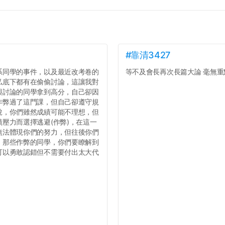
#靠清3427
系同學的事件，以及最近改考卷的
等不及會長再次長篇大論 毫無重點
私底下都有在偷偷討論，這讓我對
與討論的同學拿到高分，自己卻因
作弊過了這門課，但自己卻遵守規
說，你們雖然成績可能不理想，但
壓力而選擇逃避(作弊)，在這一
無法體現你們的努力，但往後你們
，那些作弊的同學，你們要瞭解到
可以勇敢認錯但不需要付出太大代