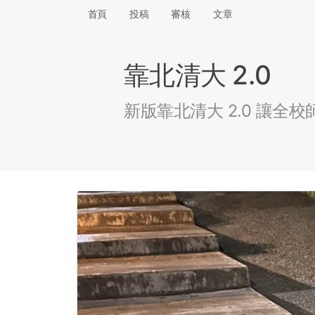
首頁
投稿
審核
文章
靠北清大 2.0
新版靠北清大 2.0 讓