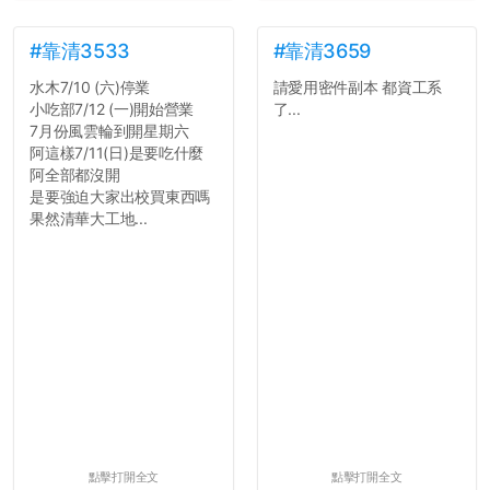
#靠清3533
#靠清3659
水木7/10 (六)停業
請愛用密件副本 都資工系
小吃部7/12 (一)開始營業
了...
7月份風雲輪到開星期六
阿這樣7/11(日)是要吃什麼
阿全部都沒開
是要強迫大家出校買東西嗎
果然清華大工地...
點擊打開全文
點擊打開全文