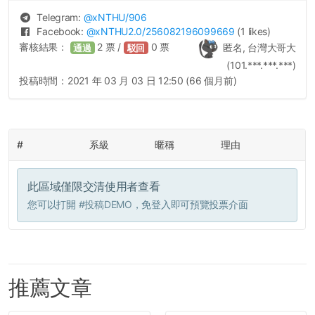
Telegram:
@
xNTHU
/906
Facebook:
@
xNTHU2.0
/256082196099669
(1 likes)
審核結果：
2
票 /
0
票
匿名, 台灣大哥大
通過
駁回
(101.***.***.***)
投稿時間：
2021 年 03 月 03 日 12:50 (66 個月前)
#
系級
暱稱
理由
此區域僅限交清使用者查看
您可以打開
#投稿DEMO
，免登入即可預覽投票介面
推薦文章