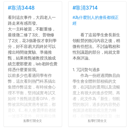
弊的同學好太多了，雖然成
績無法體現你們的努力，但
#靠清3448
#靠清3714
往後你們正直的態度一定會
看到這次事件，大四老人一
#為什麼別人的會長都很正
讓你們在社會上適應得更
路走來有感而發。
經
好。最後，那些作弊的同
大一主科被當，不斷重修，
學，你們要瞭解到作弊對你
最後微二修了3次、普物修
看了這屆學生會長新生
們而言是沒有任何好處的，
了2次，花3個暑假才拿到學
領航營的致詞內容之後，稍
大學是你們唯一可以勇敢認
分，好不容易大四終於可以
微有些想法。不討論戰校和
錯但不需要付出太大代價的
撥出時間做實驗、準備推
性別議題的部分，純就文章
地方，你們在這時候如果不
甄，結果推甄被教授洗臉成
本身評論。
會學會...
績怎麼那麼差，lab老師也覺
得憑什麼要留我。
1. 冗詞贅句過多
以前多少也看過同學有作
作為一份經過潤飾且由
弊，這次看到熱門科系搞出
學生會全體幹部校稿的文
集體作弊這套，有時候會心
章，在詞語的選用以及流暢
理不平衡，堅持誠實考試又
度上有很大的進步空間。再
如何？推甄就是看GPA，作
者，此文作為「新生」領航
弊被當和誠實應考被當，都
營的致詞，過多的內容勢必
是D、E...有人會選擇前者賭
會讓讀者厭煩或注意力轉
一波並不意外，何況兩位佛
移，在理解文章的主旨（如
點擊打開全文
點擊打開全文
心教授看起來要輕輕放下
果有的話）前就失去興趣。
了，之後履歷不會留下汙
並不是說學生會發表的