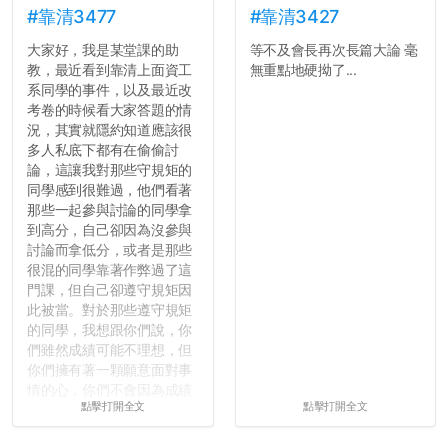
#靠清3477
#靠清3427
大家好，我是某堂課的助
等不及會長再次長篇大論 毫
教，最近看到靠清上面資工
無重點地硬拗了...
系同學的事件，以及最近改
考卷的時候看大家答題的情
況，其實就隱約知道應該很
多人私底下都有在偷偷討
論，這讓我對那些守規矩的
同學感到很難過，他們看著
那些一起參與討論的同學拿
到高分，自己卻因為沒參與
討論而拿低分，或者是那些
很混的同學靠著作弊過了這
門課，但自己卻遵守規矩因
此被當。對於那些遵守規矩
的同學，我想跟你們說，你
們雖然成績可能不理想，但
你們擁有著一顆願意面對事
情的心，你們不會因為成績
點擊打開全文
點擊打開全文
壓力而選擇逃避(作弊)，在
這一點上你們做的比那些作