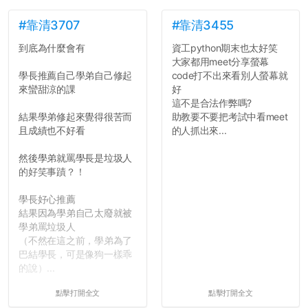
點...，希望這次事件不要助
文章需要和政府機關或公司
長作弊的風氣。
的聲明一樣正式，但至少在
#靠清3707
#靠清3455
用字上多加留意。有些語句
到底為什麼會有
資工python期末也太好笑
反正老人我明天就要搬離新
用說的可能會引人發笑或多
大家都用meet分享螢幕
竹，之後如何發展與我無
聽幾句，但寫成文字時只會
學長推薦自己學弟自己修起
code打不出來看別人螢幕就
關，就當最後一天發個牢騷
讓人感到疲乏。
來蠻甜涼的課
好
吧XD，祝學弟妹們修課順利
這不是合法作弊嗎?
~~...
2. 文章主題不明
結果學弟修起來覺得很苦而
助教要不要把考試中看meet
在學生會臉書的貼文中
且成績也不好看
的人抓出來...
可以看到，全篇文章以連字
符分為九段，各段可總結
然後學弟就罵學長是垃圾人
為：
的好笑事蹟？！
自我介紹
個人經歷（進入大學
學長好心推薦
前）
結果因為學弟自己太廢就被
個人經歷（大一至
學弟罵垃圾人
大...
（不然在這之前，學弟為了
巴結學長，可是像狗一樣乖
的說）...
點擊打開全文
點擊打開全文