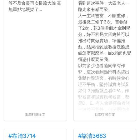
等不及會長再次長篇大論 毫
看到這次事件，大四老人一
無重點地硬拗了...
路走來有感而發。
大一主科被當，不斷重修，
最後微二修了3次、普物修
了2次，花3個暑假才拿到學
分，好不容易大四終於可以
撥出時間做實驗、準備推
甄，結果推甄被教授洗臉成
績怎麼那麼差，lab老師也覺
得憑什麼要留我。
以前多少也看過同學有作
弊，這次看到熱門科系搞出
集體作弊這套，有時候會心
理不平衡，堅持誠實考試又
如何？推甄就是看GPA，作
弊被當和誠實應考被當，都
是D、E...有人會選擇前者賭
一波並不意外，何況兩位佛
點擊打開全文
點擊打開全文
心教授看起來要輕輕放下
了，之後履歷不會留下汙
點...，希望這次事件不要助
長作弊的風氣。
#靠清3714
#靠清3683