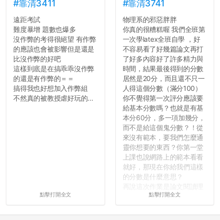
#靠清3411
#靠清3741
遠距考試
物理系的邪惡胖胖
難度暴增 題數也爆多
你真的很糟糕喔 我們全班第
沒作弊的考得很絕望 有作弊
一次學latex全班自學 ，好
的應該也會被影響但是還是
不容易看了好幾篇論文再打
比沒作弊的好吧
了好多內容好了許多精力與
這樣到底是在搞乖乖沒作弊
時間，結果最後得到的分數
的還是有作弊的＝＝
居然是20分，而且還不只一
搞得我也好想加入作弊組
人得這個分數（滿分100）
不然真的被教授虐好玩的...
你不覺得第一次評分應該要
給基本分數嗎？也就是有基
本分60分，多一項加幾分，
而不是給這個鬼分數？！從
來沒有範本，要我們怎麼通
靈你想要的東西？你第一堂
上課也說網路上的範本看看
就好，那現在你給我們這樣
的分數是什麼意思？
再說這次作業是論文閱讀理
點擊打開全文
點擊打開全文
解與評論，既然已經寫下實
驗原理實驗步驟，實驗背
景，最後你憑什麼只給我們