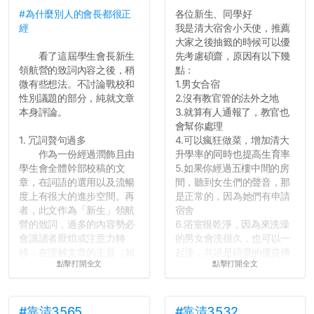
#為什麼別人的會長都很正
各位新生、同學好
反正老人我明天就要搬離新
經
我是清大宿舍小天使，推薦
竹，之後如何發展與我無
大家之後抽籤的時候可以優
關，就當最後一天發個牢騷
看了這屆學生會長新生
先考慮碩齋，原因有以下幾
吧XD，祝學弟妹們修課順利
領航營的致詞內容之後，稍
點：
~~...
微有些想法。不討論戰校和
1.男女合宿
性別議題的部分，純就文章
2.沒有教官管的法外之地
本身評論。
3.就算有人通報了，教官也
會幫你處理
1. 冗詞贅句過多
4.可以瘋狂做菜，增加清大
作為一份經過潤飾且由
升學率的同時也提高生育率
學生會全體幹部校稿的文
5.如果你經過五樓中間的房
章，在詞語的選用以及流暢
間，聽到女生們的聲音，那
度上有很大的進步空間。再
是正常的，因為她們有申請
者，此文作為「新生」領航
宿舍
營的致詞，過多的內容勢必
6.浴室很乾淨，因為來洗澡
會讓讀者厭煩或注意力轉
的男女會洗很久，也可以一
移，在理解文章的主旨（如
起洗，共浴是碩齋的優良傳
點擊打開全文
點擊打開全文
果有的話）前就失去興趣。
統呢！
並不是說學生會發表的
7.歡迎其他碩齋夥伴分享~
文章需要和政府機關或公司
如果有任何想要我推薦的宿
的聲明一樣正式，但至少在
舍房間，都歡迎留言讓我知
#靠清3565
#靠清3532