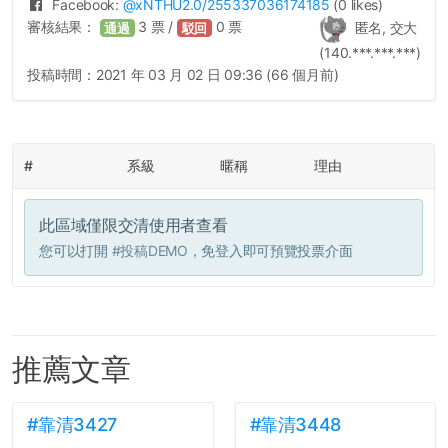
Facebook:
@
xNTHU2.0
/255337036174185
(0 likes)
審核結果：
3
票 /
0
票
匿名, 交大
通過
駁回
(140.***.***.***)
投稿時間：
2021 年 03 月 02 日 09:36 (66 個月前)
#
系級
暱稱
理由
此區域僅限交清使用者查看
您可以打開
#投稿DEMO
，免登入即可預覽投票介面
推薦文章
#靠清3427
#靠清3448