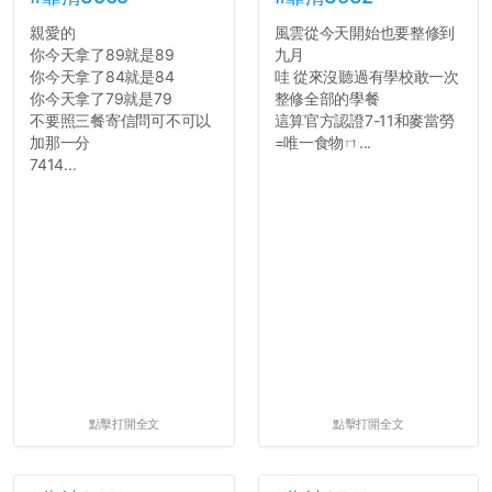
用字上多加留意。有些語句
道...
親愛的
風雲從今天開始也要整修到
用說的可能會引人發笑或多
你今天拿了89就是89
九月
聽幾句，但寫成文字時只會
你今天拿了84就是84
哇 從來沒聽過有學校敢一次
讓人感到疲乏。
你今天拿了79就是79
整修全部的學餐
不要照三餐寄信問可不可以
這算官方認證7-11和麥當勞
2. 文章主題不明
加那一分
=唯一食物ㄇ...
在學生會臉書的貼文中
7414...
可以看到，全篇文章以連字
符分為九段，各段可總結
為：
自我介紹
個人經歷（進入大學
前）
個人經歷（大一至
大...
點擊打開全文
點擊打開全文