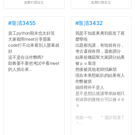
點擊打開全文
點擊打開全文
統呢！
7.歡迎其他碩齋夥伴分享~
如果有任何想要我推薦的宿
舍房間，都歡迎留言讓我知
#靠清3455
#靠清3432
道...
資工python期末也太好笑
我是不知道東勇到底造了甚
大家都用meet分享螢幕
麼孽啦
code打不出來看別人螢幕就
出題都先講，有唸就有分，
好
考古還很有用，還會調分
這不是合法作弊嗎?
結果前幾屆幫大家調分結果
助教要不要把考試中看meet
被ｐｏ靠清
的人抓出來...
然後被其他老師找麻煩
現在本來想歐趴的結果有人
作弊被抓
搞得裡外不是人
是不是想以後讓學弟妹都只
有淑蓉的微積分可以修４８
４
我就一句 ＂還好我過了
＂...