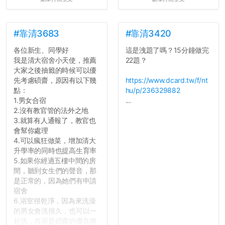
心教授看起來要輕輕放下
了，之後履歷不會留下汙
點...，希望這次事件不要助
長作弊的風氣。
#靠清3683
#靠清3420
各位新生、同學好
這是洩題了嗎？15分鐘做完
反正老人我明天就要搬離新
我是清大宿舍小天使，推薦
22題？
竹，之後如何發展與我無
大家之後抽籤的時候可以優
關，就當最後一天發個牢騷
先考慮碩齋，原因有以下幾
https://www.dcard.tw/f/nt
吧XD，祝學弟妹們修課順利
點：
hu/p/236329882
~~...
1.男女合宿
...
2.沒有教官管的法外之地
3.就算有人通報了，教官也
會幫你處理
4.可以瘋狂做菜，增加清大
升學率的同時也提高生育率
5.如果你經過五樓中間的房
間，聽到女生們的聲音，那
是正常的，因為她們有申請
宿舍
6.浴室很乾淨，因為來洗澡
的男女會洗很久，也可以一
起洗，共浴是碩齋的優良傳