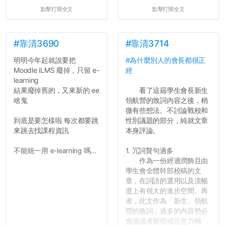
點擊打開全文
點擊打開全文
#靠清3690
#靠清3714
明明今年起就說要把
#為什麼別人的會長都很正
Moodle iLMS 廢掉，只留 e-
經
learning
結果廢掉舊的，又來新的 ee
看了這屆學生會長新生
啥鬼
領航營的致詞內容之後，稍
微有些想法。不討論戰校和
到底是要怎樣啦 每次都要跳
性別議題的部分，純就文章
來跳去找課程資訊
本身評論。
不能統一用 e-learning 嗎...
1. 冗詞贅句過多
作為一份經過潤飾且由
學生會全體幹部校稿的文
章，在詞語的選用以及流暢
度上有很大的進步空間。再
者，此文作為「新生」領航
營的致詞，過多的內容勢必
會讓讀者厭煩或注意力轉