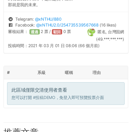
那就是我的未來。
Telegram:
@
xNTHU
/880
Facebook:
@
xNTHU2.0
/254735539567668
(16 likes)
審核結果：
2
票 /
0
票
匿名, 台灣固網
通過
駁回
(49.***.***.***)
投稿時間：
2021 年 03 月 01 日 08:06 (66 個月前)
#
系級
暱稱
理由
此區域僅限交清使用者查看
您可以打開
#投稿DEMO
，免登入即可預覽投票介面