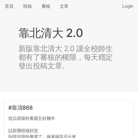
首頁
投稿
審核
文章
Login
靠北清大 2.0
新版靠北清大 2.0 讓全校師生
都有了審核的權限，每天穩定
發出投稿文章。
#靠清868
從以前場外看霸主好幾年
以前覺得很好笑
到現在我快畢業了，越來越笑不出來