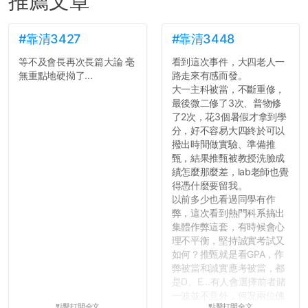
推薦文章
#靠清3427
#靠清3448
等不及會長再次長篇大論 毫
看到這次事件，大四老人一
無重點地硬拗了...
路走來有感而發。
大一主科被當，不斷重修，
最後微二修了3次、普物修
了2次，花3個暑假才拿到學
分，好不容易大四終於可以
撥出時間做實驗、準備推
甄，結果推甄被教授洗臉成
績怎麼那麼差，lab老師也覺
得憑什麼要留我。
以前多少也看過同學有作
弊，這次看到熱門科系搞出
集體作弊這套，有時候會心
理不平衡，堅持誠實考試又
如何？推甄就是看GPA，作
弊被當和誠實應考被當，都
是D、E...有人會選擇前者賭
一波並不意外，何況兩位佛
點擊打開全文
點擊打開全文