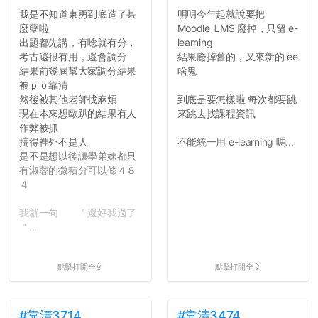
往後你們正直的態度一定會
我是不知道東勇到底造了甚
明明今年起就說要把
讓你們在社會上適應得更
麼孽啦
Moodle iLMS 廢掉，只留 e-
好。最後，那些作弊的同
出題都先講，有唸就有分，
learning
學，你們要瞭解到作弊對你
考古還很有用，還會調分
結果廢掉舊的，又來新的 ee
們而言是沒有任何好處的，
結果前幾屆幫大家調分結果
啥鬼
大學是你們唯一可以勇敢認
被ｐｏ靠清
錯但不需要付出太大代價的
然後被其他老師找麻煩
到底是要怎樣啦 每次都要跳
地方，你們在這時候如果不
現在本來想歐趴的結果有人
來跳去找課程資訊
會學會...
作弊被抓
搞得裡外不是人
不能統一用 e-learning 嗎...
是不是想以後讓學弟妹都只
有淑蓉的微積分可以修４８
４
我就一句 ＂還好我過了
＂...
點擊打開全文
點擊打開全文
#靠清3714
#靠清3474