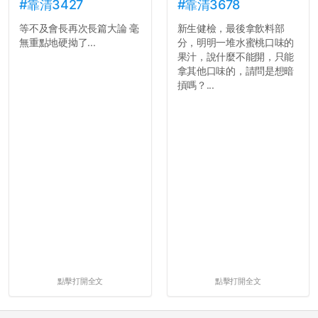
的聲明一樣正式，但至少在
的空氣。...
#靠清3427
#靠清3678
用字上多加留意。有些語句
等不及會長再次長篇大論 毫
新生健檢，最後拿飲料部
用說的可能會引人發笑或多
無重點地硬拗了...
分，明明一堆水蜜桃口味的
聽幾句，但寫成文字時只會
果汁，說什麼不能開，只能
讓人感到疲乏。
拿其他口味的，請問是想暗
摃嗎？...
2. 文章主題不明
在學生會臉書的貼文中
可以看到，全篇文章以連字
符分為九段，各段可總結
為：
自我介紹
個人經歷（進入大學
前）
個人經歷（大一至
大...
點擊打開全文
點擊打開全文