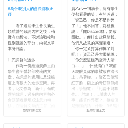
#為什麼別人的會長都很正
資乙己一到滴卡，所有學生
經
便都看著他笑，有的叫道：
「資乙己，你是不是作弊
看了這屆學生會長新生
了！」他不回答，對櫃裡
領航營的致詞內容之後，稍
說：「開Discord群，要放
微有些想法。不討論戰校和
限動。」便排出政見簡報。
性別議題的部分，純就文章
他們又故意的高聲嚷道：
本身評論。
「你一定又打算作弊了對
吧！」資乙己睜大眼晴說：
1. 冗詞贅句過多
「你怎麼這樣憑空污人清
作為一份經過潤飾且由
白......」「什麼清白？我前
學生會全體幹部校稿的文
天親眼見你的事被放在滴卡
章，在詞語的選用以及流暢
上，吊著鞭。」資乙己便漲
度上有很大的進步空間。再
紅了臉，額上的青筋條條綻
者，此文作為「新生」領航
出，爭辯道：「討論不能算
營的致詞，過多的內容勢必
作......討論！......讀書人的
會讓讀者厭煩或注意力轉
事，能算作弊麼？」接連便
移，在理解文章的主旨（如
是難懂的話，什麼「9:58討
點擊打開全文
點擊打開全文
果有的話）前就失去興趣。
論考題難度」，什麼「名譽
並不是說學生會發表的
傷害」之類，引得眾人都哄
文章需要和政府機關或公司
笑起來：校內外充滿了快活