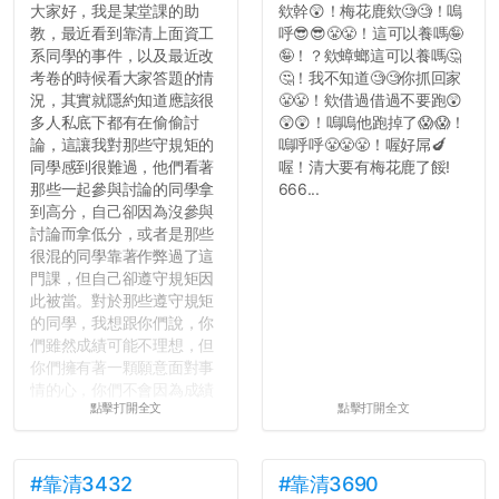
大家好，我是某堂課的助
欸幹😲！梅花鹿欸🧐🧐！嗚
教，最近看到靠清上面資工
呼😎😎😤😤！這可以養嗎🤪
系同學的事件，以及最近改
🤪！？欸蟑螂這可以養嗎🤔
考卷的時候看大家答題的情
🤔！我不知道🧐🧐你抓回家
況，其實就隱約知道應該很
😤😤！欸借過借過不要跑😲
多人私底下都有在偷偷討
😲😲！嗚嗚他跑掉了😱😱！
論，這讓我對那些守規矩的
嗚呼呼😤😤😤！喔好屌🍆
同學感到很難過，他們看著
喔！清大要有梅花鹿了餒!
那些一起參與討論的同學拿
666...
到高分，自己卻因為沒參與
討論而拿低分，或者是那些
很混的同學靠著作弊過了這
門課，但自己卻遵守規矩因
此被當。對於那些遵守規矩
的同學，我想跟你們說，你
們雖然成績可能不理想，但
你們擁有著一顆願意面對事
情的心，你們不會因為成績
點擊打開全文
點擊打開全文
壓力而選擇逃避(作弊)，在
這一點上你們做的比那些作
弊的同學好太多了，雖然成
績無法體現你們的努力，但
#靠清3432
#靠清3690