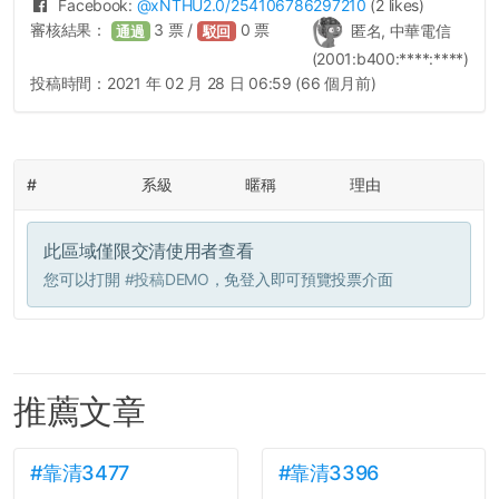
Facebook:
@
xNTHU2.0
/254106786297210
(2 likes)
審核結果：
3
票 /
0
票
匿名, 中華電信
通過
駁回
(2001:b400:****:****)
投稿時間：
2021 年 02 月 28 日 06:59 (66 個月前)
#
系級
暱稱
理由
此區域僅限交清使用者查看
您可以打開
#投稿DEMO
，免登入即可預覽投票介面
推薦文章
#靠清3477
#靠清3396