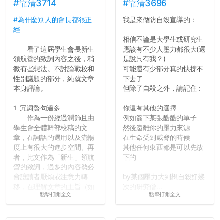
#靠清3714
#靠清3696
#為什麼別人的會長都很正
我是來做防自殺宣導的：
經
相信不論是大學生或研究生
看了這屆學生會長新生
應該有不少人壓力都很大(還
領航營的致詞內容之後，稍
是說只有我？)
微有些想法。不討論戰校和
可能還有少部分真的快撐不
性別議題的部分，純就文章
下去了
本身評論。
但除了自殺之外，請記住：
1. 冗詞贅句過多
你還有其他的選擇
作為一份經過潤飾且由
例如簽下某張酷酷的單子
學生會全體幹部校稿的文
然後遠離你的壓力來源
章，在詞語的選用以及流暢
在生命受到威脅的時候
度上有很大的進步空間。再
其他任何東西都是可以先放
者，此文作為「新生」領航
下的
營的致詞，過多的內容勢必
會讓讀者厭煩或注意力轉
by某個壓力大到想自殺好幾
移，在理解文章的主旨（如
次的研究僧...
點擊打開全文
點擊打開全文
果有的話）前就失去興趣。
並不是說學生會發表的
文章需要和政府機關或公司