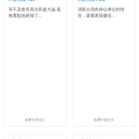
等不及會長再次長篇大論 毫
清夜出現肉身佔車位的情
無重點地硬拗了...
況，還看著我傻笑...
點擊打開全文
點擊打開全文