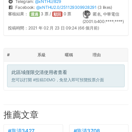
Telegram:
@
xNTHU
/829
Facebook:
@
xNTHU2.0
/251129309928291
(3 likes)
審核結果：
3
票 /
0
票
匿名, 中華電信
通過
駁回
(2001:b400:****:****)
投稿時間：
2021 年 02 月 23 日 09:24 (66 個月前)
#
系級
暱稱
理由
此區域僅限交清使用者查看
您可以打開
#投稿DEMO
，免登入即可預覽投票介面
推薦文章
#靠清3427
#靠清3708