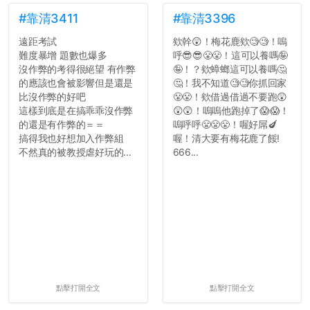
#靠清3411
#靠清3396
遠距考試
欸幹😲！梅花鹿欸🧐🧐！嗚
難度暴增 題數也爆多
呼😎😎😤😤！這可以養嗎🤪
沒作弊的考得很絕望 有作弊
🤪！？欸蟑螂這可以養嗎🤔
的應該也會被影響但是還是
🤔！我不知道🧐🧐你抓回家
比沒作弊的好吧
😤😤！欸借過借過不要跑😲
這樣到底是在搞乖乖沒作弊
😲😲！嗚嗚他跑掉了😱😱！
的還是有作弊的＝＝
嗚呼呼😤😤😤！喔好屌🍆
搞得我也好想加入作弊組
喔！清大要有梅花鹿了餒!
不然真的被教授虐好玩的...
666...
點擊打開全文
點擊打開全文