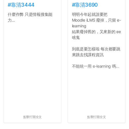
的聲明一樣正式，但至少在
#靠清3444
#靠清3690
用字上多加留意。有些語句
什麼作弊 只是情報搜集能
明明今年起就說要把
用說的可能會引人發笑或多
力...
Moodle iLMS 廢掉，只留 e-
聽幾句，但寫成文字時只會
learning
讓人感到疲乏。
結果廢掉舊的，又來新的 ee
啥鬼
2. 文章主題不明
在學生會臉書的貼文中
到底是要怎樣啦 每次都要跳
可以看到，全篇文章以連字
來跳去找課程資訊
符分為九段，各段可總結
為：
不能統一用 e-learning 嗎...
自我介紹
個人經歷（進入大學
前）
個人經歷（大一至
大...
點擊打開全文
點擊打開全文