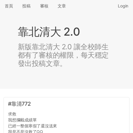
首頁
投稿
審核
文章
Login
靠北清大 2.0
新版靠北清大 2.0 讓全校師生
都有了審核的權限，每天穩定
發出投稿文章。
#靠清772
求救
我想攔截成績單
已經一整個寒假了還沒送來
我是不是沒救了QQ