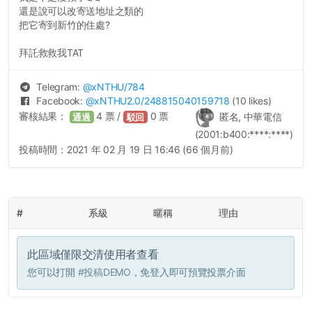
還是說可以改寄送地址之類的
把它寄到新竹的住處?
拜託救救我TAT
Telegram:
@
xNTHU
/784
Facebook:
@
xNTHU2.0
/248815040159718
(10 likes)
審核結果：
4
票 /
0
票
匿名, 中華電信
通過
駁回
(2001:b400:****:****)
投稿時間：
2021 年 02 月 19 日 16:46 (66 個月前)
#
系級
暱稱
理由
此區域僅限交清使用者查看
您可以打開
#投稿DEMO
，免登入即可預覽投票介面