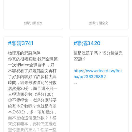
點擊打開全文
點擊打開全文
#靠清3741
#靠清3420
物理系的邪惡胖胖
這是洩題了嗎？15分鐘做完
你真的很糟糕喔 我們全班第
22題？
一次學latex全班自學 ，好
不容易看了好幾篇論文再打
https://www.dcard.tw/f/nt
了好多內容好了許多精力與
hu/p/236329882
時間，結果最後得到的分數
...
居然是20分，而且還不只一
人得這個分數（滿分100）
你不覺得第一次評分應該要
給基本分數嗎？也就是有基
本分60分，多一項加幾分，
而不是給這個鬼分數？！從
來沒有範本，要我們怎麼通
靈你想要的東西？你第一堂