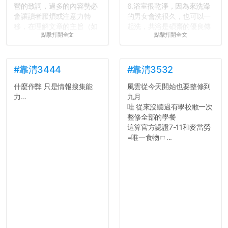
營的致詞，過多的內容勢必
6.浴室很乾淨，因為來洗澡
會讓讀者厭煩或注意力轉
的男女會洗很久，也可以一
移，在理解文章的主旨（如
起洗，共浴是碩齋的優良傳
點擊打開全文
點擊打開全文
果有的話）前就失去興趣。
統呢！
並不是說學生會發表的
7.歡迎其他碩齋夥伴分享~
文章需要和政府機關或公司
如果有任何想要我推薦的宿
的聲明一樣正式，但至少在
舍房間，都歡迎留言讓我知
#靠清3444
#靠清3532
用字上多加留意。有些語句
道...
什麼作弊 只是情報搜集能
風雲從今天開始也要整修到
用說的可能會引人發笑或多
力...
九月
聽幾句，但寫成文字時只會
哇 從來沒聽過有學校敢一次
讓人感到疲乏。
整修全部的學餐
這算官方認證7-11和麥當勞
2. 文章主題不明
=唯一食物ㄇ...
在學生會臉書的貼文中
可以看到，全篇文章以連字
符分為九段，各段可總結
為：
自我介紹
個人經歷（進入大學
前）
個人經歷（大一至
大...