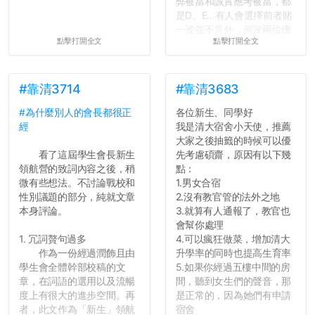
弊被當和誠實應考被當，都
是D、E...有人會選擇前者賭
一波並不意外，何況兩位佛
點擊打開全文
點擊打開全文
心教授看起來要輕輕放下
了，之後履歷不會留下汙
點...，希望這次事件不要助
長作弊的風氣。
#靠清3714
#靠清3683
#為什麼別人的會長都很正
各位新生、同學好
反正老人我明天就要搬離新
經
我是清大宿舍小天使，推薦
竹，之後如何發展與我無
大家之後抽籤的時候可以優
關，就當最後一天發個牢騷
看了這屆學生會長新生
先考慮碩齋，原因有以下幾
吧XD，祝學弟妹們修課順利
領航營的致詞內容之後，稍
點：
~~...
微有些想法。不討論戰校和
1.男女合宿
性別議題的部分，純就文章
2.沒有教官管的法外之地
本身評論。
3.就算有人通報了，教官也
會幫你處理
1. 冗詞贅句過多
4.可以瘋狂做菜，增加清大
作為一份經過潤飾且由
升學率的同時也提高生育率
學生會全體幹部校稿的文
5.如果你經過五樓中間的房
章，在詞語的選用以及流暢
間，聽到女生們的聲音，那
度上有很大的進步空間。再
是正常的，因為她們有申請
者，此文作為「新生」領航
宿舍