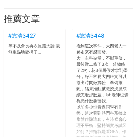
推薦文章
#靠清3427
#靠清3448
等不及會長再次長篇大論 毫
看到這次事件，大四老人一
無重點地硬拗了...
路走來有感而發。
大一主科被當，不斷重修，
最後微二修了3次、普物修
了2次，花3個暑假才拿到學
分，好不容易大四終於可以
撥出時間做實驗、準備推
甄，結果推甄被教授洗臉成
績怎麼那麼差，lab老師也覺
得憑什麼要留我。
以前多少也看過同學有作
弊，這次看到熱門科系搞出
集體作弊這套，有時候會心
理不平衡，堅持誠實考試又
如何？推甄就是看GPA，作