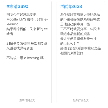
#靠清3690
#靠清3638
明明今年起就說要把
為什麼臉書清華大學紀念品
Moodle iLMS 廢掉，只留 e-
的小編都好像以為那個帳號
learning
是他自己的專頁一樣
結果廢掉舊的，又來新的 ee
三不五時就要分享一些跟清
啥鬼
華紀念品無關的資訊
最近竟然還轉傳報廢公社
到底是要怎樣啦 每次都要跳
的...玉米！？
來跳去找課程資訊
那個 我只想看跟學校紀念品
有關的東西就好...
不能統一用 e-learning 嗎...
點擊打開全文
點擊打開全文