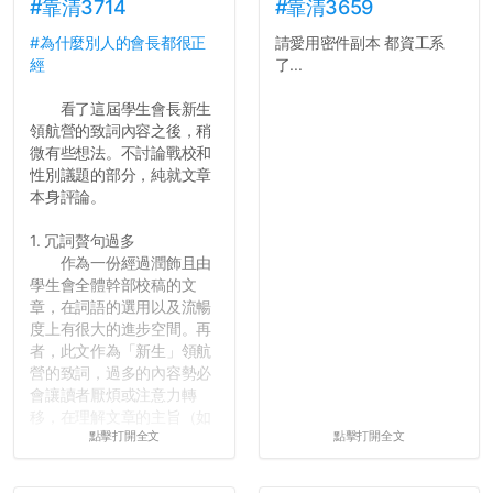
#靠清3714
#靠清3659
#為什麼別人的會長都很正
請愛用密件副本 都資工系
經
了...
看了這屆學生會長新生
領航營的致詞內容之後，稍
微有些想法。不討論戰校和
性別議題的部分，純就文章
本身評論。
1. 冗詞贅句過多
作為一份經過潤飾且由
學生會全體幹部校稿的文
章，在詞語的選用以及流暢
度上有很大的進步空間。再
者，此文作為「新生」領航
營的致詞，過多的內容勢必
會讓讀者厭煩或注意力轉
移，在理解文章的主旨（如
點擊打開全文
點擊打開全文
果有的話）前就失去興趣。
並不是說學生會發表的
文章需要和政府機關或公司