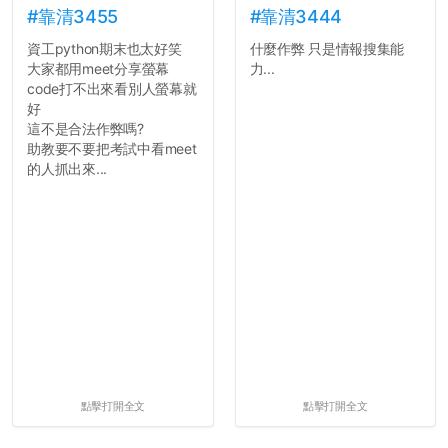
的聲明一樣正式，但至少在
#靠清3455
#靠清3444
用字上多加留意。有些語句
資工python期末也太好笑
什麼作弊 只是情報搜集能
用說的可能會引人發笑或多
大家都用meet分享螢幕
力...
聽幾句，但寫成文字時只會
code打不出來看別人螢幕就
讓人感到疲乏。
好
這不是合法作弊嗎?
2. 文章主題不明
助教要不要把考試中看meet
在學生會臉書的貼文中
的人抓出來...
可以看到，全篇文章以連字
符分為九段，各段可總結
為：
自我介紹
個人經歷（進入大學
前）
個人經歷（大一至
大...
點擊打開全文
點擊打開全文