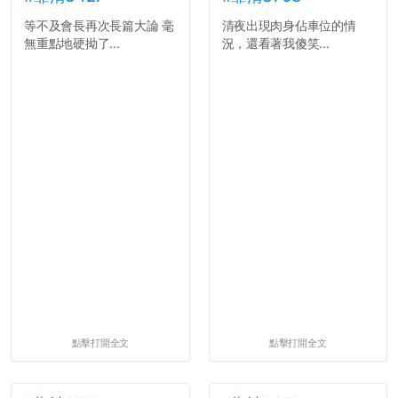
等不及會長再次長篇大論 毫
清夜出現肉身佔車位的情
無重點地硬拗了...
況，還看著我傻笑...
點擊打開全文
點擊打開全文