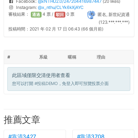
Facebook:
@
xNTHU2.0
/247204416987447
(20 likes)
Instagram:
@
x_nthu
/CLYk6kXjAYC
審核結果：
4
票 /
0
票
匿名, 新世紀資通
通過
駁回
(123.***.***.***)
投稿時間：
2021 年 02 月 17 日 06:43 (66 個月前)
#
系級
暱稱
理由
此區域僅限交清使用者查看
您可以打開
#投稿DEMO
，免登入即可預覽投票介面
推薦文章
#靠清3427
#靠清3708