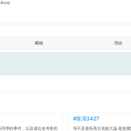
 likes)
暱稱
理由
面
#靠清3427
系同學的事件，以及最近改考卷的
等不及會長再次長篇大論 毫無重點