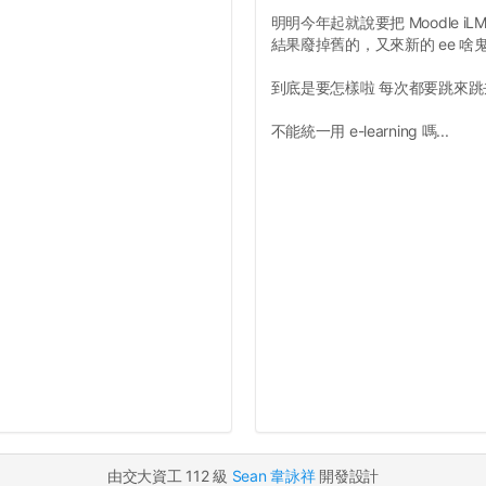
明明今年起就說要把 Moodle iLMS
結果廢掉舊的，又來新的 ee 啥
到底是要怎樣啦 每次都要跳來
不能統一用 e-learning 嗎...
由交大資工 112 級
Sean 韋詠祥
開發設計