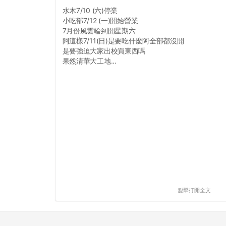
水木7/10 (六)停業
小吃部7/12 (一)開始營業
7月份風雲輪到開星期六
阿這樣7/11(日)是要吃什麼阿全部都沒開
是要強迫大家出校買東西嗎
果然清華大工地...
點擊打開全文