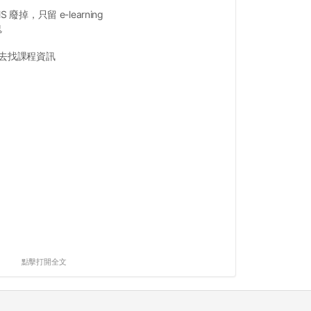
 廢掉，只留 e-learning
鬼
跳去找課程資訊
點擊打開全文