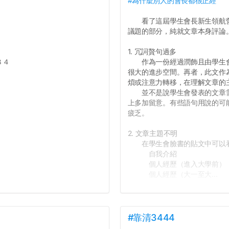
#為什麼別人的會長都很正經
看了這屆學生會長新生領航營
議題的部分，純就文章本身評論
1. 冗詞贅句過多
８４
作為一份經過潤飾且由學生會
很大的進步空間。再者，此文作
煩或注意力轉移，在理解文章的
並不是說學生會發表的文章需
上多加留意。有些語句用說的可
疲乏。
2. 文章主題不明
在學生會臉書的貼文中可以看
自我介紹
個人經歷（進入大學前）
個人經歷（大一至大...
#靠清3444