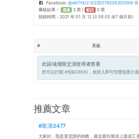
Facebook:
@
xNTHU2.0
/225078209200068
(5
審核結果：
3
票 /
0
票
通過
駁回
投稿時間：
2021 年 01 月 12 日 06:03 (67 個月前)
#
系級
此區域僅限交清使用者查看
您可以打開
#投稿DEMO
，免登入即可預覽投票介
推薦文章
#靠清3477
大家好，我是某堂課的助教，最近看到靠清上面資工