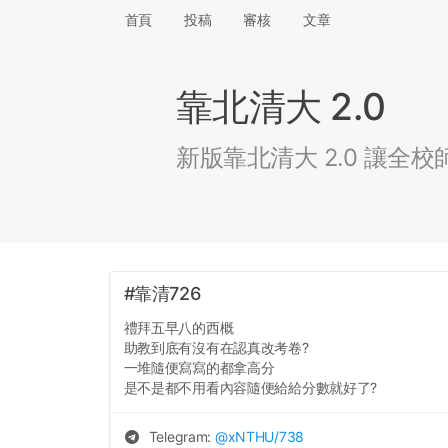
首頁
投稿
審核
文章
靠北清大 2.0
新版靠北清大 2.0 讓
#靠清726
禮拜五早八的西概
助教到底有沒有在認真改考卷?
一堆隨便寫寫的都拿高分
是不是都不用看內容隨便給給分數就好了?
Telegram:
@
xNTHU
/738