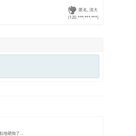
匿名, 清大
(120.***.***.***)
地硬拗了...