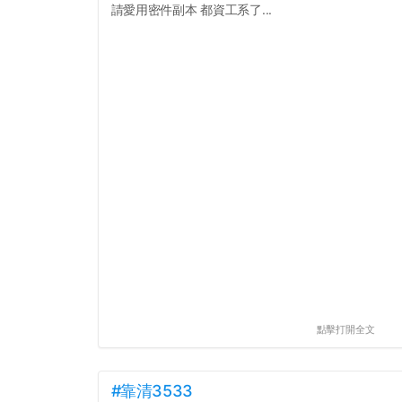
請愛用密件副本 都資工系了...
點擊打開全文
#靠清3533