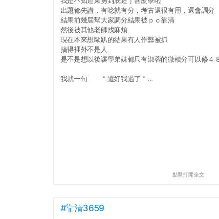
我是不知道東勇到底造了甚麼孽啦
出題都先講，有唸就有分，考古還很有用，還會調分
結果前幾屆幫大家調分結果被ｐｏ靠清
然後被其他老師找麻煩
現在本來想歐趴的結果有人作弊被抓
搞得裡外不是人
是不是想以後讓學弟妹都只有淑蓉的微積分可以修４
我就一句 ＂還好我過了＂...
點擊打開全文
#靠清3659