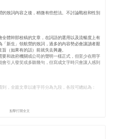
的致詞內容之後，稍微有些想法。不討論戰校和性別
。
全體幹部校稿的文章，在詞語的選用以及流暢度上有
為「新生」領航營的致詞，過多的內容勢必會讓讀者厭
主旨（如果有的話）前就失去興趣。
要和政府機關或公司的聲明一樣正式，但至少在用字
能會引人發笑或多聽幾句，但寫成文字時只會讓人感到
到，全篇文章以連字符分為九段，各段可總結為：
點擊打開全文