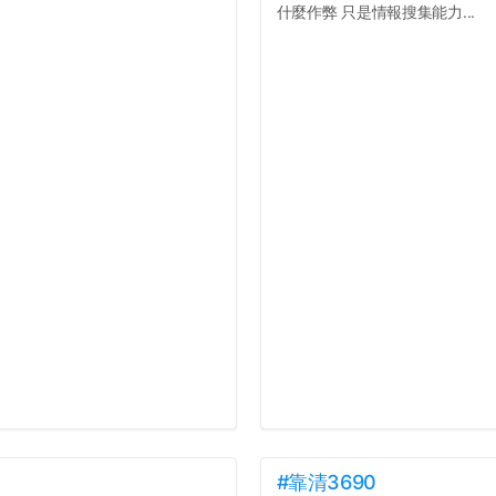
什麼作弊 只是情報搜集能力...
#靠清3690