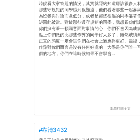
時候看大家答題的情況，其實就隱約知道應該很多人
那些守規矩的同學感到很難過，他們看著那些一起參
為沒參與討論而拿低分，或者是那些很混的同學靠著
矩因此被當。對於那些遵守規矩的同學，我想跟你們
你們擁有著一顆願意面對事情的心，你們不會因為成績
點上你們做的比那些作弊的同學好太多了，雖然成績
正直的態度一定會讓你們在社會上適應得更好。最後
作弊對你們而言是沒有任何好處的，大學是你們唯一
價的地方，你們在這時候如果不會學會...
點擊打開全文
#靠清3432