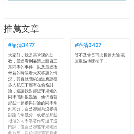
推薦文章
#靠清3477
#靠清3427
大家好，我是某堂課的助
等不及會長再次長篇大論 毫
教，最近看到靠清上面資工
無重點地硬拗了...
系同學的事件，以及最近改
考卷的時候看大家答題的情
況，其實就隱約知道應該很
多人私底下都有在偷偷討
論，這讓我對那些守規矩的
同學感到很難過，他們看著
那些一起參與討論的同學拿
到高分，自己卻因為沒參與
討論而拿低分，或者是那些
很混的同學靠著作弊過了這
門課，但自己卻遵守規矩因
此被當。對於那些遵守規矩