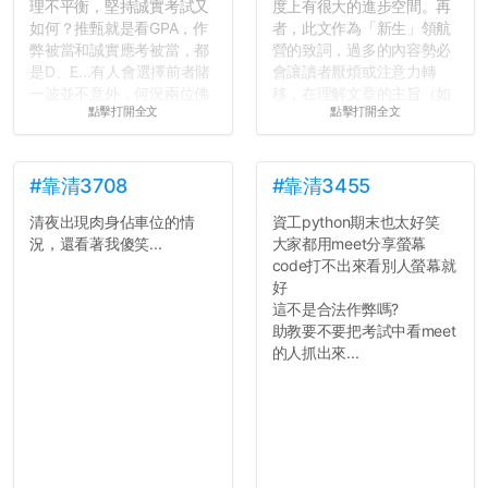
理不平衡，堅持誠實考試又
度上有很大的進步空間。再
如何？推甄就是看GPA，作
者，此文作為「新生」領航
弊被當和誠實應考被當，都
營的致詞，過多的內容勢必
是D、E...有人會選擇前者賭
會讓讀者厭煩或注意力轉
一波並不意外，何況兩位佛
移，在理解文章的主旨（如
點擊打開全文
點擊打開全文
心教授看起來要輕輕放下
果有的話）前就失去興趣。
了，之後履歷不會留下汙
並不是說學生會發表的
點...，希望這次事件不要助
文章需要和政府機關或公司
長作弊的風氣。
的聲明一樣正式，但至少在
#靠清3708
#靠清3455
用字上多加留意。有些語句
清夜出現肉身佔車位的情
資工python期末也太好笑
反正老人我明天就要搬離新
用說的可能會引人發笑或多
況，還看著我傻笑...
大家都用meet分享螢幕
竹，之後如何發展與我無
聽幾句，但寫成文字時只會
code打不出來看別人螢幕就
關，就當最後一天發個牢騷
讓人感到疲乏。
好
吧XD，祝學弟妹們修課順利
這不是合法作弊嗎?
~~...
2. 文章主題不明
助教要不要把考試中看meet
在學生會臉書的貼文中
的人抓出來...
可以看到，全篇文章以連字
符分為九段，各段可總結
為：
自我介紹
個人經歷（進入大學
前）
個人經歷（大一至