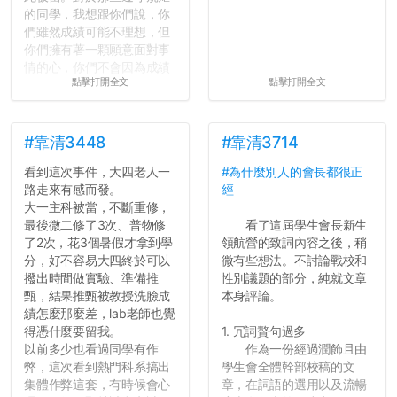
的同學，我想跟你們說，你
們雖然成績可能不理想，但
你們擁有著一顆願意面對事
情的心，你們不會因為成績
點擊打開全文
點擊打開全文
壓力而選擇逃避(作弊)，在
這一點上你們做的比那些作
弊的同學好太多了，雖然成
績無法體現你們的努力，但
#靠清3448
#靠清3714
往後你們正直的態度一定會
看到這次事件，大四老人一
#為什麼別人的會長都很正
讓你們在社會上適應得更
路走來有感而發。
經
好。最後，那些作弊的同
大一主科被當，不斷重修，
學，你們要瞭解到作弊對你
最後微二修了3次、普物修
看了這屆學生會長新生
們而言是沒有任何好處的，
了2次，花3個暑假才拿到學
領航營的致詞內容之後，稍
大學是你們唯一可以勇敢認
分，好不容易大四終於可以
微有些想法。不討論戰校和
錯但不需要付出太大代價的
撥出時間做實驗、準備推
性別議題的部分，純就文章
地方，你們在這時候如果不
甄，結果推甄被教授洗臉成
本身評論。
會學會...
績怎麼那麼差，lab老師也覺
得憑什麼要留我。
1. 冗詞贅句過多
以前多少也看過同學有作
作為一份經過潤飾且由
弊，這次看到熱門科系搞出
學生會全體幹部校稿的文
集體作弊這套，有時候會心
章，在詞語的選用以及流暢