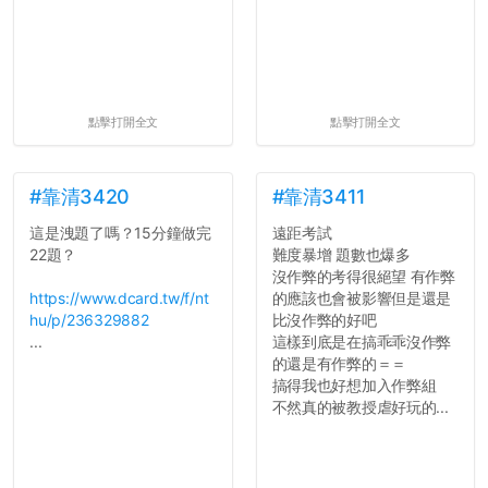
大...
點擊打開全文
點擊打開全文
#靠清3420
#靠清3411
這是洩題了嗎？15分鐘做完
遠距考試
22題？
難度暴增 題數也爆多
沒作弊的考得很絕望 有作弊
https://www.dcard.tw/f/nt
的應該也會被影響但是還是
hu/p/236329882
比沒作弊的好吧
...
這樣到底是在搞乖乖沒作弊
的還是有作弊的＝＝
搞得我也好想加入作弊組
不然真的被教授虐好玩的...