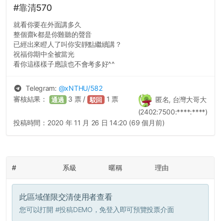
#靠清570
就看你要在外面講多久
整個齋k都是你難聽的聲音
已經出來瞪人了叫你安靜點繼續講？
祝福你期中全被當光
看你這樣樣子應該也不會考多好^^
Telegram:
@
xNTHU
/582
審核結果：
3
票 /
1
票
匿名, 台灣大哥大
通過
駁回
(2402:7500:****:****)
投稿時間：
2020 年 11 月 26 日 14:20 (69 個月前)
#
系級
暱稱
理由
此區域僅限交清使用者查看
您可以打開
#投稿DEMO
，免登入即可預覽投票介面