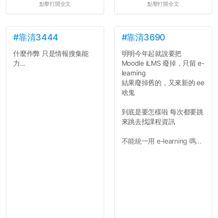
點擊打開全文
點擊打開全文
果有的話）前就失去興趣。
並不是說學生會發表的
文章需要和政府機關或公司
的聲明一樣正式，但至少在
#靠清3444
#靠清3690
用字上多加留意。有些語句
什麼作弊 只是情報搜集能
明明今年起就說要把
用說的可能會引人發笑或多
力...
Moodle iLMS 廢掉，只留 e-
聽幾句，但寫成文字時只會
learning
讓人感到疲乏。
結果廢掉舊的，又來新的 ee
啥鬼
2. 文章主題不明
在學生會臉書的貼文中
到底是要怎樣啦 每次都要跳
可以看到，全篇文章以連字
來跳去找課程資訊
符分為九段，各段可總結
為：
不能統一用 e-learning 嗎...
自我介紹
個人經歷（進入大學
前）
個人經歷（大一至
大...