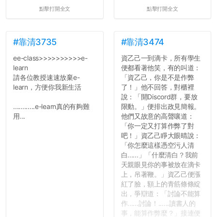
點擊打開全文
點擊打開全文
#靠清3735
#靠清3474
ee-class>>>>>>>>>>e-
資乙己一到滴卡，所有學生
learn
便都看著他笑，有的叫道：
請各位教授速速放棄e-
「資乙己，你是不是作弊
learn，方便你我新生活
了！」他不回答，對櫃裡
說：「開Discord群，要放
............e-learn真的有夠難
限動。」便排出政見簡報。
用...
他們又故意的高聲嚷道：
「你一定又打算作弊了對
吧！」資乙己睜大眼晴說：
「你怎麼這樣憑空污人清
白......」「什麼清白？我前
天親眼見你的事被放在滴卡
上，吊著鞭。」資乙己便漲
紅了臉，額上的青筋條條綻
出，爭辯道：「討論不能算
作......討論！......讀書人的
事，能算作弊麼？」接連便