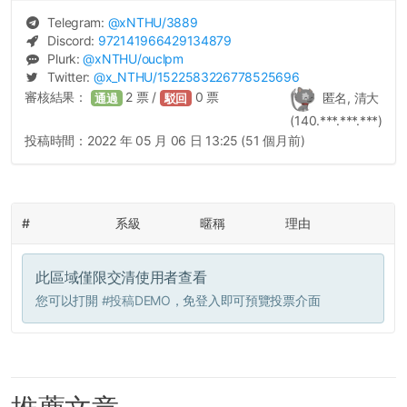
Telegram:
@
xNTHU
/3889
Discord:
972141966429134879
Plurk:
@
xNTHU
/ouclpm
Twitter:
@
x_NTHU
/1522583226778525696
審核結果：
2
票 /
0
票
匿名, 清大
通過
駁回
(140.***.***.***)
投稿時間：
2022 年 05 月 06 日 13:25 (51 個月前)
#
系級
暱稱
理由
此區域僅限交清使用者查看
您可以打開
#投稿DEMO
，免登入即可預覽投票介面