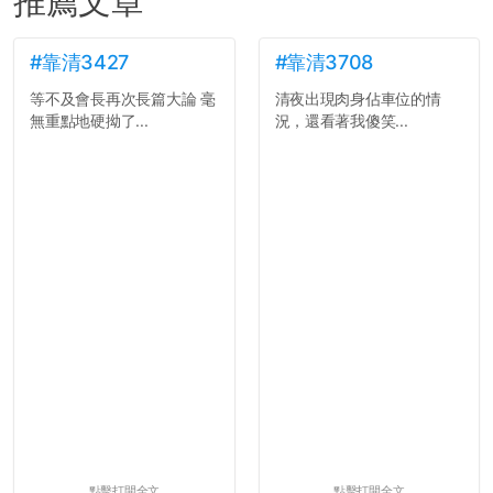
推薦文章
#靠清3427
#靠清3708
等不及會長再次長篇大論 毫
清夜出現肉身佔車位的情
無重點地硬拗了...
況，還看著我傻笑...
點擊打開全文
點擊打開全文