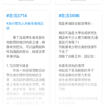
#靠清3714
#靠清3696
#為什麼別人的會長都很正
我是來做防自殺宣導的：
經
相信不論是大學生或研究生
看了這屆學生會長新生
應該有不少人壓力都很大(還
領航營的致詞內容之後，稍
是說只有我？)
微有些想法。不討論戰校和
可能還有少部分真的快撐不
性別議題的部分，純就文章
下去了
本身評論。
但除了自殺之外，請記住：
1. 冗詞贅句過多
你還有其他的選擇
作為一份經過潤飾且由
例如簽下某張酷酷的單子
學生會全體幹部校稿的文
然後遠離你的壓力來源
章，在詞語的選用以及流暢
在生命受到威脅的時候
度上有很大的進步空間。再
其他任何東西都是可以先放
者，此文作為「新生」領航
下的
營的致詞，過多的內容勢必
會讓讀者厭煩或注意力轉
by某個壓力大到想自殺好幾
移，在理解文章的主旨（如
次的研究僧...