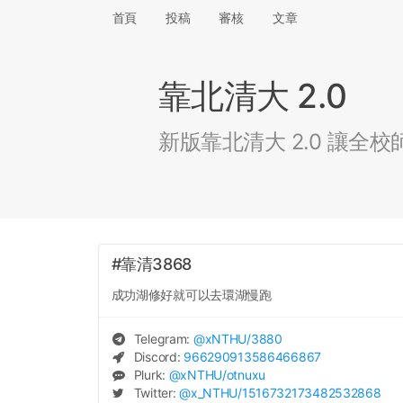
首頁
投稿
審核
文章
靠北清大 2.0
新版靠北清大 2.0 讓
#靠清3868
成功湖修好就可以去環湖慢跑
Telegram:
@
xNTHU
/3880
Discord:
966290913586466867
Plurk:
@
xNTHU
/otnuxu
Twitter:
@
x_NTHU
/1516732173482532868