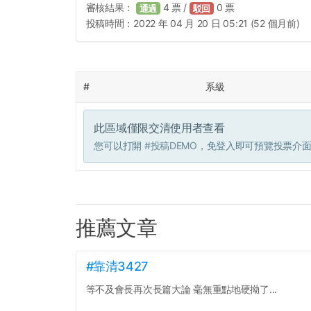
審核結果：
4
票 /
0
票
通過
駁回
投稿時間：
2022 年 04 月 20 日 05:21 (52 個月前)
#
系級
此區域僅限交清使用者查看
您可以打開
#投稿DEMO
，免登入即可預覽投票介
推薦文章
#靠清3427
等不及會長再次長篇大論 毫無重點地硬拗了...