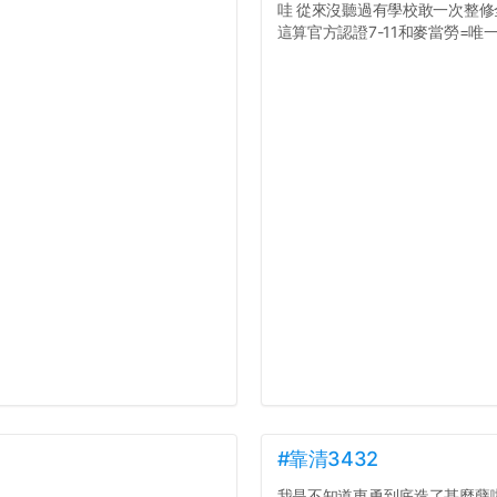
哇 從來沒聽過有學校敢一次整修
這算官方認證7-11和麥當勞=唯一食
#靠清3432
我是不知道東勇到底造了甚麼孽