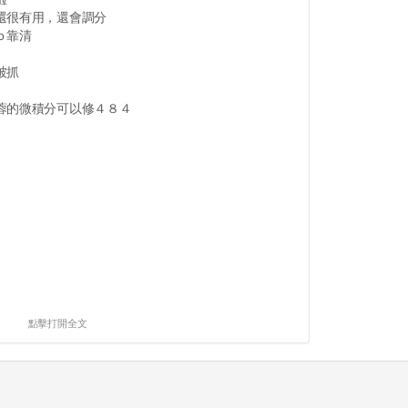
還很有用，還會調分
ｏ靠清
被抓
蓉的微積分可以修４８４
點擊打開全文