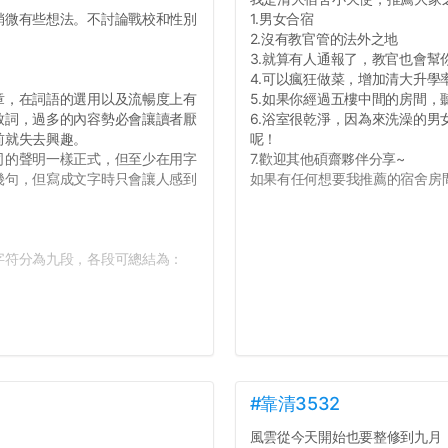
微有些想法。不討論戰校和性別
1.男女合宿
2.沒有教官管的法外之地
3.就算有人通報了，教官也會幫
4.可以瘋狂做菜，增加清大升學
，在詞語的選用以及流暢度上有
5.如果你經過五樓中間的房間
致詞，過多的內容勢必會讓讀者厭
6.浴室很乾淨，因為來洗澡的
前就失去興趣。
呢！
的聲明一樣正式，但至少在用字
7.歡迎其他碩齋夥伴分享~
幾句，但寫成文字時只會讓人感到
如果有任何想要我推薦的宿舍房間
符分為九段，各段可總結為：
#靠清3532
風雲從今天開始也要整修到九月