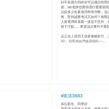
好不容易大四終於可以撥出時間
差，lab老師也覺得憑什麼要留
以前多少也看過同學有作弊，這
衡，堅持誠實考試又如何？推甄就
人會選擇前者賭一波並不意外，
留下汙點...，希望這次事件不
反正老人我明天就要搬離新竹，
XD，祝學弟妹們修課順利~~...
#靠清3683
各位新生、同學好
我是清大宿舍小天使，推薦大家