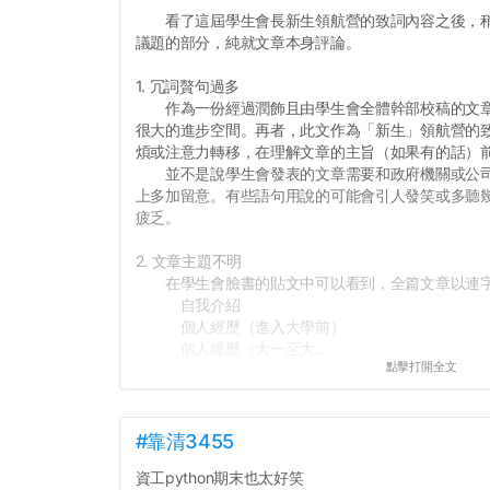
看了這屆學生會長新生領航營的致詞內容之後，稍
議題的部分，純就文章本身評論。
1. 冗詞贅句過多
作為一份經過潤飾且由學生會全體幹部校稿的文章
很大的進步空間。再者，此文作為「新生」領航營的
煩或注意力轉移，在理解文章的主旨（如果有的話）
並不是說學生會發表的文章需要和政府機關或公司
上多加留意。有些語句用說的可能會引人發笑或多聽
疲乏。
2. 文章主題不明
在學生會臉書的貼文中可以看到，全篇文章以連字
自我介紹
個人經歷（進入大學前）
個人經歷（大一至大...
點擊打開全文
#靠清3455
資工python期末也太好笑