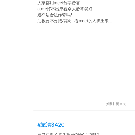
大家都用meet分享螢幕
code打不出來看別人螢幕就好
這不是合法作弊嗎?
助教要不要把考試中看meet的人抓出來...
點擊打開全文
#靠清3420
這是洩題了嗎？15分鐘做完22題？