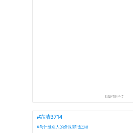
點擊打開全文
#靠清3714
#為什麼別人的會長都很正經