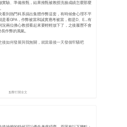
做實驗、準備推甄，結果推甄被教授洗臉成績怎麼那麼
我。
次看到熱門科系搞出集體作弊這套，有時候會心理不平
是看GPA，作弊被當和誠實應考被當，都是D、E...有
何況兩位佛心教授看起來要輕輕放下了，之後履歷不會
要助長作弊的風氣。
之後如何發展與我無關，就當最後一天發個牢騷吧
點擊打開全文
之後抽籤的時候可以優先考慮碩齋，原因有以下幾點：