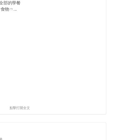
全部的學餐
物ㄇ...
點擊打開全文
啦