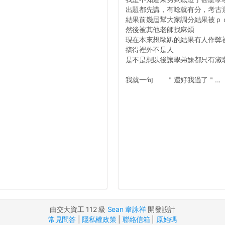
出題都先講，有唸就有分，考古
結果前幾屆幫大家調分結果被ｐ
然後被其他老師找麻煩
現在本來想歐趴的結果有人作弊
搞得裡外不是人
是不是想以後讓學弟妹都只有淑
我就一句 ＂還好我過了＂...
由交大資工 112 級
Sean 韋詠祥
開發設計
常見問答
|
隱私權政策
|
聯絡信箱
|
原始碼