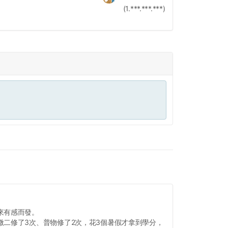
(1.***.***.***)
來有感而發。
微二修了3次、普物修了2次，花3個暑假才拿到學分，