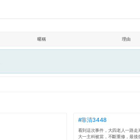
暱稱
理由
面
#靠清3448
看到這次事件，大四老人一路走
大一主科被當，不斷重修，最後