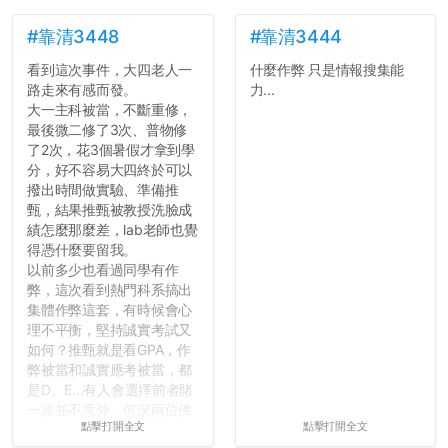
文章需要和政府機關或公司
的聲明一樣正式，但至少在
#靠清3448
#靠清3444
用字上多加留意。有些語句
看到這次事件，大四老人一
什麼作弊 只是情報搜集能
用說的可能會引人發笑或多
路走來有感而發。
力...
聽幾句，但寫成文字時只會
大一主科被當，不斷重修，
讓人感到疲乏。
最後微二修了3次、普物修
了2次，花3個暑假才拿到學
2. 文章主題不明
分，好不容易大四終於可以
在學生會臉書的貼文中
撥出時間做實驗、準備推
可以看到，全篇文章以連字
甄，結果推甄被教授洗臉成
符分為九段，各段可總結
績怎麼那麼差，lab老師也覺
為：
得憑什麼要留我。
自我介紹
以前多少也看過同學有作
個人經歷（進入大學
弊，這次看到熱門科系搞出
前）
集體作弊這套，有時候會心
個人經歷（大一至
理不平衡，堅持誠實考試又
大...
如何？推甄就是看GPA，作
弊被當和誠實應考被當，都
是D、E...有人會選擇前者賭
一波並不意外，何況兩位佛
點擊打開全文
點擊打開全文
心教授看起來要輕輕放下