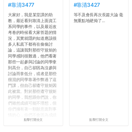
#靠清3477
#靠清3427
大家好，我是某堂課的助
等不及會長再次長篇大論 毫
教，最近看到靠清上面資工
無重點地硬拗了...
系同學的事件，以及最近改
考卷的時候看大家答題的情
況，其實就隱約知道應該很
多人私底下都有在偷偷討
論，這讓我對那些守規矩的
同學感到很難過，他們看著
那些一起參與討論的同學拿
到高分，自己卻因為沒參與
討論而拿低分，或者是那些
很混的同學靠著作弊過了這
門課，但自己卻遵守規矩因
此被當。對於那些遵守規矩
的同學，我想跟你們說，你
們雖然成績可能不理想，但
你們擁有著一顆願意面對事
情的心，你們不會因為成績
點擊打開全文
點擊打開全文
壓力而選擇逃避(作弊)，在
這一點上你們做的比那些作