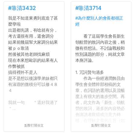
弊的同學好太多了，雖然成
績無法體現你們的努力，但
#靠清3432
#靠清3714
往後你們正直的態度一定會
我是不知道東勇到底造了甚
#為什麼別人的會長都很正
讓你們在社會上適應得更
麼孽啦
經
好。最後，那些作弊的同
出題都先講，有唸就有分，
學，你們要瞭解到作弊對你
考古還很有用，還會調分
看了這屆學生會長新生
們而言是沒有任何好處的，
結果前幾屆幫大家調分結果
領航營的致詞內容之後，稍
大學是你們唯一可以勇敢認
被ｐｏ靠清
微有些想法。不討論戰校和
錯但不需要付出太大代價的
然後被其他老師找麻煩
性別議題的部分，純就文章
地方，你們在這時候如果不
現在本來想歐趴的結果有人
本身評論。
會學會...
作弊被抓
搞得裡外不是人
1. 冗詞贅句過多
是不是想以後讓學弟妹都只
作為一份經過潤飾且由
有淑蓉的微積分可以修４８
學生會全體幹部校稿的文
４
章，在詞語的選用以及流暢
度上有很大的進步空間。再
我就一句 ＂還好我過了
者，此文作為「新生」領航
＂...
營的致詞，過多的內容勢必
會讓讀者厭煩或注意力轉
移，在理解文章的主旨（如
點擊打開全文
點擊打開全文
果有的話）前就失去興趣。
並不是說學生會發表的