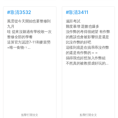
了，之後履歷不會留下汙
點...，希望這次事件不要助
長作弊的風氣。
#靠清3532
#靠清3411
風雲從今天開始也要整修到
遠距考試
反正老人我明天就要搬離新
九月
難度暴增 題數也爆多
竹，之後如何發展與我無
哇 從來沒聽過有學校敢一次
沒作弊的考得很絕望 有作弊
關，就當最後一天發個牢騷
整修全部的學餐
的應該也會被影響但是還是
吧XD，祝學弟妹們修課順利
這算官方認證7-11和麥當勞
比沒作弊的好吧
~~...
=唯一食物ㄇ...
這樣到底是在搞乖乖沒作弊
的還是有作弊的＝＝
搞得我也好想加入作弊組
不然真的被教授虐好玩的...
點擊打開全文
點擊打開全文