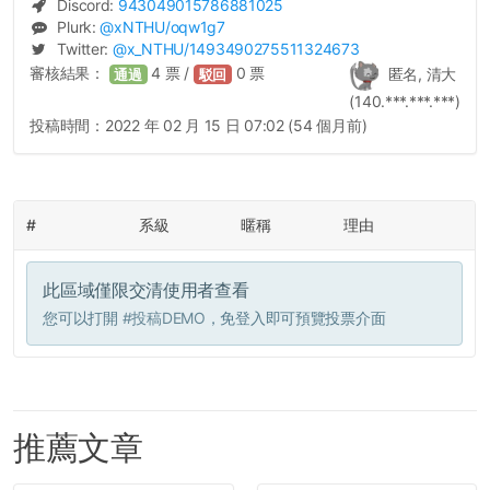
Discord:
943049015786881025
Plurk:
@
xNTHU
/oqw1g7
Twitter:
@
x_NTHU
/1493490275511324673
審核結果：
4
票 /
0
票
匿名, 清大
通過
駁回
(140.***.***.***)
投稿時間：
2022 年 02 月 15 日 07:02 (54 個月前)
#
系級
暱稱
理由
此區域僅限交清使用者查看
您可以打開
#投稿DEMO
，免登入即可預覽投票介面
推薦文章