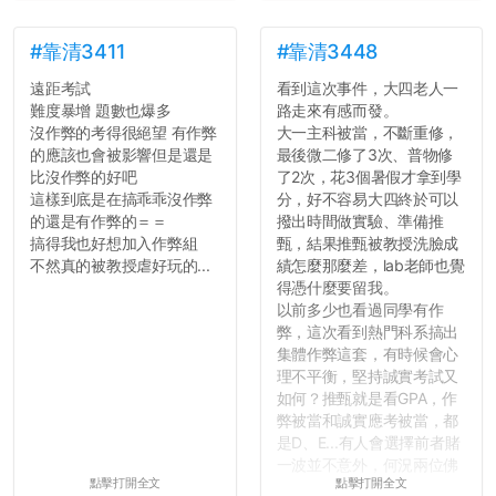
#靠清3411
#靠清3448
遠距考試
看到這次事件，大四老人一
難度暴增 題數也爆多
路走來有感而發。
沒作弊的考得很絕望 有作弊
大一主科被當，不斷重修，
的應該也會被影響但是還是
最後微二修了3次、普物修
比沒作弊的好吧
了2次，花3個暑假才拿到學
這樣到底是在搞乖乖沒作弊
分，好不容易大四終於可以
的還是有作弊的＝＝
撥出時間做實驗、準備推
搞得我也好想加入作弊組
甄，結果推甄被教授洗臉成
不然真的被教授虐好玩的...
績怎麼那麼差，lab老師也覺
得憑什麼要留我。
以前多少也看過同學有作
弊，這次看到熱門科系搞出
集體作弊這套，有時候會心
理不平衡，堅持誠實考試又
如何？推甄就是看GPA，作
弊被當和誠實應考被當，都
是D、E...有人會選擇前者賭
一波並不意外，何況兩位佛
點擊打開全文
點擊打開全文
心教授看起來要輕輕放下