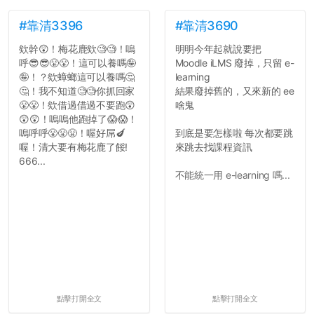
文章需要和政府機關或公司
的聲明一樣正式，但至少在
#靠清3396
#靠清3690
用字上多加留意。有些語句
欸幹😲！梅花鹿欸🧐🧐！嗚
明明今年起就說要把
用說的可能會引人發笑或多
呼😎😎😤😤！這可以養嗎🤪
Moodle iLMS 廢掉，只留 e-
聽幾句，但寫成文字時只會
🤪！？欸蟑螂這可以養嗎🤔
learning
讓人感到疲乏。
🤔！我不知道🧐🧐你抓回家
結果廢掉舊的，又來新的 ee
😤😤！欸借過借過不要跑😲
啥鬼
2. 文章主題不明
😲😲！嗚嗚他跑掉了😱😱！
在學生會臉書的貼文中
嗚呼呼😤😤😤！喔好屌🍆
到底是要怎樣啦 每次都要跳
可以看到，全篇文章以連字
喔！清大要有梅花鹿了餒!
來跳去找課程資訊
符分為九段，各段可總結
666...
為：
不能統一用 e-learning 嗎...
自我介紹
個人經歷（進入大學
前）
個人經歷（大一至
大...
點擊打開全文
點擊打開全文