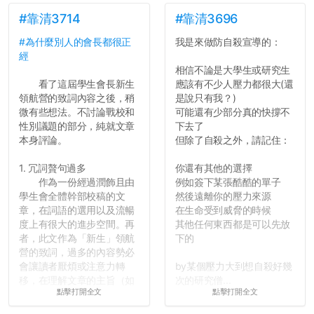
#靠清3714
#靠清3696
#為什麼別人的會長都很正
我是來做防自殺宣導的：
經
相信不論是大學生或研究生
看了這屆學生會長新生
應該有不少人壓力都很大(還
領航營的致詞內容之後，稍
是說只有我？)
微有些想法。不討論戰校和
可能還有少部分真的快撐不
性別議題的部分，純就文章
下去了
本身評論。
但除了自殺之外，請記住：
1. 冗詞贅句過多
你還有其他的選擇
作為一份經過潤飾且由
例如簽下某張酷酷的單子
學生會全體幹部校稿的文
然後遠離你的壓力來源
章，在詞語的選用以及流暢
在生命受到威脅的時候
度上有很大的進步空間。再
其他任何東西都是可以先放
者，此文作為「新生」領航
下的
營的致詞，過多的內容勢必
會讓讀者厭煩或注意力轉
by某個壓力大到想自殺好幾
移，在理解文章的主旨（如
次的研究僧...
點擊打開全文
點擊打開全文
果有的話）前就失去興趣。
並不是說學生會發表的