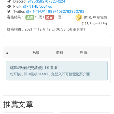
Discord:
919532827073204224
Plurk:
@
xNTHU
/oo51ws
Twitter:
@
x_NTHU
/1469974082783350792
審核結果：
5
票 /
1
票
匿名, 中華電信
通過
駁回
(118.***.***.***)
投稿時間：
2021 年 12 月 12 日 06:58 (56 個月前)
#
系級
暱稱
理由
此區域僅限交清使用者查看
您可以打開
#投稿DEMO
，免登入即可預覽投票介面
推薦文章