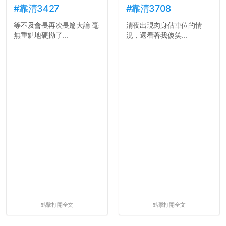
#靠清3427
#靠清3708
等不及會長再次長篇大論 毫
清夜出現肉身佔車位的情
無重點地硬拗了...
況，還看著我傻笑...
點擊打開全文
點擊打開全文