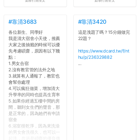
點擊打開全文
點擊打開全文
心教授看起來要輕輕放下
了，之後履歷不會留下汙
點...，希望這次事件不要助
長作弊的風氣。
#靠清3683
#靠清3420
各位新生、同學好
這是洩題了嗎？15分鐘做完
反正老人我明天就要搬離新
我是清大宿舍小天使，推薦
22題？
竹，之後如何發展與我無
大家之後抽籤的時候可以優
關，就當最後一天發個牢騷
先考慮碩齋，原因有以下幾
https://www.dcard.tw/f/nt
吧XD，祝學弟妹們修課順利
點：
hu/p/236329882
~~...
1.男女合宿
...
2.沒有教官管的法外之地
3.就算有人通報了，教官也
會幫你處理
4.可以瘋狂做菜，增加清大
升學率的同時也提高生育率
5.如果你經過五樓中間的房
間，聽到女生們的聲音，那
是正常的，因為她們有申請
宿舍
6.浴室很乾淨，因為來洗澡
的男女會洗很久，也可以一
起洗，共浴是碩齋的優良傳