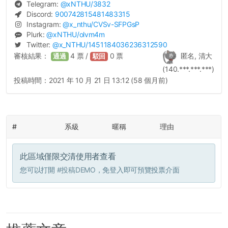
Telegram:
@
xNTHU
/3832
Discord:
900742815481483315
Instagram:
@
x_nthu
/CVSv-SFPGsP
Plurk:
@
xNTHU
/olvm4m
Twitter:
@
x_NTHU
/1451184036236312590
審核結果：
4
票 /
0
票
匿名, 清大
通過
駁回
(140.***.***.***)
投稿時間：
2021 年 10 月 21 日 13:12 (58 個月前)
#
系級
暱稱
理由
此區域僅限交清使用者查看
您可以打開
#投稿DEMO
，免登入即可預覽投票介面