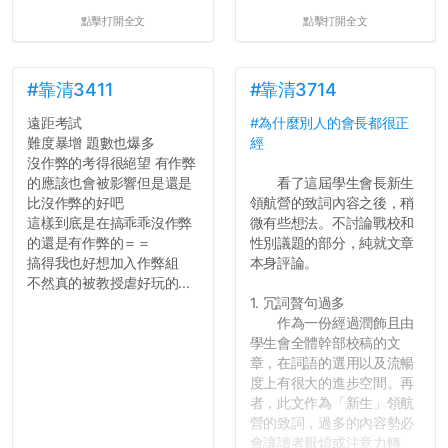
點擊打開全文
點擊打開全文
#靠清3411
#靠清3714
遠距考試
#為什麼別人的會長都很正
難度暴增 題數也爆多
經
沒作弊的考得很絕望 有作弊
的應該也會被影響但是還是
看了這屆學生會長新生
比沒作弊的好吧
領航營的致詞內容之後，稍
這樣到底是在搞乖乖沒作弊
微有些想法。不討論戰校和
的還是有作弊的＝＝
性別議題的部分，純就文章
搞得我也好想加入作弊組
本身評論。
不然真的被教授虐好玩的...
1. 冗詞贅句過多
作為一份經過潤飾且由
學生會全體幹部校稿的文
章，在詞語的選用以及流暢
度上有很大的進步空間。再
者，此文作為「新生」領航
營的致詞，過多的內容勢必
會讓讀者厭煩或注意力轉