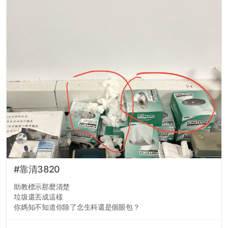
#靠清3820
助教標示那麼清楚
垃圾還丟成這樣
你媽知不知道你除了念生科還是個眼包？