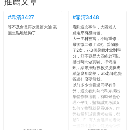
推薦文章
#靠清3427
#靠清3448
等不及會長再次長篇大論 毫
看到這次事件，大四老人一
無重點地硬拗了...
路走來有感而發。
大一主科被當，不斷重修，
最後微二修了3次、普物修
了2次，花3個暑假才拿到學
分，好不容易大四終於可以
撥出時間做實驗、準備推
甄，結果推甄被教授洗臉成
績怎麼那麼差，lab老師也覺
得憑什麼要留我。
以前多少也看過同學有作
弊，這次看到熱門科系搞出
集體作弊這套，有時候會心
理不平衡，堅持誠實考試又
如何？推甄就是看GPA，作
弊被當和誠實應考被當，都
是D、E...有人會選擇前者賭
一波並不意外，何況兩位佛