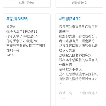
點擊打開全文
點擊打開全文
統呢！
7.歡迎其他碩齋夥伴分享~
如果有任何想要我推薦的宿
舍房間，都歡迎留言讓我知
#靠清3565
#靠清3432
道...
親愛的
我是不知道東勇到底造了甚
你今天拿了89就是89
麼孽啦
你今天拿了84就是84
出題都先講，有唸就有分，
你今天拿了79就是79
考古還很有用，還會調分
不要照三餐寄信問可不可以
結果前幾屆幫大家調分結果
加那一分
被ｐｏ靠清
7414...
然後被其他老師找麻煩
現在本來想歐趴的結果有人
作弊被抓
搞得裡外不是人
是不是想以後讓學弟妹都只
有淑蓉的微積分可以修４８
４
我就一句 ＂還好我過了
＂...