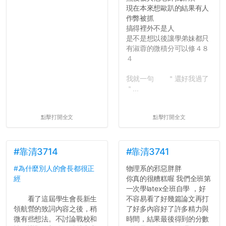
現在本來想歐趴的結果有人
作弊被抓
搞得裡外不是人
是不是想以後讓學弟妹都只
有淑蓉的微積分可以修４８
４
我就一句 ＂還好我過了
＂...
點擊打開全文
點擊打開全文
#靠清3714
#靠清3741
#為什麼別人的會長都很正
物理系的邪惡胖胖
經
你真的很糟糕喔 我們全班第
一次學latex全班自學 ，好
看了這屆學生會長新生
不容易看了好幾篇論文再打
領航營的致詞內容之後，稍
了好多內容好了許多精力與
微有些想法。不討論戰校和
時間，結果最後得到的分數