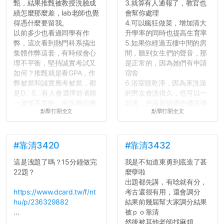
甄，結果推甄被教授洗臉成
3.就算有人通報了，教官也
會學會...
績怎麼那麼差，lab老師也覺
會幫你處理
得憑什麼要留我。
4.可以瘋狂做菜，增加清大
以前多少也看過同學有作
升學率的同時也提高生育率
弊，這次看到熱門科系搞出
5.如果你經過五樓中間的房
集體作弊這套，有時候會心
間，聽到女生們的聲音，那
理不平衡，堅持誠實考試又
是正常的，因為她們有申請
如何？推甄就是看GPA，作
宿舍
弊被當和誠實應考被當，都
6.浴室很乾淨，因為來洗澡
是D、E...有人會選擇前者賭
的男女會洗很久，也可以一
一波並不意外，何況兩位佛
起洗，共浴是碩齋的優良傳
點擊打開全文
點擊打開全文
心教授看起來要輕輕放下
統呢！
了，之後履歷不會留下汙
7.歡迎其他碩齋夥伴分享~
點...，希望這次事件不要助
如果有任何想要我推薦的宿
長作弊的風氣。
舍房間，都歡迎留言讓我知
#靠清3420
#靠清3432
道...
這是洩題了嗎？15分鐘做完
我是不知道東勇到底造了甚
反正老人我明天就要搬離新
22題？
麼孽啦
竹，之後如何發展與我無
出題都先講，有唸就有分，
關，就當最後一天發個牢騷
https://www.dcard.tw/f/nt
考古還很有用，還會調分
吧XD，祝學弟妹們修課順利
hu/p/236329882
結果前幾屆幫大家調分結果
~~...
...
被ｐｏ靠清
然後被其他老師找麻煩