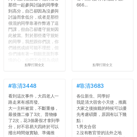
那些一起參與討論的同學拿
666...
到高分，自己卻因為沒參與
討論而拿低分，或者是那些
很混的同學靠著作弊過了這
門課，但自己卻遵守規矩因
此被當。對於那些遵守規矩
的同學，我想跟你們說，你
們雖然成績可能不理想，但
你們擁有著一顆願意面對事
情的心，你們不會因為成績
點擊打開全文
點擊打開全文
壓力而選擇逃避(作弊)，在
這一點上你們做的比那些作
弊的同學好太多了，雖然成
績無法體現你們的努力，但
#靠清3448
#靠清3683
往後你們正直的態度一定會
看到這次事件，大四老人一
各位新生、同學好
讓你們在社會上適應得更
路走來有感而發。
我是清大宿舍小天使，推薦
好。最後，那些作弊的同
大一主科被當，不斷重修，
大家之後抽籤的時候可以優
學，你們要瞭解到作弊對你
最後微二修了3次、普物修
先考慮碩齋，原因有以下幾
們而言是沒有任何好處的，
了2次，花3個暑假才拿到學
點：
大學是你們唯一可以勇敢認
分，好不容易大四終於可以
1.男女合宿
錯但不需要付出太大代價的
撥出時間做實驗、準備推
2.沒有教官管的法外之地
地方，你們在這時候如果不