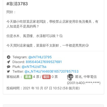
#靠清3783
問卦：
今天聽小吃部某店家老闆說，學校禁止店家使用非免洗餐具，有
人知道是不是真的嗎？
但是水木、風雲樓、水漾都可以唉？🤔
今天買到這家偏貴，菜葉卻不太新鮮，一半都是黑黑的🥲
Telegram:
@
xNTHU
/3795
Discord:
895640427699527691
Plurk:
@
xNTHU
/ol77ss
Twitter:
@
x_NTHU
/1446081657207857153
審核結果：
4
票 /
0
票
匿名, 中華電信
通過
駁回
(2001:b400:****:****)
投稿時間：
2021 年 10 月 07 日 10:52 (58 個月前)