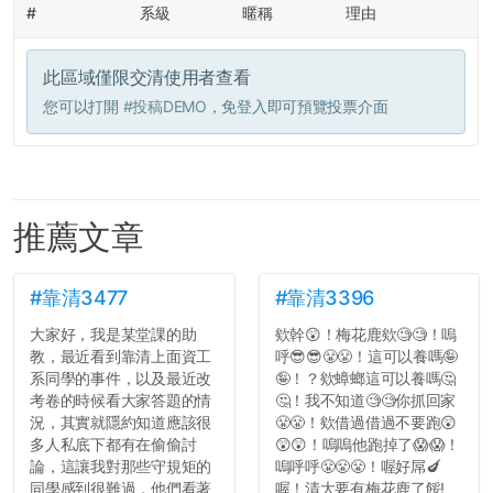
#
系級
暱稱
理由
此區域僅限交清使用者查看
您可以打開
#投稿DEMO
，免登入即可預覽投票介面
推薦文章
#靠清3477
#靠清3396
大家好，我是某堂課的助
欸幹😲！梅花鹿欸🧐🧐！嗚
教，最近看到靠清上面資工
呼😎😎😤😤！這可以養嗎🤪
系同學的事件，以及最近改
🤪！？欸蟑螂這可以養嗎🤔
考卷的時候看大家答題的情
🤔！我不知道🧐🧐你抓回家
況，其實就隱約知道應該很
😤😤！欸借過借過不要跑😲
多人私底下都有在偷偷討
😲😲！嗚嗚他跑掉了😱😱！
論，這讓我對那些守規矩的
嗚呼呼😤😤😤！喔好屌🍆
同學感到很難過，他們看著
喔！清大要有梅花鹿了餒!