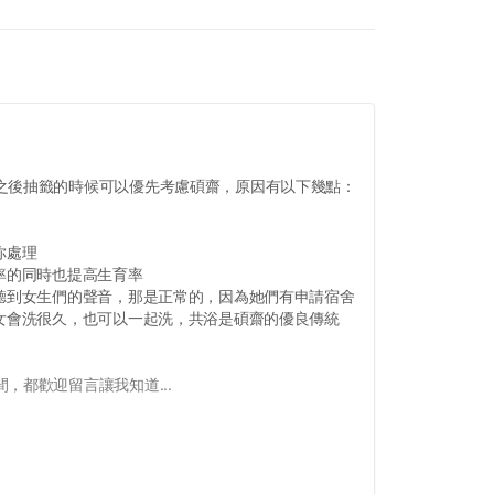
之後抽籤的時候可以優先考慮碩齋，原因有以下幾點：
你處理
率的同時也提高生育率
，聽到女生們的聲音，那是正常的，因為她們有申請宿舍
男女會洗很久，也可以一起洗，共浴是碩齋的優良傳統
，都歡迎留言讓我知道...