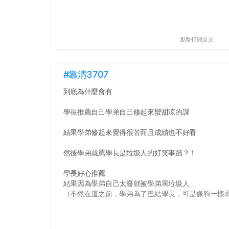
點擊打開全文
#靠清3707
到底為什麼會有
學長推薦自己學弟自己修起來蠻甜涼的課
結果學弟修起來覺得很苦而且成績也不好看
然後學弟就罵學長是垃圾人的好笑事蹟？！
學長好心推薦
結果因為學弟自己太廢就被學弟罵垃圾人
（不然在這之前，學弟為了巴結學長，可是像狗一樣乖的