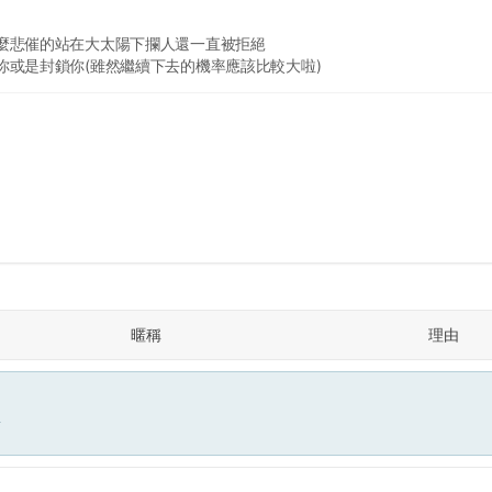
麼悲催的站在大太陽下攔人還一直被拒絕
你或是封鎖你(雖然繼續下去的機率應該比較大啦)
暱稱
理由
面