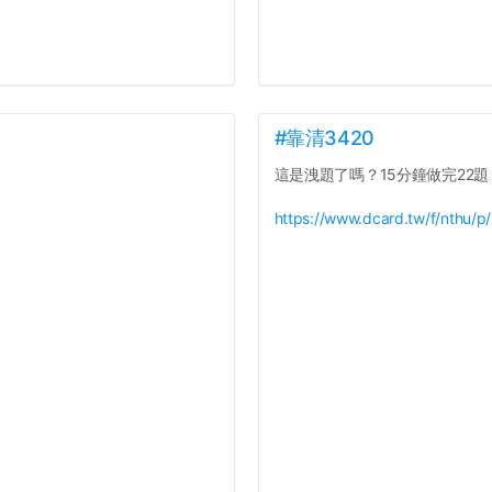
#靠清3420
這是洩題了嗎？15分鐘做完22題
https://www.dcard.tw/f/nthu/