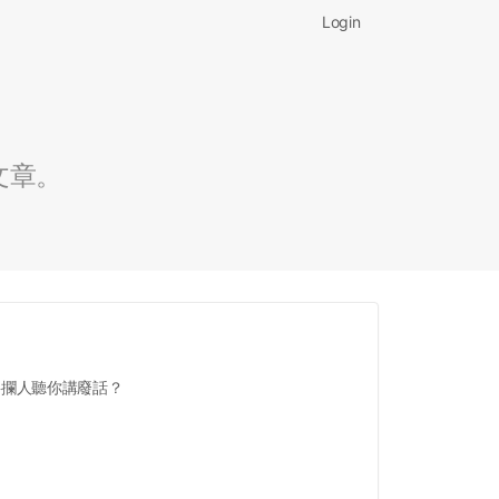
Login
文章。
要攔人聽你講廢話？