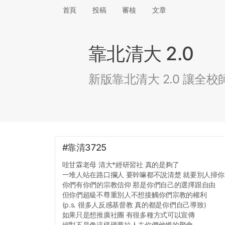
首頁
投稿
審核
文章
靠北清大 2.0
新版靠北清大 2.0 讓
#靠清3725
哇甘霖老母 清大*經研習社 真的是夠了
一堆人站在路口攔人 要幹嘛都不說清楚 就要別人掃你的
你們有你們的宗教信仰 那是你們自己的選擇跟自由
但你們超級不尊重別人不想接觸你們宗教的權利
(p.s. 很多人反感基督教 真的都是你們自己導致)
如果只是想推廣社團 有很多種方式可以宣傳
絕對不是像這樣硬要拉人去你們他媽的聚會