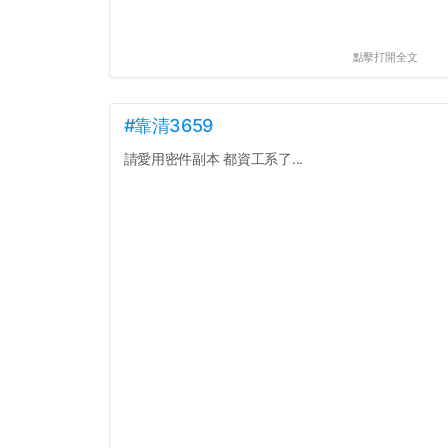
點擊打開全文
#靠清3659
請愛用密件副本 都資工系了...