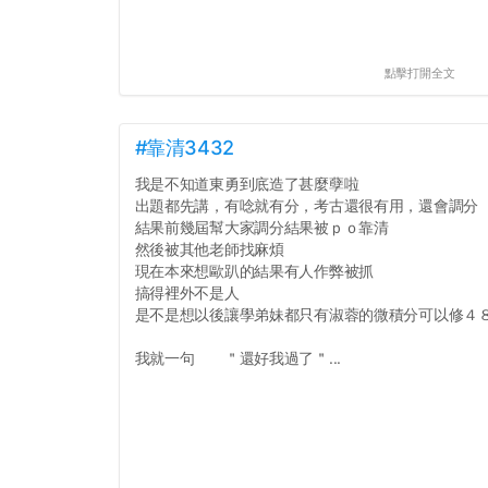
點擊打開全文
#靠清3432
我是不知道東勇到底造了甚麼孽啦
出題都先講，有唸就有分，考古還很有用，還會調分
結果前幾屆幫大家調分結果被ｐｏ靠清
然後被其他老師找麻煩
現在本來想歐趴的結果有人作弊被抓
搞得裡外不是人
是不是想以後讓學弟妹都只有淑蓉的微積分可以修４
我就一句 ＂還好我過了＂...