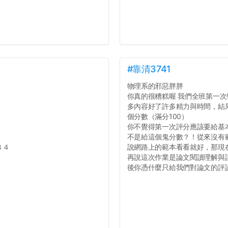
#靠清3741
物理系的邪惡胖胖
你真的很糟糕喔 我們全班第一次學
多內容好了許多精力與時間，結
個分數（滿分100）
你不覺得第一次評分應該要給基
不是給這個鬼分數？！從來沒有
８４
說網路上的範本看看就好，那現
再說這次作業是論文閱讀理解與
後你憑什麼只給我們對論文的評論1