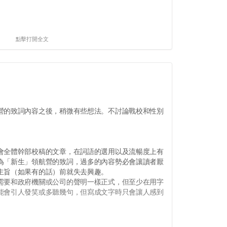
點擊打開全文
的致詞內容之後，稍微有些想法。不討論戰校和性別
。
全體幹部校稿的文章，在詞語的選用以及流暢度上有
為「新生」領航營的致詞，過多的內容勢必會讓讀者厭
主旨（如果有的話）前就失去興趣。
要和政府機關或公司的聲明一樣正式，但至少在用字
能會引人發笑或多聽幾句，但寫成文字時只會讓人感到