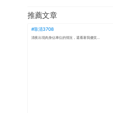
推薦文章
#靠清3708
清夜出現肉身佔車位的情況，還看著我傻笑...