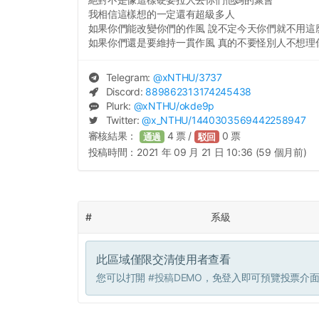
我相信這樣想的一定還有超級多人
如果你們能改變你們的作風 說不定今天你們就不用這
如果你們還是要維持一貫作風 真的不要怪別人不想理
Telegram:
@
xNTHU
/3737
Discord:
889862313174245438
Plurk:
@
xNTHU
/okde9p
Twitter:
@
x_NTHU
/1440303569442258947
審核結果：
4
票 /
0
票
通過
駁回
投稿時間：
2021 年 09 月 21 日 10:36 (59 個月前)
#
系級
此區域僅限交清使用者查看
您可以打開
#投稿DEMO
，免登入即可預覽投票介