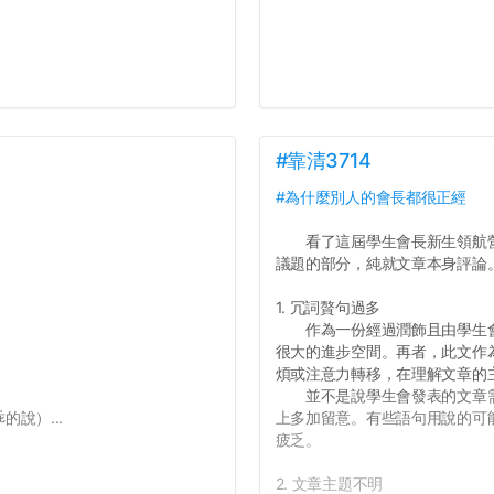
#靠清3714
#為什麼別人的會長都很正經
看了這屆學生會長新生領航營
議題的部分，純就文章本身評論
1. 冗詞贅句過多
作為一份經過潤飾且由學生會
很大的進步空間。再者，此文作
煩或注意力轉移，在理解文章的
並不是說學生會發表的文章需
說）...
上多加留意。有些語句用說的可
疲乏。
2. 文章主題不明