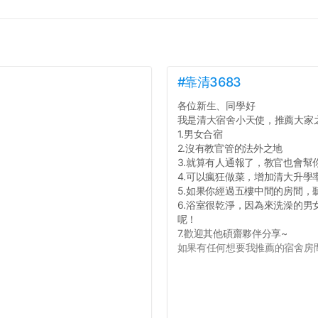
#靠清3683
各位新生、同學好
我是清大宿舍小天使，推薦大家
1.男女合宿
2.沒有教官管的法外之地
3.就算有人通報了，教官也會幫
4.可以瘋狂做菜，增加清大升學
5.如果你經過五樓中間的房間
6.浴室很乾淨，因為來洗澡的
呢！
7.歡迎其他碩齋夥伴分享~
如果有任何想要我推薦的宿舍房間