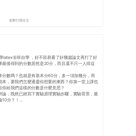
點擊打開全文
latex全班自學 ，好不容易看了好幾篇論文再打了好
果最後得到的分數居然是20分，而且還不只一人得這
本分數嗎？也就是有基本分60分，多一項加幾分，而
範本，要我們怎麼通靈你想要的東西？你第一堂上課也
在你給我們這樣的分數是什麼意思？
評論，既然已經寫下實驗原理實驗步驟，實驗背景，最
0分？！...