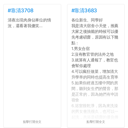
#靠清3708
#靠清3683
清夜出現肉身佔車位的情
各位新生、同學好
況，還看著我傻笑...
我是清大宿舍小天使，推薦
大家之後抽籤的時候可以優
先考慮碩齋，原因有以下幾
點：
1.男女合宿
2.沒有教官管的法外之地
3.就算有人通報了，教官也
會幫你處理
4.可以瘋狂做菜，增加清大
升學率的同時也提高生育率
5.如果你經過五樓中間的房
間，聽到女生們的聲音，那
是正常的，因為她們有申請
宿舍
6.浴室很乾淨，因為來洗澡
的男女會洗很久，也可以一
起洗，共浴是碩齋的優良傳
點擊打開全文
點擊打開全文
統呢！