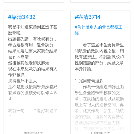
#靠清3432
#靠清3714
我是不知道東勇到底造了甚
#為什麼別人的會長都很正
麼孽啦
經
出題都先講，有唸就有分，
考古還很有用，還會調分
看了這屆學生會長新生
結果前幾屆幫大家調分結果
領航營的致詞內容之後，稍
被ｐｏ靠清
微有些想法。不討論戰校和
然後被其他老師找麻煩
性別議題的部分，純就文章
現在本來想歐趴的結果有人
本身評論。
作弊被抓
搞得裡外不是人
1. 冗詞贅句過多
是不是想以後讓學弟妹都只
作為一份經過潤飾且由
有淑蓉的微積分可以修４８
學生會全體幹部校稿的文
４
章，在詞語的選用以及流暢
度上有很大的進步空間。再
我就一句 ＂還好我過了
者，此文作為「新生」領航
＂...
營的致詞，過多的內容勢必
會讓讀者厭煩或注意力轉
移，在理解文章的主旨（如
點擊打開全文
點擊打開全文