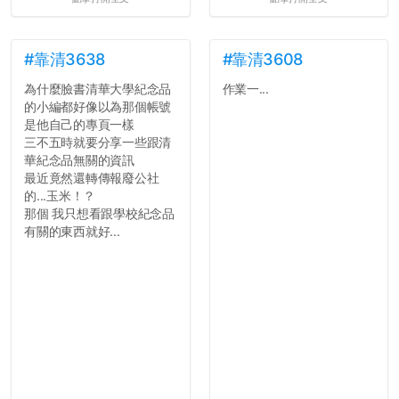
果有的話）前就失去興趣。
並不是說學生會發表的
文章需要和政府機關或公司
的聲明一樣正式，但至少在
#靠清3638
#靠清3608
用字上多加留意。有些語句
為什麼臉書清華大學紀念品
作業一...
用說的可能會引人發笑或多
的小編都好像以為那個帳號
聽幾句，但寫成文字時只會
是他自己的專頁一樣
讓人感到疲乏。
三不五時就要分享一些跟清
華紀念品無關的資訊
2. 文章主題不明
最近竟然還轉傳報廢公社
在學生會臉書的貼文中
的...玉米！？
可以看到，全篇文章以連字
那個 我只想看跟學校紀念品
符分為九段，各段可總結
有關的東西就好...
為：
自我介紹
個人經歷（進入大學
前）
個人經歷（大一至
大...