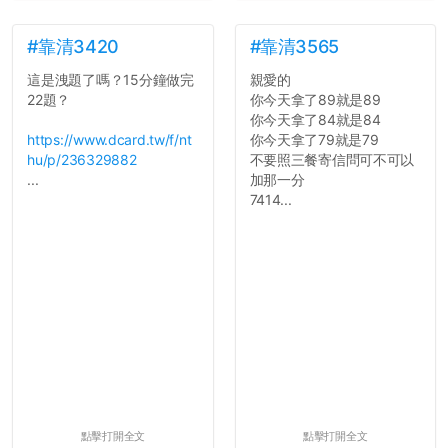
7.歡迎其他碩齋夥伴分享~
如果有任何想要我推薦的宿
舍房間，都歡迎留言讓我知
#靠清3420
#靠清3565
道...
這是洩題了嗎？15分鐘做完
親愛的
22題？
你今天拿了89就是89
你今天拿了84就是84
https://www.dcard.tw/f/nt
你今天拿了79就是79
hu/p/236329882
不要照三餐寄信問可不可以
...
加那一分
7414...
點擊打開全文
點擊打開全文