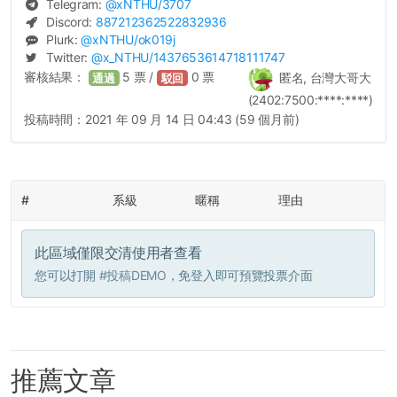
Telegram:
@
xNTHU
/3707
Discord:
887212362522832936
Plurk:
@
xNTHU
/ok019j
Twitter:
@
x_NTHU
/1437653614718111747
審核結果：
5
票 /
0
票
匿名, 台灣大哥大
通過
駁回
(2402:7500:****:****)
投稿時間：
2021 年 09 月 14 日 04:43 (59 個月前)
#
系級
暱稱
理由
此區域僅限交清使用者查看
您可以打開
#投稿DEMO
，免登入即可預覽投票介面
推薦文章