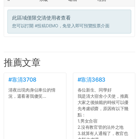
此區域僅限交清使用者查看
您可以打開
#投稿DEMO
，免登入即可預覽投票介面
推薦文章
#靠清3708
#靠清3683
清夜出現肉身佔車位的情
各位新生、同學好
況，還看著我傻笑...
我是清大宿舍小天使，推薦
大家之後抽籤的時候可以優
先考慮碩齋，原因有以下幾
點：
1.男女合宿
2.沒有教官管的法外之地
3.就算有人通報了，教官也