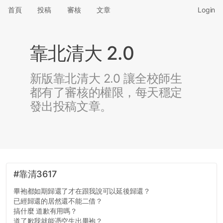
首頁
投稿
審核
文章
Login
靠北清大 2.0
新版靠北清大 2.0 讓全校師生
都有了審核的權限，每天穩定
發出投稿文章。
#靠清3617
畢袍都如期歸還了才在跟我說可以延後歸還？
已經歸還的居然還不能二借？
搞什麼 道歉有用嗎？
道了歉我就能憑空生出畢袍？