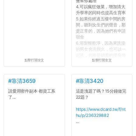
會幫你處理
4.可以瘋狂做菜，增加清大
升學率的同時也提高生育率
5.如果你經過五樓中間的房
間，聽到女生們的聲音，那
是正常的，因為她們有申請
宿舍
6.浴室很乾淨，因為來洗澡
的男女會洗很久，也可以一
起洗，共浴是碩齋的優良傳
點擊打開全文
點擊打開全文
統呢！
7.歡迎其他碩齋夥伴分享~
如果有任何想要我推薦的宿
舍房間，都歡迎留言讓我知
#靠清3659
#靠清3420
道...
請愛用密件副本 都資工系
這是洩題了嗎？15分鐘做完
了...
22題？
https://www.dcard.tw/f/nt
hu/p/236329882
...