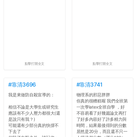
點擊打開全文
點擊打開全文
#靠清3696
#靠清3741
我是來做防自殺宣導的：
物理系的邪惡胖胖
你真的很糟糕喔 我們全班第
相信不論是大學生或研究生
一次學latex全班自學 ，好
應該有不少人壓力都很大(還
不容易看了好幾篇論文再打
是說只有我？)
了好多內容好了許多精力與
可能還有少部分真的快撐不
時間，結果最後得到的分數
下去了
居然是20分，而且還不只一