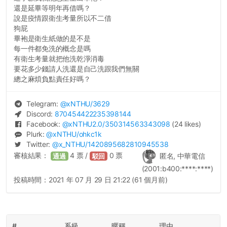
還是延畢等明年再借嗎？
說是疫情跟衛生考量所以不二借
狗屁
畢袍是衛生紙做的是不是
每一件都免洗的概念是嗎
有衛生考量就把他洗乾淨消毒
要花多少錢請人洗還是自己洗跟我們無關
總之麻煩負點責任好嗎？
Telegram:
@
xNTHU
/3629
Discord:
870454422235398144
Facebook:
@
xNTHU2.0
/350314563343098
(24 likes)
Plurk:
@
xNTHU
/ohkc1k
Twitter:
@
x_NTHU
/1420895682810945538
審核結果：
4
票 /
0
票
匿名, 中華電信
通過
駁回
(2001:b400:****:****)
投稿時間：
2021 年 07 月 29 日 21:22 (61 個月前)
#
系級
暱稱
理由