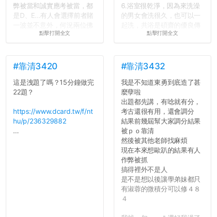
弊被當和誠實應考被當，都
6.浴室很乾淨，因為來洗澡
是D、E...有人會選擇前者賭
的男女會洗很久，也可以一
一波並不意外，何況兩位佛
起洗，共浴是碩齋的優良傳
點擊打開全文
點擊打開全文
心教授看起來要輕輕放下
統呢！
了，之後履歷不會留下汙
7.歡迎其他碩齋夥伴分享~
點...，希望這次事件不要助
如果有任何想要我推薦的宿
長作弊的風氣。
舍房間，都歡迎留言讓我知
#靠清3420
#靠清3432
道...
這是洩題了嗎？15分鐘做完
我是不知道東勇到底造了甚
反正老人我明天就要搬離新
22題？
麼孽啦
竹，之後如何發展與我無
出題都先講，有唸就有分，
關，就當最後一天發個牢騷
https://www.dcard.tw/f/nt
考古還很有用，還會調分
吧XD，祝學弟妹們修課順利
hu/p/236329882
結果前幾屆幫大家調分結果
~~...
...
被ｐｏ靠清
然後被其他老師找麻煩
現在本來想歐趴的結果有人
作弊被抓
搞得裡外不是人
是不是想以後讓學弟妹都只
有淑蓉的微積分可以修４８
４