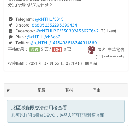
分別的優缺點又是什麼？
Telegram:
@
xNTHU
/3615
Discord:
868052352295399434
Facebook:
@
xNTHU2.0
/350302456677642
(23 likes)
Plurk:
@
xNTHU
/oh6qo3
Twitter:
@
x_NTHU
/1418493613344911360
審核結果：
5
票 /
0
票
匿名, 中華電信
通過
駁回
(111.***.***.***)
投稿時間：
2021 年 07 月 23 日 07:49 (61 個月前)
#
系級
暱稱
理由
此區域僅限交清使用者查看
您可以打開
#投稿DEMO
，免登入即可預覽投票介面