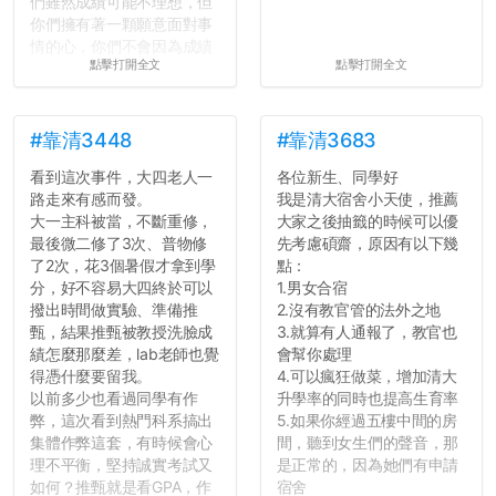
們雖然成績可能不理想，但
你們擁有著一顆願意面對事
情的心，你們不會因為成績
點擊打開全文
點擊打開全文
壓力而選擇逃避(作弊)，在
這一點上你們做的比那些作
弊的同學好太多了，雖然成
績無法體現你們的努力，但
#靠清3448
#靠清3683
往後你們正直的態度一定會
看到這次事件，大四老人一
各位新生、同學好
讓你們在社會上適應得更
路走來有感而發。
我是清大宿舍小天使，推薦
好。最後，那些作弊的同
大一主科被當，不斷重修，
大家之後抽籤的時候可以優
學，你們要瞭解到作弊對你
最後微二修了3次、普物修
先考慮碩齋，原因有以下幾
們而言是沒有任何好處的，
了2次，花3個暑假才拿到學
點：
大學是你們唯一可以勇敢認
分，好不容易大四終於可以
1.男女合宿
錯但不需要付出太大代價的
撥出時間做實驗、準備推
2.沒有教官管的法外之地
地方，你們在這時候如果不
甄，結果推甄被教授洗臉成
3.就算有人通報了，教官也
會學會...
績怎麼那麼差，lab老師也覺
會幫你處理
得憑什麼要留我。
4.可以瘋狂做菜，增加清大
以前多少也看過同學有作
升學率的同時也提高生育率
弊，這次看到熱門科系搞出
5.如果你經過五樓中間的房
集體作弊這套，有時候會心
間，聽到女生們的聲音，那
理不平衡，堅持誠實考試又
是正常的，因為她們有申請
如何？推甄就是看GPA，作
宿舍