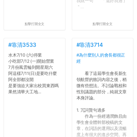
我就一句 ＂還好我過了
＂...
點擊打開全文
點擊打開全文
#靠清3533
#靠清3714
水木7/10 (六)停業
#為什麼別人的會長都很正
小吃部7/12 (一)開始營業
經
7月份風雲輪到開星期六
阿這樣7/11(日)是要吃什麼
看了這屆學生會長新生
阿全部都沒開
領航營的致詞內容之後，稍
是要強迫大家出校買東西嗎
微有些想法。不討論戰校和
果然清華大工地...
性別議題的部分，純就文章
本身評論。
1. 冗詞贅句過多
作為一份經過潤飾且由
學生會全體幹部校稿的文
章，在詞語的選用以及流暢
度上有很大的進步空間。再