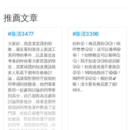
推薦文章
#靠清3477
#靠清3396
大家好，我是某堂課的助
欸幹😲！梅花鹿欸🧐🧐！嗚
教，最近看到靠清上面資工
呼😎😎😤😤！這可以養嗎🤪
系同學的事件，以及最近改
🤪！？欸蟑螂這可以養嗎🤔
考卷的時候看大家答題的情
🤔！我不知道🧐🧐你抓回家
況，其實就隱約知道應該很
😤😤！欸借過借過不要跑😲
多人私底下都有在偷偷討
😲😲！嗚嗚他跑掉了😱😱！
論，這讓我對那些守規矩的
嗚呼呼😤😤😤！喔好屌🍆
同學感到很難過，他們看著
喔！清大要有梅花鹿了餒!
那些一起參與討論的同學拿
666...
到高分，自己卻因為沒參與
討論而拿低分，或者是那些
很混的同學靠著作弊過了這
門課，但自己卻遵守規矩因
此被當。對於那些遵守規矩
的同學，我想跟你們說，你