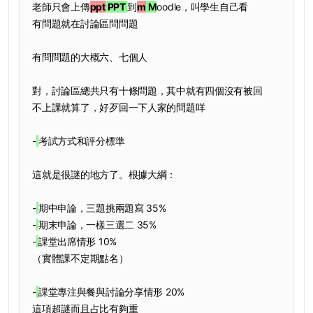
老師只會上傳
ppt
PPT
到
m
M
oodle，叫學生自己看
有問題就在討論區問問題
有問問題的大概六、七個人
對，討論區總共只有十條問題，其中就有四個沒有被回
不上課就算了，好歹回一下人家的問題咩
-
考試方式和評分標準
這就是很謎的地方了。根據大綱：
-
期中申論，三題挑兩題寫 35%
-
期末申論，一樣三選二 35%
-
課堂出席情形 10%
（實體課不定期點名）
-
課堂專注與餐與討論分享情形 20%
這項超謎而且占比有夠重