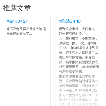
推薦文章
#靠清3427
#靠清3448
等不及會長再次長篇大論 毫
看到這次事件，大四老人一
無重點地硬拗了...
路走來有感而發。
大一主科被當，不斷重修，
最後微二修了3次、普物修
了2次，花3個暑假才拿到學
分，好不容易大四終於可以
撥出時間做實驗、準備推
甄，結果推甄被教授洗臉成
績怎麼那麼差，lab老師也覺
得憑什麼要留我。
以前多少也看過同學有作
弊，這次看到熱門科系搞出
集體作弊這套，有時候會心
理不平衡，堅持誠實考試又
如何？推甄就是看GPA，作
弊被當和誠實應考被當，都
是D、E...有人會選擇前者賭