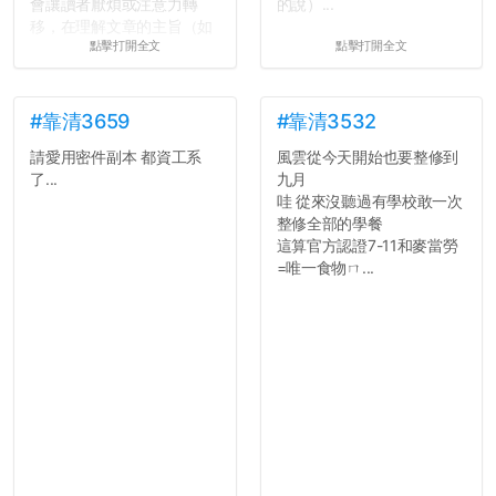
會讓讀者厭煩或注意力轉
的說）...
移，在理解文章的主旨（如
點擊打開全文
點擊打開全文
果有的話）前就失去興趣。
並不是說學生會發表的
文章需要和政府機關或公司
的聲明一樣正式，但至少在
#靠清3659
#靠清3532
用字上多加留意。有些語句
請愛用密件副本 都資工系
風雲從今天開始也要整修到
用說的可能會引人發笑或多
了...
九月
聽幾句，但寫成文字時只會
哇 從來沒聽過有學校敢一次
讓人感到疲乏。
整修全部的學餐
這算官方認證7-11和麥當勞
2. 文章主題不明
=唯一食物ㄇ...
在學生會臉書的貼文中
可以看到，全篇文章以連字
符分為九段，各段可總結
為：
自我介紹
個人經歷（進入大學
前）
個人經歷（大一至
大...