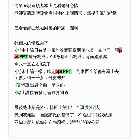
簡單來說這項基本上是看老師心情
老師實體課時說會看同學的上課情形，然後作筆記紀錄
但看看那些沒被回覆的問題，謎啊
我個人的情況如下
-
期中申論只有某一題的答案漏寫兩個小項，其他照上課
p
pt
PPT
寫好寫滿，A3
考卷正面寫滿，背面繼續寫
拿八十五左右
(忘了
-
期末申論一樣，確定
ppt
PPT
上的東西全部都有寫上去，
字數大概一千多，分數未知
-
實體課出席全勤，座位前排
-
線上課後有發討論區提問過
最後總成績是
A-，排班上第
12，全班共
47
人
低到我無語，自認該做的都做了，不過也可能我就爛
不知道歷年成績分布怎麼樣，這學期的沒公開