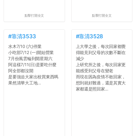
點擊打開全文
點擊打開全文
#靠清3533
#靠清3528
水木7/10 (六)停業
上大學之後，每次回家都覺
小吃部7/12 (一)開始營業
得能見到父母的次數不斷在
7月份風雲輪到開星期六
減少
阿這樣7/11(日)是要吃什麼
上研究所之後，每次回家更
阿全部都沒開
能感受到父母在變老
是要強迫大家出校買東西嗎
而現在因為疫情不敢回家，
果然清華大工地...
想到就好難過，還是其實大
家都還是照回家...