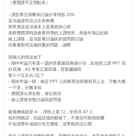
（實體課不定期點名）
- 課堂專注與餐與討論分享情形 20%
這項超謎而且占比有夠重
簡單來說這項基本上是看老師心情
老師實體課時說會看同學的上課情形，然後作筆記紀錄
線上課後，這項是看討論區的提問跟討論
但看看那些沒被回覆的問題，謎啊
我個人的情況如下
- 期中申論只有某一題的答案漏寫兩個小項，其他照上課 PPT 寫
好寫滿，A3 考卷正面寫滿，背面繼續寫
拿八十五左右 (忘了
- 期末申論一樣，確定 PPT 上的東西全部都有寫上去，字數大概
一千多，分數未知
- 實體課出席全勤，座位前排
- 線上課後有發討論區提問過
最後總成績是 A-，排班上第 12，全班共 47 人
低到我無語，自認該做的都做了，不過也可能我就爛
不知道歷年成績分布怎麼樣，這學期的沒公開
至於上課能不能學到東西，我覺得內容偏少，尤其後來老師不上