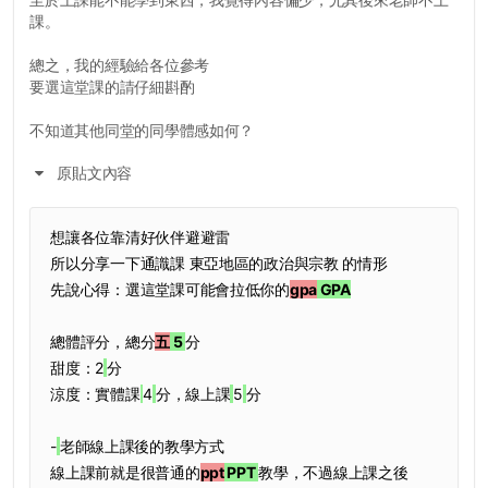
課。
總之，我的經驗給各位參考
要選這堂課的請仔細斟酌
不知道其他同堂的同學體感如何？
原貼文內容
想讓各位靠清好伙伴避避雷
所以分享一下通識課 東亞地區的政治與宗教 的情形
先說心得：選這堂課可能會拉低你的
gpa
GPA
總體評分，總分
五
5
分
甜度：2
分
涼度：實體課
4
分，線上課
5
分
-
老師線上課後的教學方式
線上課前就是很普通的
ppt
PPT
教學，不過線上課之後