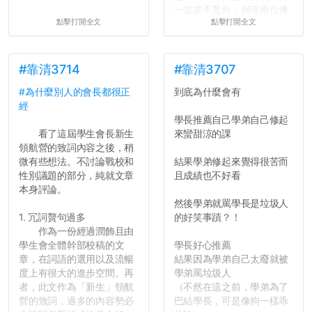
一波並不意外，何況兩位佛
點擊打開全文
點擊打開全文
心教授看起來要輕輕放下
了，之後履歷不會留下汙
點...，希望這次事件不要助
長作弊的風氣。
#靠清3714
#靠清3707
#為什麼別人的會長都很正
到底為什麼會有
反正老人我明天就要搬離新
經
竹，之後如何發展與我無
學長推薦自己學弟自己修起
關，就當最後一天發個牢騷
看了這屆學生會長新生
來蠻甜涼的課
吧XD，祝學弟妹們修課順利
領航營的致詞內容之後，稍
~~...
微有些想法。不討論戰校和
結果學弟修起來覺得很苦而
性別議題的部分，純就文章
且成績也不好看
本身評論。
然後學弟就罵學長是垃圾人
1. 冗詞贅句過多
的好笑事蹟？！
作為一份經過潤飾且由
學生會全體幹部校稿的文
學長好心推薦
章，在詞語的選用以及流暢
結果因為學弟自己太廢就被
度上有很大的進步空間。再
學弟罵垃圾人
者，此文作為「新生」領航
（不然在這之前，學弟為了
營的致詞，過多的內容勢必
巴結學長，可是像狗一樣乖