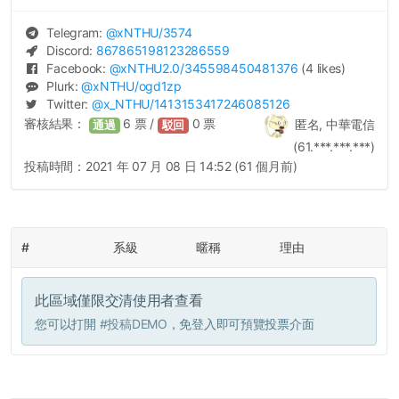
Telegram:
@
xNTHU
/3574
Discord:
867865198123286559
Facebook:
@
xNTHU2.0
/345598450481376
(4 likes)
Plurk:
@
xNTHU
/ogd1zp
Twitter:
@
x_NTHU
/1413153417246085126
審核結果：
6
票 /
0
票
匿名, 中華電信
通過
駁回
(61.***.***.***)
投稿時間：
2021 年 07 月 08 日 14:52 (61 個月前)
#
系級
暱稱
理由
此區域僅限交清使用者查看
您可以打開
#投稿DEMO
，免登入即可預覽投票介面