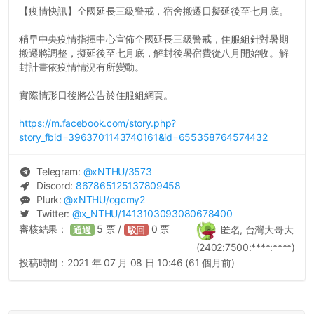
【疫情快訊】全國延長三級警戒，宿舍搬遷日擬延後至七月底。
稍早中央疫情指揮中心宣佈全國延長三級警戒，住服組針對暑期
搬遷將調整，擬延後至七月底，解封後暑宿費從八月開始收。解
封計畫依疫情情況有所變動。
實際情形日後將公告於住服組網頁。
https://m.facebook.com/story.php?
story_fbid=3963701143740161&id=655358764574432
Telegram:
@
xNTHU
/3573
Discord:
867865125137809458
Plurk:
@
xNTHU
/ogcmy2
Twitter:
@
x_NTHU
/1413103093080678400
審核結果：
5
票 /
0
票
匿名, 台灣大哥大
通過
駁回
(2402:7500:****:****)
投稿時間：
2021 年 07 月 08 日 10:46 (61 個月前)