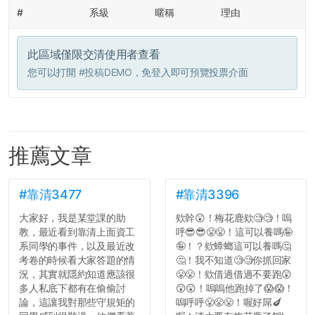
#
系級
暱稱
理由
此區域僅限交清使用者查看
您可以打開
#投稿DEMO
，免登入即可預覽投票介面
推薦文章
#靠清3477
#靠清3396
大家好，我是某堂課的助
欸幹😲！梅花鹿欸🧐🧐！嗚
教，最近看到靠清上面資工
呼😎😎😤😤！這可以養嗎🤪
系同學的事件，以及最近改
🤪！？欸蟑螂這可以養嗎🤔
考卷的時候看大家答題的情
🤔！我不知道🧐🧐你抓回家
況，其實就隱約知道應該很
😤😤！欸借過借過不要跑😲
多人私底下都有在偷偷討
😲😲！嗚嗚他跑掉了😱😱！
論，這讓我對那些守規矩的
嗚呼呼😤😤😤！喔好屌🍆