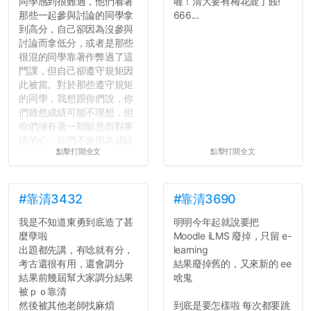
同學感到很難過，他們看著
喔！清大要有梅花鹿了餒!
那些一起參與討論的同學拿
666...
到高分，自己卻因為沒參與
討論而拿低分，或者是那些
很混的同學靠著作弊過了這
門課，但自己卻遵守規矩因
此被當。對於那些遵守規矩
的同學，我想跟你們說，你
們雖然成績可能不理想，但
你們擁有著一顆願意面對事
情的心，你們不會因為成績
點擊打開全文
點擊打開全文
壓力而選擇逃避(作弊)，在
這一點上你們做的比那些作
弊的同學好太多了，雖然成
績無法體現你們的努力，但
#靠清3432
#靠清3690
往後你們正直的態度一定會
我是不知道東勇到底造了甚
明明今年起就說要把
讓你們在社會上適應得更
麼孽啦
Moodle iLMS 廢掉，只留 e-
好。最後，那些作弊的同
出題都先講，有唸就有分，
learning
學，你們要瞭解到作弊對你
考古還很有用，還會調分
結果廢掉舊的，又來新的 ee
們而言是沒有任何好處的，
結果前幾屆幫大家調分結果
啥鬼
大學是你們唯一可以勇敢認
被ｐｏ靠清
錯但不需要付出太大代價的
然後被其他老師找麻煩
到底是要怎樣啦 每次都要跳
地方，你們在這時候如果不