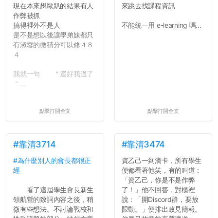
現在本來想歐趴的結果有人
來跳去找課程資訊
會學會...
作弊被抓
搞得裡外不是人
不能統一用 e-learning 嗎...
是不是想以後讓學弟妹都只
有淑蓉的微積分可以修４８
４
我就一句 ＂還好我過了
＂...
點擊打開全文
點擊打開全文
#靠清3714
#靠清3474
#為什麼別人的會長都很正
資乙己一到滴卡，所有學生
經
便都看著他笑，有的叫道：
「資乙己，你是不是作弊
看了這屆學生會長新生
了！」他不回答，對櫃裡
領航營的致詞內容之後，稍
說：「開Discord群，要放
微有些想法。不討論戰校和
限動。」便排出政見簡報。