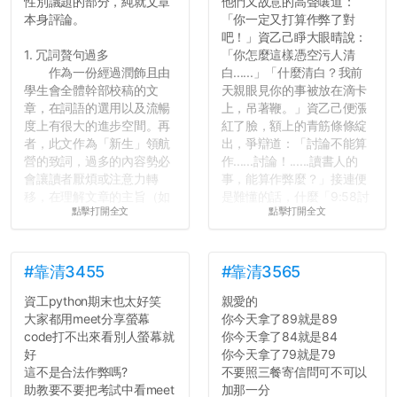
性別議題的部分，純就文章
他們又故意的高聲嚷道：
本身評論。
「你一定又打算作弊了對
吧！」資乙己睜大眼晴說：
1. 冗詞贅句過多
「你怎麼這樣憑空污人清
作為一份經過潤飾且由
白......」「什麼清白？我前
學生會全體幹部校稿的文
天親眼見你的事被放在滴卡
章，在詞語的選用以及流暢
上，吊著鞭。」資乙己便漲
度上有很大的進步空間。再
紅了臉，額上的青筋條條綻
者，此文作為「新生」領航
出，爭辯道：「討論不能算
營的致詞，過多的內容勢必
作......討論！......讀書人的
會讓讀者厭煩或注意力轉
事，能算作弊麼？」接連便
移，在理解文章的主旨（如
是難懂的話，什麼「9:58討
點擊打開全文
點擊打開全文
果有的話）前就失去興趣。
論考題難度」，什麼「名譽
並不是說學生會發表的
傷害」之類，引得眾人都哄
文章需要和政府機關或公司
笑起來：校內外充滿了快活
的聲明一樣正式，但至少在
的空氣。...
#靠清3455
#靠清3565
用字上多加留意。有些語句
資工python期末也太好笑
親愛的
用說的可能會引人發笑或多
大家都用meet分享螢幕
你今天拿了89就是89
聽幾句，但寫成文字時只會
code打不出來看別人螢幕就
你今天拿了84就是84
讓人感到疲乏。
好
你今天拿了79就是79
這不是合法作弊嗎?
不要照三餐寄信問可不可以
2. 文章主題不明
助教要不要把考試中看meet
加那一分
在學生會臉書的貼文中