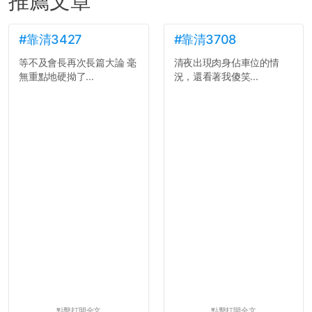
推薦文章
#靠清3427
#靠清3708
等不及會長再次長篇大論 毫
清夜出現肉身佔車位的情
無重點地硬拗了...
況，還看著我傻笑...
點擊打開全文
點擊打開全文