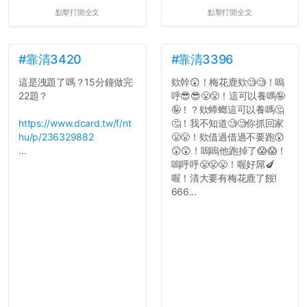
點擊打開全文
點擊打開全文
#靠清3420
#靠清3396
這是洩題了嗎？15分鐘做完
欸幹😲！梅花鹿欸🧐🧐！嗚
22題？
呼😎😎😤😤！這可以養嗎🤪
🤪！？欸蟑螂這可以養嗎🤔
https://www.dcard.tw/f/nt
🤔！我不知道🧐🧐你抓回家
hu/p/236329882
😤😤！欸借過借過不要跑😲
...
😲😲！嗚嗚他跑掉了😱😱！
嗚呼呼😤😤😤！喔好屌🍆
喔！清大要有梅花鹿了餒!
666...