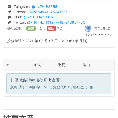
Telegram:
@
xNTHU
/3565
Discord:
867864541245341726
Plurk:
@
xNTHU
/ogas1n
Twitter:
@
x_NTHU
/1412777187816607750
審核結果：
6
票 /
0
票
匿名, 凱擘
通過
駁回
(123.***.***.***)
投稿時間：
2021 年 07 月 07 日 13:19 (61 個月前)
#
系級
暱稱
理由
此區域僅限交清使用者查看
您可以打開
#投稿DEMO
，免登入即可預覽投票介面