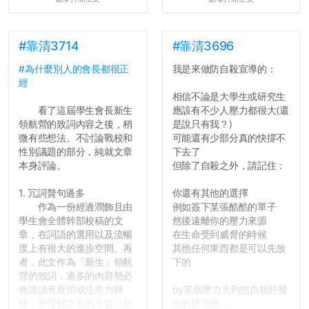
#靠清3714
#靠清3696
#為什麼別人的會長都很正
我是來做防自殺宣導的：
經
相信不論是大學生或研究生
看了這屆學生會長新生
應該有不少人壓力都很大(還
領航營的致詞內容之後，稍
是說只有我？)
微有些想法。不討論戰校和
可能還有少部分真的快撐不
性別議題的部分，純就文章
下去了
本身評論。
但除了自殺之外，請記住：
1. 冗詞贅句過多
你還有其他的選擇
作為一份經過潤飾且由
例如簽下某張酷酷的單子
學生會全體幹部校稿的文
然後遠離你的壓力來源
章，在詞語的選用以及流暢
在生命受到威脅的時候
度上有很大的進步空間。再
其他任何東西都是可以先放
者，此文作為「新生」領航
下的
營的致詞，過多的內容勢必
會讓讀者厭煩或注意力轉
by某個壓力大到想自殺好幾
移，在理解文章的主旨（如
次的研究僧...