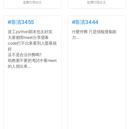
點擊打開全文
點擊打開全文
果有的話）前就失去興趣。
並不是說學生會發表的
文章需要和政府機關或公司
的聲明一樣正式，但至少在
#靠清3455
#靠清3444
用字上多加留意。有些語句
資工python期末也太好笑
什麼作弊 只是情報搜集能
用說的可能會引人發笑或多
大家都用meet分享螢幕
力...
聽幾句，但寫成文字時只會
code打不出來看別人螢幕就
讓人感到疲乏。
好
這不是合法作弊嗎?
2. 文章主題不明
助教要不要把考試中看meet
在學生會臉書的貼文中
的人抓出來...
可以看到，全篇文章以連字
符分為九段，各段可總結
為：
自我介紹
個人經歷（進入大學
前）
個人經歷（大一至
大...