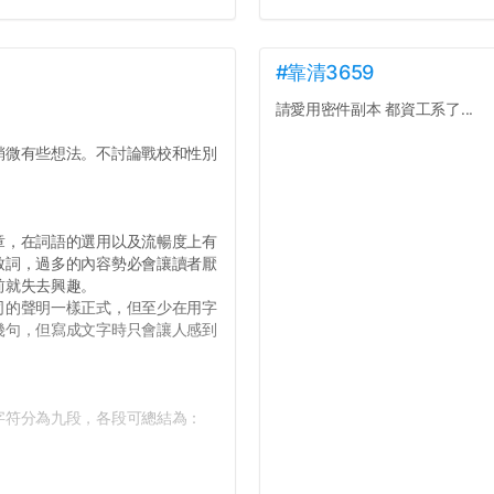
#靠清3659
請愛用密件副本 都資工系了...
微有些想法。不討論戰校和性別
，在詞語的選用以及流暢度上有
致詞，過多的內容勢必會讓讀者厭
前就失去興趣。
的聲明一樣正式，但至少在用字
幾句，但寫成文字時只會讓人感到
符分為九段，各段可總結為：