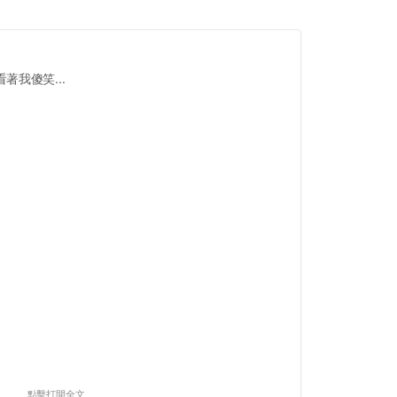
我傻笑...
點擊打開全文