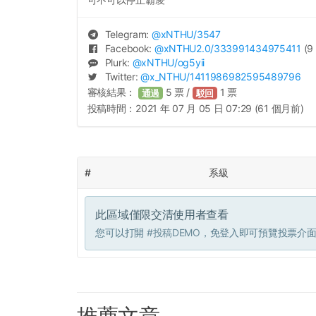
Telegram:
@
xNTHU
/3547
Facebook:
@
xNTHU2.0
/333991434975411
(9 
Plurk:
@
xNTHU
/og5yii
Twitter:
@
x_NTHU
/1411986982595489796
審核結果：
5
票 /
1
票
通過
駁回
投稿時間：
2021 年 07 月 05 日 07:29 (61 個月前)
#
系級
此區域僅限交清使用者查看
您可以打開
#投稿DEMO
，免登入即可預覽投票介
推薦文章