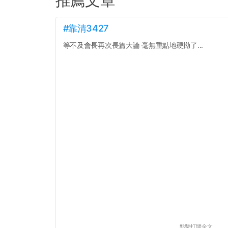
#靠清3427
等不及會長再次長篇大論 毫無重點地硬拗了...
點擊打開全文