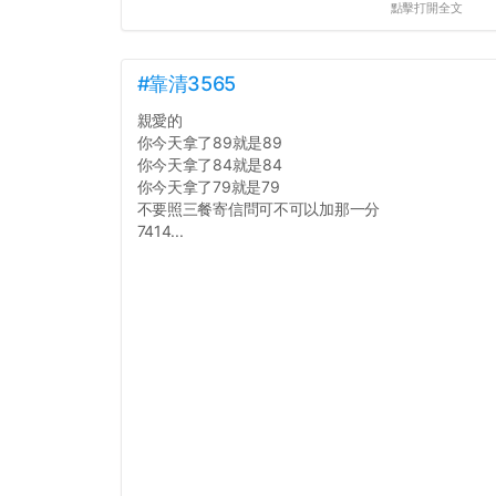
點擊打開全文
#靠清3565
親愛的
你今天拿了89就是89
你今天拿了84就是84
你今天拿了79就是79
不要照三餐寄信問可不可以加那一分
7414...