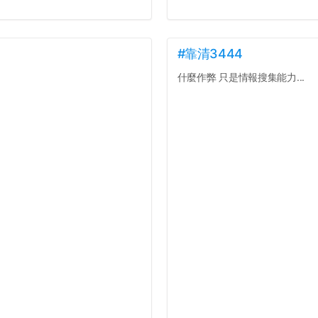
#靠清3444
什麼作弊 只是情報搜集能力...