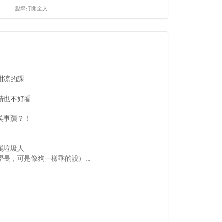
點擊打開全文
甜涼的課
績也不好看
笑事蹟？！
罵垃圾人
長，可是像狗一樣乖的說）...