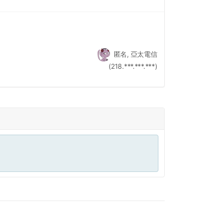
匿名, 亞太電信
(218.***.***.***)