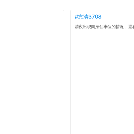
#靠清3708
清夜出現肉身佔車位的情況，還看著