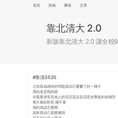
首頁
投稿
審核
文章
靠北清大 2.0
新版靠北清大 2.0 讓
#靠清3535
之前因為感情的問題讓自己憂鬱了好一陣子
我知道是我的錯
但還要承受其他人的流言蜚語及惡意攻擊真的很痛苦
整天都好想死 睡不著
我到底該怎麼辦
原來我自己那麼脆弱
可不可以停止霸凌