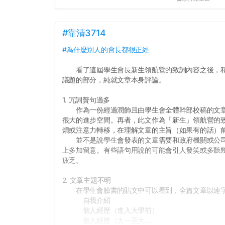
#靠清3714
#為什麼別人的會長都很正經
看了這屆學生會長新生領航營的致詞內容之後，稍
議題的部分，純就文章本身評論。
1. 冗詞贅句過多
作為一份經過潤飾且由學生會全體幹部校稿的文章
很大的進步空間。再者，此文作為「新生」領航營的
煩或注意力轉移，在理解文章的主旨（如果有的話）
並不是說學生會發表的文章需要和政府機關或公司
上多加留意。有些語句用說的可能會引人發笑或多聽
疲乏。
2. 文章主題不明
在學生會臉書的貼文中可以看到，全篇文章以連字
自我介紹
個人經歷（進入大學前）
個人經歷（大一至大...