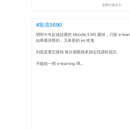
點擊打開全文
#靠清3690
明明今年起就說要把 Moodle iLMS 廢掉，只留 e-learn
結果廢掉舊的，又來新的 ee 啥鬼
到底是要怎樣啦 每次都要跳來跳去找課程資訊
不能統一用 e-learning 嗎...