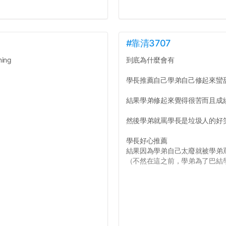
#靠清3707
ing
到底為什麼會有
學長推薦自己學弟自己修起來蠻
結果學弟修起來覺得很苦而且成
然後學弟就罵學長是垃圾人的好
學長好心推薦
結果因為學弟自己太廢就被學弟
（不然在這之前，學弟為了巴結學