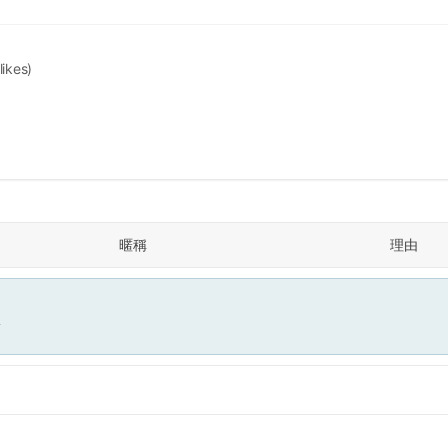
likes)
暱稱
理由
面