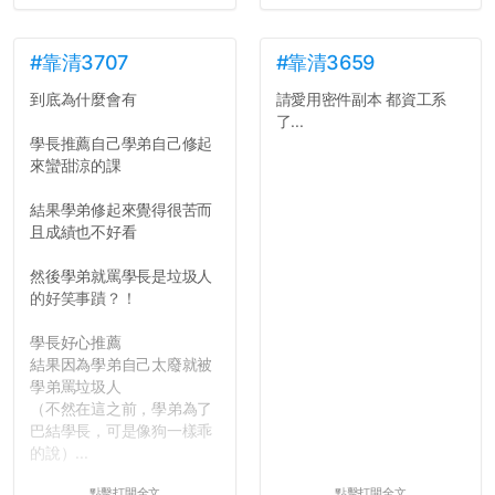
並不是說學生會發表的
文章需要和政府機關或公司
的聲明一樣正式，但至少在
#靠清3707
#靠清3659
用字上多加留意。有些語句
到底為什麼會有
請愛用密件副本 都資工系
用說的可能會引人發笑或多
了...
聽幾句，但寫成文字時只會
學長推薦自己學弟自己修起
讓人感到疲乏。
來蠻甜涼的課
2. 文章主題不明
結果學弟修起來覺得很苦而
在學生會臉書的貼文中
且成績也不好看
可以看到，全篇文章以連字
符分為九段，各段可總結
然後學弟就罵學長是垃圾人
為：
的好笑事蹟？！
自我介紹
個人經歷（進入大學
學長好心推薦
前）
結果因為學弟自己太廢就被
個人經歷（大一至
學弟罵垃圾人
大...
（不然在這之前，學弟為了
巴結學長，可是像狗一樣乖
的說）...
點擊打開全文
點擊打開全文