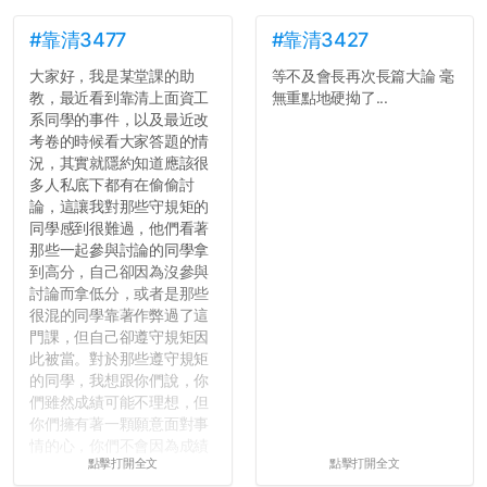
#靠清3477
#靠清3427
大家好，我是某堂課的助
等不及會長再次長篇大論 毫
教，最近看到靠清上面資工
無重點地硬拗了...
系同學的事件，以及最近改
考卷的時候看大家答題的情
況，其實就隱約知道應該很
多人私底下都有在偷偷討
論，這讓我對那些守規矩的
同學感到很難過，他們看著
那些一起參與討論的同學拿
到高分，自己卻因為沒參與
討論而拿低分，或者是那些
很混的同學靠著作弊過了這
門課，但自己卻遵守規矩因
此被當。對於那些遵守規矩
的同學，我想跟你們說，你
們雖然成績可能不理想，但
你們擁有著一顆願意面對事
情的心，你們不會因為成績
點擊打開全文
點擊打開全文
壓力而選擇逃避(作弊)，在