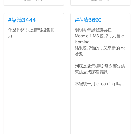
#靠清3444
#靠清3690
什麼作弊 只是情報搜集能
明明今年起就說要把
力...
Moodle iLMS 廢掉，只留 e-
learning
結果廢掉舊的，又來新的 ee
啥鬼
到底是要怎樣啦 每次都要跳
來跳去找課程資訊
不能統一用 e-learning 嗎...