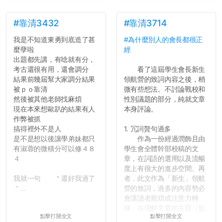
這一點上你們做的比那些作
弊的同學好太多了，雖然成
績無法體現你們的努力，但
#靠清3432
#靠清3714
往後你們正直的態度一定會
我是不知道東勇到底造了甚
#為什麼別人的會長都很正
讓你們在社會上適應得更
麼孽啦
經
好。最後，那些作弊的同
出題都先講，有唸就有分，
學，你們要瞭解到作弊對你
考古還很有用，還會調分
看了這屆學生會長新生
們而言是沒有任何好處的，
結果前幾屆幫大家調分結果
領航營的致詞內容之後，稍
大學是你們唯一可以勇敢認
被ｐｏ靠清
微有些想法。不討論戰校和
錯但不需要付出太大代價的
然後被其他老師找麻煩
性別議題的部分，純就文章
地方，你們在這時候如果不
現在本來想歐趴的結果有人
本身評論。
會學會...
作弊被抓
搞得裡外不是人
1. 冗詞贅句過多
是不是想以後讓學弟妹都只
作為一份經過潤飾且由
有淑蓉的微積分可以修４８
學生會全體幹部校稿的文
４
章，在詞語的選用以及流暢
度上有很大的進步空間。再
我就一句 ＂還好我過了
者，此文作為「新生」領航
＂...
營的致詞，過多的內容勢必
會讓讀者厭煩或注意力轉
移，在理解文章的主旨（如
點擊打開全文
點擊打開全文
果有的話）前就失去興趣。