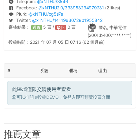
Telegram:
@
xNTHU
/3546
Facebook:
@
xNTHU2.0
/333953234979231
(2 likes)
Plurk:
@
xNTHU
/og5s7e
Twitter:
@
x_NTHU
/1411963072801955842
審核結果：
5
票 /
0
票
匿名, 中華電信
通過
駁回
(2001:b400:****:****)
投稿時間：
2021 年 07 月 05 日 07:16 (62 個月前)
#
系級
暱稱
理由
此區域僅限交清使用者查看
您可以打開
#投稿DEMO
，免登入即可預覽投票介面
推薦文章