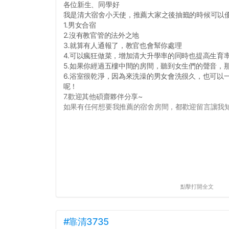
各位新生、同學好
我是清大宿舍小天使，推薦大家之後抽籤的時候可以
1.男女合宿
2.沒有教官管的法外之地
3.就算有人通報了，教官也會幫你處理
4.可以瘋狂做菜，增加清大升學率的同時也提高生育
5.如果你經過五樓中間的房間，聽到女生們的聲音，
6.浴室很乾淨，因為來洗澡的男女會洗很久，也可以
呢！
7.歡迎其他碩齋夥伴分享~
如果有任何想要我推薦的宿舍房間，都歡迎留言讓我知道
點擊打開全文
#靠清3735