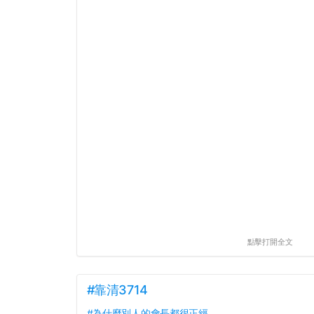
點擊打開全文
#靠清3714
#為什麼別人的會長都很正經