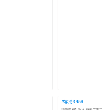
#靠清3659
請愛用密件副本 都資工系了...