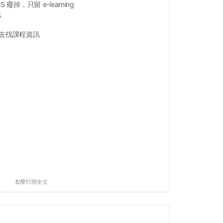
 廢掉，只留 e-learning
鬼
跳去找課程資訊
點擊打開全文