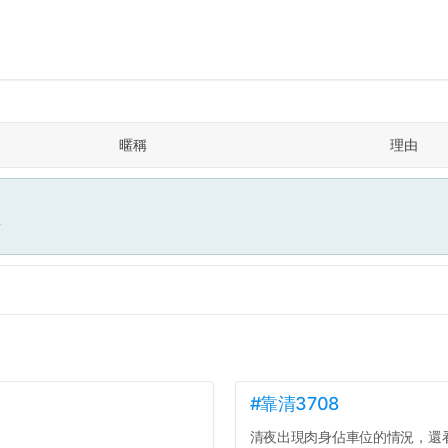
暱稱
理由
面
#靠清3708
清夜出現肉身佔車位的情況，還看著