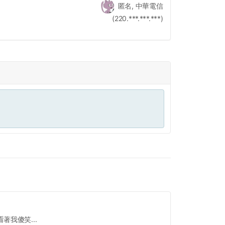
匿名, 中華電信
(220.***.***.***)
我傻笑...