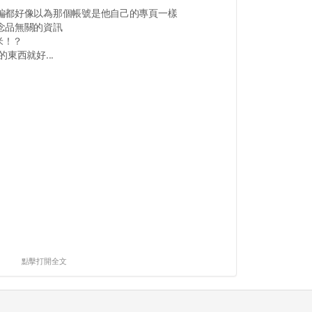
編都好像以為那個帳號是他自己的專頁一樣
念品無關的資訊
米！？
東西就好...
點擊打開全文