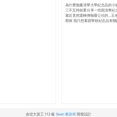
為什麼臉書清華大學紀念品的小
三不五時就要分享一些跟清華紀
最近竟然還轉傳報廢公社的...玉
那個 我只想看跟學校紀念品有關的
由交大資工 112 級
Sean 韋詠祥
開發設計