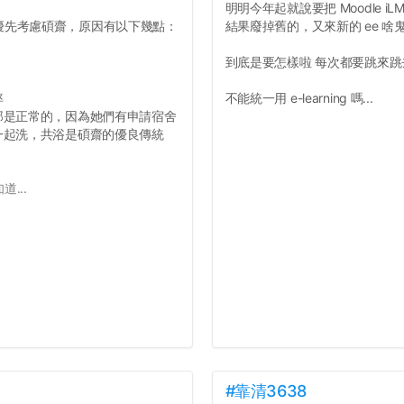
明明今年起就說要把 Moodle iLMS
優先考慮碩齋，原因有以下幾點：
結果廢掉舊的，又來新的 ee 啥
到底是要怎樣啦 每次都要跳來
率
不能統一用 e-learning 嗎...
那是正常的，因為她們有申請宿舍
一起洗，共浴是碩齋的優良傳統
...
#靠清3638