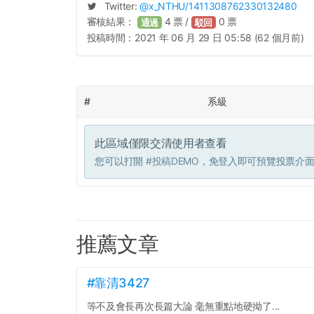
Twitter:
@
x_NTHU
/1411308762330132480
審核結果：
4
票 /
0
票
通過
駁回
投稿時間：
2021 年 06 月 29 日 05:58 (62 個月前)
#
系級
此區域僅限交清使用者查看
您可以打開
#投稿DEMO
，免登入即可預覽投票介
推薦文章
#靠清3427
等不及會長再次長篇大論 毫無重點地硬拗了...