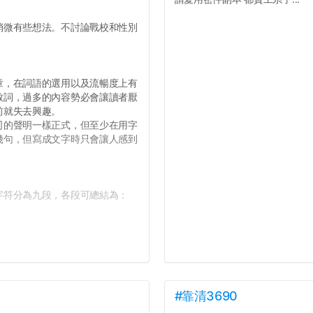
微有些想法。不討論戰校和性別
，在詞語的選用以及流暢度上有
致詞，過多的內容勢必會讓讀者厭
前就失去興趣。
的聲明一樣正式，但至少在用字
幾句，但寫成文字時只會讓人感到
符分為九段，各段可總結為：
#靠清3690