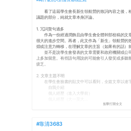
看了這屆學生會長新生領航營的致詞內容之後，稍
議題的部分，純就文章本身評論。
1. 冗詞贅句過多
作為一份經過潤飾且由學生會全體幹部校稿的文章
很大的進步空間。再者，此文作為「新生」領航營的
煩或注意力轉移，在理解文章的主旨（如果有的話）
並不是說學生會發表的文章需要和政府機關或公司
上多加留意。有些語句用說的可能會引人發笑或多聽
疲乏。
2. 文章主題不明
在學生會臉書的貼文中可以看到，全篇文章以連字
自我介紹
個人經歷（進入大學前）
個人經歷（大一至大...
點擊打開全文
#靠清3683