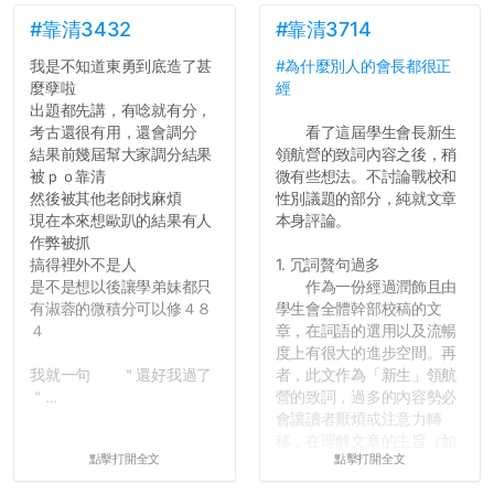
弊的同學好太多了，雖然成
績無法體現你們的努力，但
#靠清3432
#靠清3714
往後你們正直的態度一定會
我是不知道東勇到底造了甚
#為什麼別人的會長都很正
讓你們在社會上適應得更
麼孽啦
經
好。最後，那些作弊的同
出題都先講，有唸就有分，
學，你們要瞭解到作弊對你
考古還很有用，還會調分
看了這屆學生會長新生
們而言是沒有任何好處的，
結果前幾屆幫大家調分結果
領航營的致詞內容之後，稍
大學是你們唯一可以勇敢認
被ｐｏ靠清
微有些想法。不討論戰校和
錯但不需要付出太大代價的
然後被其他老師找麻煩
性別議題的部分，純就文章
地方，你們在這時候如果不
現在本來想歐趴的結果有人
本身評論。
會學會...
作弊被抓
搞得裡外不是人
1. 冗詞贅句過多
是不是想以後讓學弟妹都只
作為一份經過潤飾且由
有淑蓉的微積分可以修４８
學生會全體幹部校稿的文
４
章，在詞語的選用以及流暢
度上有很大的進步空間。再
我就一句 ＂還好我過了
者，此文作為「新生」領航
＂...
營的致詞，過多的內容勢必
會讓讀者厭煩或注意力轉
移，在理解文章的主旨（如
點擊打開全文
點擊打開全文
果有的話）前就失去興趣。
並不是說學生會發表的