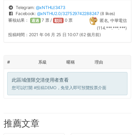
Telegram:
@
xNTHU
/3473
Facebook:
@
xNTHU2.0
/327529742288247
(8 likes)
審核結果：
7
票 /
0
票
匿名, 中華電信
通過
駁回
(114.***.***.***)
投稿時間：
2021 年 06 月 25 日 10:07 (62 個月前)
#
系級
暱稱
理由
此區域僅限交清使用者查看
您可以打開
#投稿DEMO
，免登入即可預覽投票介面
推薦文章