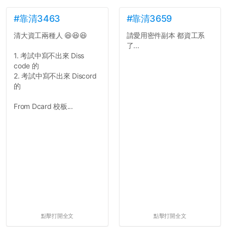
文章需要和政府機關或公司
的聲明一樣正式，但至少在
#靠清3463
#靠清3659
用字上多加留意。有些語句
清大資工兩種人 😆😆😆
請愛用密件副本 都資工系
用說的可能會引人發笑或多
了...
聽幾句，但寫成文字時只會
1. 考試中寫不出來 Diss
讓人感到疲乏。
code 的
2. 考試中寫不出來 Discord
2. 文章主題不明
的
在學生會臉書的貼文中
可以看到，全篇文章以連字
From Dcard 校板...
符分為九段，各段可總結
為：
自我介紹
個人經歷（進入大學
前）
個人經歷（大一至
大...
點擊打開全文
點擊打開全文