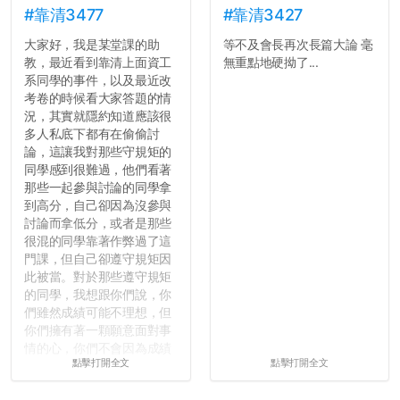
#靠清3477
#靠清3427
大家好，我是某堂課的助
等不及會長再次長篇大論 毫
教，最近看到靠清上面資工
無重點地硬拗了...
系同學的事件，以及最近改
考卷的時候看大家答題的情
況，其實就隱約知道應該很
多人私底下都有在偷偷討
論，這讓我對那些守規矩的
同學感到很難過，他們看著
那些一起參與討論的同學拿
到高分，自己卻因為沒參與
討論而拿低分，或者是那些
很混的同學靠著作弊過了這
門課，但自己卻遵守規矩因
此被當。對於那些遵守規矩
的同學，我想跟你們說，你
們雖然成績可能不理想，但
你們擁有著一顆願意面對事
情的心，你們不會因為成績
點擊打開全文
點擊打開全文
壓力而選擇逃避(作弊)，在
這一點上你們做的比那些作