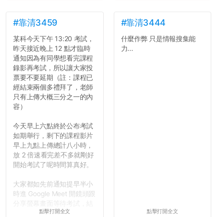
#靠清3459
#靠清3444
某科今天下午 13:20 考試，
什麼作弊 只是情報搜集能
昨天接近晚上 12 點才臨時
力...
通知因為有同學想看完課程
錄影再考試，所以讓大家投
票要不要延期（註：課程已
經結束兩個多禮拜了，老師
只有上傳大概三分之一的內
容）
今天早上六點終於公布考試
如期舉行，剩下的課程影片
早上九點上傳總計八小時，
放 2 倍速看完差不多就剛好
開始考試了呢時間算真好。
大家都如先前通知提早半小
時進 Google Meet 開鏡頭跟
分享螢幕畫面等待考試，結
點擊打開全文
點擊打開全文
果就是無止盡的等待，等到