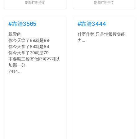
點擊打開全文
點擊打開全文
果有的話）前就失去興趣。
並不是說學生會發表的
文章需要和政府機關或公司
的聲明一樣正式，但至少在
#靠清3565
#靠清3444
用字上多加留意。有些語句
親愛的
什麼作弊 只是情報搜集能
用說的可能會引人發笑或多
你今天拿了89就是89
力...
聽幾句，但寫成文字時只會
你今天拿了84就是84
讓人感到疲乏。
你今天拿了79就是79
不要照三餐寄信問可不可以
2. 文章主題不明
加那一分
在學生會臉書的貼文中
7414...
可以看到，全篇文章以連字
符分為九段，各段可總結
為：
自我介紹
個人經歷（進入大學
前）
個人經歷（大一至
大...