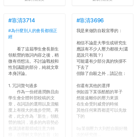
#靠清3714
#靠清3696
#為什麼別人的會長都很正
我是來做防自殺宣導的：
經
相信不論是大學生或研究生
看了這屆學生會長新生
應該有不少人壓力都很大(還
領航營的致詞內容之後，稍
是說只有我？)
微有些想法。不討論戰校和
可能還有少部分真的快撐不
性別議題的部分，純就文章
下去了
本身評論。
但除了自殺之外，請記住：
1. 冗詞贅句過多
你還有其他的選擇
作為一份經過潤飾且由
例如簽下某張酷酷的單子
學生會全體幹部校稿的文
然後遠離你的壓力來源
章，在詞語的選用以及流暢
在生命受到威脅的時候
度上有很大的進步空間。再
其他任何東西都是可以先放
者，此文作為「新生」領航
下的
營的致詞，過多的內容勢必
會讓讀者厭煩或注意力轉
by某個壓力大到想自殺好幾
移，在理解文章的主旨（如
次的研究僧...