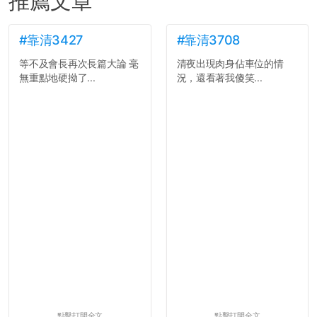
推薦文章
#靠清3427
#靠清3708
等不及會長再次長篇大論 毫
清夜出現肉身佔車位的情
無重點地硬拗了...
況，還看著我傻笑...
點擊打開全文
點擊打開全文