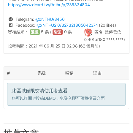
https://www.dcard.tw/f/nthu/p/236334804
Telegram:
@
xNTHU
/3456
Facebook:
@
xNTHU2.0
/327321805642374
(20 likes)
審核結果：
5
票 /
0
票
匿名, 遠傳電信
通過
駁回
(2401:e180:****:****)
投稿時間：
2021 年 06 月 25 日 02:08 (62 個月前)
#
系級
暱稱
理由
此區域僅限交清使用者查看
您可以打開
#投稿DEMO
，免登入即可預覽投票介面