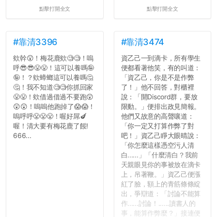
點擊打開全文
點擊打開全文
#靠清3396
#靠清3474
欸幹😲！梅花鹿欸🧐🧐！嗚
資乙己一到滴卡，所有學生
呼😎😎😤😤！這可以養嗎🤪
便都看著他笑，有的叫道：
🤪！？欸蟑螂這可以養嗎🤔
「資乙己，你是不是作弊
🤔！我不知道🧐🧐你抓回家
了！」他不回答，對櫃裡
😤😤！欸借過借過不要跑😲
說：「開Discord群，要放
😲😲！嗚嗚他跑掉了😱😱！
限動。」便排出政見簡報。
嗚呼呼😤😤😤！喔好屌🍆
他們又故意的高聲嚷道：
喔！清大要有梅花鹿了餒!
「你一定又打算作弊了對
666...
吧！」資乙己睜大眼晴說：
「你怎麼這樣憑空污人清
白......」「什麼清白？我前
天親眼見你的事被放在滴卡
上，吊著鞭。」資乙己便漲
紅了臉，額上的青筋條條綻
出，爭辯道：「討論不能算
作......討論！......讀書人的
事，能算作弊麼？」接連便