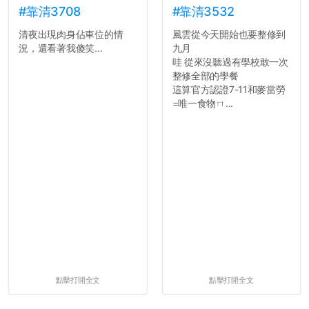
的聲明一樣正式，但至少在
舍房間，都歡迎留言讓我知
#靠清3708
#靠清3532
用字上多加留意。有些語句
道...
清夜出現肉身佔車位的情
風雲從今天開始也要整修到
用說的可能會引人發笑或多
況，還看著我傻笑...
九月
聽幾句，但寫成文字時只會
哇 從來沒聽過有學校敢一次
讓人感到疲乏。
整修全部的學餐
這算官方認證7-11和麥當勞
2. 文章主題不明
=唯一食物ㄇ...
在學生會臉書的貼文中
可以看到，全篇文章以連字
符分為九段，各段可總結
為：
自我介紹
個人經歷（進入大學
前）
個人經歷（大一至
大...
點擊打開全文
點擊打開全文