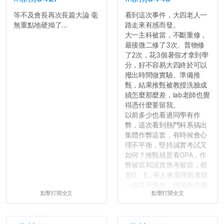
等不及會長再次長篇大論 毫
看到這次事件，大四老人一
無重點地硬拗了...
路走來有感而發。
大一主科被當，不斷重修，
最後微二修了3次、普物修
了2次，花3個暑假才拿到學
分，好不容易大四終於可以
撥出時間做實驗、準備推
甄，結果推甄被教授洗臉成
績怎麼那麼差，lab老師也覺
得憑什麼要留我。
以前多少也看過同學有作
弊，這次看到熱門科系搞出
集體作弊這套，有時候會心
理不平衡，堅持誠實考試又
如何？推甄就是看GPA，作
弊被當和誠實應考被當，都
是D、E...有人會選擇前者賭
一波並不意外，何況兩位佛
點擊打開全文
點擊打開全文
心教授看起來要輕輕放下
了，之後履歷不會留下汙
點...，希望這次事件不要助