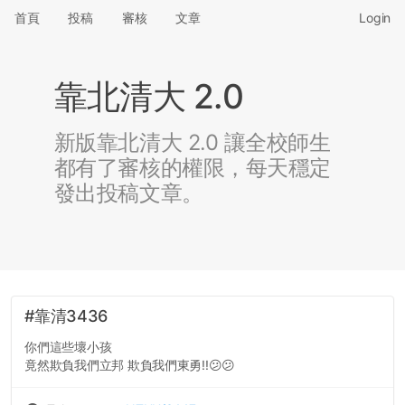
首頁
投稿
審核
文章
Login
靠北清大 2.0
新版靠北清大 2.0 讓全校師生
都有了審核的權限，每天穩定
發出投稿文章。
#靠清3436
你們這些壞小孩
竟然欺負我們立邦 欺負我們東勇!!😕😕