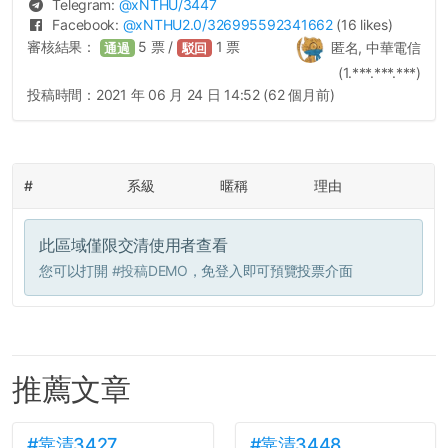
Telegram:
@
xNTHU
/3447
Facebook:
@
xNTHU2.0
/326995592341662
(16 likes)
審核結果：
5
票 /
1
票
匿名, 中華電信
通過
駁回
(1.***.***.***)
投稿時間：
2021 年 06 月 24 日 14:52 (62 個月前)
#
系級
暱稱
理由
此區域僅限交清使用者查看
您可以打開
#投稿DEMO
，免登入即可預覽投票介面
推薦文章
#靠清3427
#靠清3448