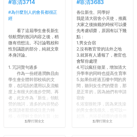
長作弊的風氣。
#靠清3714
#靠清3683
#為什麼別人的會長都很正
各位新生、同學好
反正老人我明天就要搬離新
經
我是清大宿舍小天使，推薦
竹，之後如何發展與我無
大家之後抽籤的時候可以優
關，就當最後一天發個牢騷
看了這屆學生會長新生
先考慮碩齋，原因有以下幾
吧XD，祝學弟妹們修課順利
領航營的致詞內容之後，稍
點：
~~...
微有些想法。不討論戰校和
1.男女合宿
性別議題的部分，純就文章
2.沒有教官管的法外之地
本身評論。
3.就算有人通報了，教官也
會幫你處理
1. 冗詞贅句過多
4.可以瘋狂做菜，增加清大
作為一份經過潤飾且由
升學率的同時也提高生育率
學生會全體幹部校稿的文
5.如果你經過五樓中間的房
章，在詞語的選用以及流暢
間，聽到女生們的聲音，那
度上有很大的進步空間。再
是正常的，因為她們有申請
者，此文作為「新生」領航
宿舍
營的致詞，過多的內容勢必
6.浴室很乾淨，因為來洗澡
會讓讀者厭煩或注意力轉
的男女會洗很久，也可以一
移，在理解文章的主旨（如
起洗，共浴是碩齋的優良傳
點擊打開全文
點擊打開全文
果有的話）前就失去興趣。
統呢！
並不是說學生會發表的
7.歡迎其他碩齋夥伴分享~
文章需要和政府機關或公司
如果有任何想要我推薦的宿