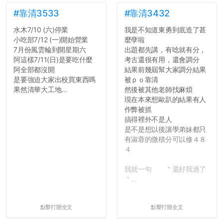
#靠清3533
#靠清3432
水木7/10 (六)停業
我是不知道東勇到底造了甚
小吃部7/12 (一)開始營業
麼孽啦
7月份風雲輪到開星期六
出題都先講，有唸就有分，
阿這樣7/11(日)是要吃什麼
考古還很有用，還會調分
阿全部都沒開
結果前幾屆幫大家調分結果
是要強迫大家出校買東西嗎
被ｐｏ靠清
果然清華大工地...
然後被其他老師找麻煩
現在本來想歐趴的結果有人
作弊被抓
搞得裡外不是人
是不是想以後讓學弟妹都只
有淑蓉的微積分可以修４８
４
我就一句 ＂還好我過了
＂...
點擊打開全文
點擊打開全文