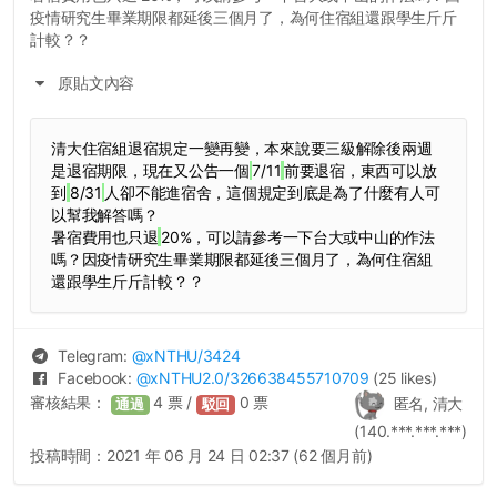
疫情研究生畢業期限都延後三個月了，為何住宿組還跟學生斤斤
計較？？
原貼文內容
清大住宿組退宿規定一變再變，本來說要三級解除後兩週
是退宿期限，現在又公告一個
7/11
前要退宿，東西可以放
到
8/31
人卻不能進宿舍，這個規定到底是為了什麼有人可
以幫我解答嗎？
暑宿費用也只退
20%，可以請參考一下台大或中山的作法
嗎？因疫情研究生畢業期限都延後三個月了，為何住宿組
還跟學生斤斤計較？？
Telegram:
@
xNTHU
/3424
Facebook:
@
xNTHU2.0
/326638455710709
(25 likes)
審核結果：
4
票 /
0
票
匿名, 清大
通過
駁回
(140.***.***.***)
投稿時間：
2021 年 06 月 24 日 02:37 (62 個月前)