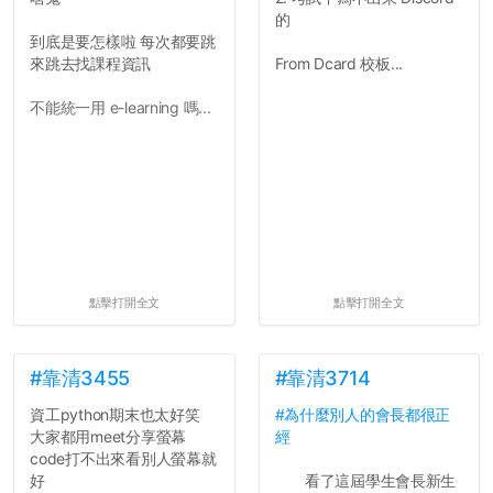
的
到底是要怎樣啦 每次都要跳
來跳去找課程資訊
From Dcard 校板...
不能統一用 e-learning 嗎...
點擊打開全文
點擊打開全文
#靠清3455
#靠清3714
資工python期末也太好笑
#為什麼別人的會長都很正
大家都用meet分享螢幕
經
code打不出來看別人螢幕就
好
看了這屆學生會長新生