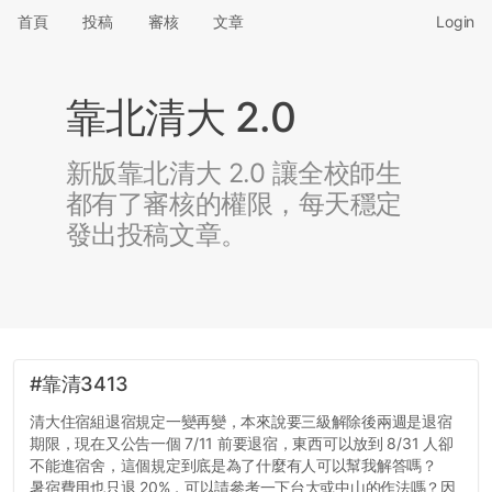
首頁
投稿
審核
文章
Login
靠北清大 2.0
新版靠北清大 2.0 讓全校師生
都有了審核的權限，每天穩定
發出投稿文章。
#靠清3413
清大住宿組退宿規定一變再變，本來說要三級解除後兩週是退宿
期限，現在又公告一個 7/11 前要退宿，東西可以放到 8/31 人卻
不能進宿舍，這個規定到底是為了什麼有人可以幫我解答嗎？
暑宿費用也只退 20%，可以請參考一下台大或中山的作法嗎？因