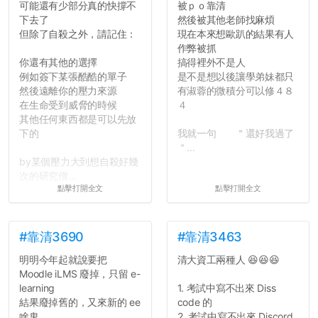
可能還有少部分真的快撐不
被ｐｏ靠清
下去了
然後被其他老師找麻煩
但除了自殺之外，請記住：
現在本來想歐趴的結果有人
作弊被抓
你還有其他的選擇
搞得裡外不是人
例如簽下某張酷酷的單子
是不是想以後讓學弟妹都只
然後遠離你的壓力來源
有淑蓉的微積分可以修４８
在生命受到威脅的時候
４
其他任何東西都是可以先放
下的
我就一句 ＂還好我過了
＂...
by某個壓力大到想自殺好幾
次的研究僧...
點擊打開全文
點擊打開全文
#靠清3690
#靠清3463
明明今年起就說要把
清大資工兩種人 😆😆😆
Moodle iLMS 廢掉，只留 e-
learning
1. 考試中寫不出來 Diss
結果廢掉舊的，又來新的 ee
code 的
啥鬼
2. 考試中寫不出來 Discord