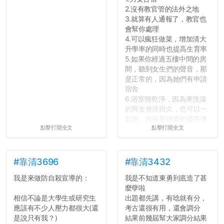
2.沒有教官管的法外之地
3.就算有人通報了，教官也
會幫你處理
4.可以瘋狂做菜，增加清大
升學率的同時也提高生育率
5.如果你經過五樓中間的房
間，聽到女生們的聲音，那
是正常的，因為她們有申請
宿舍
6.浴室很乾淨，因為來洗澡
的男女會洗很久，也可以一
起洗，共浴是碩齋的優良傳
點擊打開全文
點擊打開全文
統呢！
7.歡迎其他碩齋夥伴分享~
如果有任何想要我推薦的宿
舍房間，都歡迎留言讓我知
#靠清3696
#靠清3432
道...
我是來做防自殺宣導的：
我是不知道東勇到底造了甚
麼孽啦
相信不論是大學生或研究生
出題都先講，有唸就有分，
應該有不少人壓力都很大(還
考古還很有用，還會調分
是說只有我？)
結果前幾屆幫大家調分結果