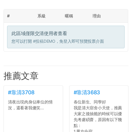
#
系級
暱稱
理由
此區域僅限交清使用者查看
您可以打開
#投稿DEMO
，免登入即可預覽投票介面
推薦文章
#靠清3708
#靠清3683
清夜出現肉身佔車位的情
各位新生、同學好
況，還看著我傻笑...
我是清大宿舍小天使，推薦
大家之後抽籤的時候可以優
先考慮碩齋，原因有以下幾
點：
1.男女合宿