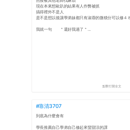
然後被其他老師找麻煩
現在本來想歐趴的結果有人作弊被抓
搞得裡外不是人
是不是想以後讓學弟妹都只有淑蓉的微積分可以修４
我就一句 ＂還好我過了＂...
點擊打開全文
#靠清3707
到底為什麼會有
學長推薦自己學弟自己修起來蠻甜涼的課