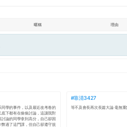
暱稱
理由
面
#靠清3427
系同學的事件，以及最近改考卷的
等不及會長再次長篇大論 毫無重點
私底下都有在偷偷討論，這讓我對
與討論的同學拿到高分，自己卻因
作弊過了這門課，但自己卻遵守規