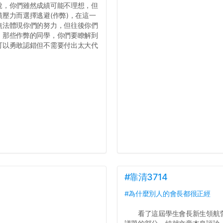
說，你們雖然成績可能不理想，但
壓力而選擇逃避(作弊)，在這一
無法體現你們的努力，但往後你們
，那些作弊的同學，你們要瞭解到
可以勇敢認錯但不需要付出太大代
#靠清3714
#為什麼別人的會長都很正經
看了這屆學生會長新生領航營