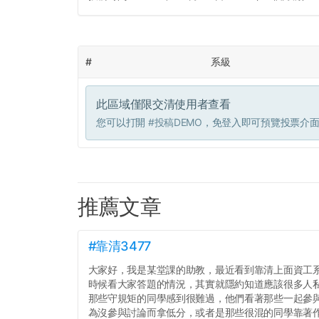
#
系級
此區域僅限交清使用者查看
您可以打開
#投稿DEMO
，免登入即可預覽投票介
推薦文章
#靠清3477
大家好，我是某堂課的助教，最近看到靠清上面資工
時候看大家答題的情況，其實就隱約知道應該很多人
那些守規矩的同學感到很難過，他們看著那些一起參
為沒參與討論而拿低分，或者是那些很混的同學靠著