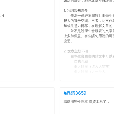
議題的部分，純就文章本身評論
1. 冗詞贅句過多
８４
作為一份經過潤飾且由學生會
很大的進步空間。再者，此文作
煩或注意力轉移，在理解文章的
並不是說學生會發表的文章需
上多加留意。有些語句用說的可
疲乏。
2. 文章主題不明
在學生會臉書的貼文中可以看
自我介紹
個人經歷（進入大學前）
個人經歷（大一至大...
#靠清3659
請愛用密件副本 都資工系了...