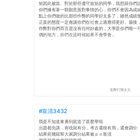
矩因此被當。對於那些遵守規矩的同學，我想跟你們
你們擁有著一顆願意面對事情的心，你們不會因為成績
點上你們做的比那些作弊的同學好太多了，雖然成績
正直的態度一定會讓你們在社會上適應得更好。最後
作弊對你們而言是沒有任何好處的，大學是你們唯一
價的地方，你們在這時候如果不會學會...
點擊打開全文
#靠清3432
我是不知道東勇到底造了甚麼孽啦
出題都先講，有唸就有分，考古還很有用，還會調分
結果前幾屆幫大家調分結果被ｐｏ靠清