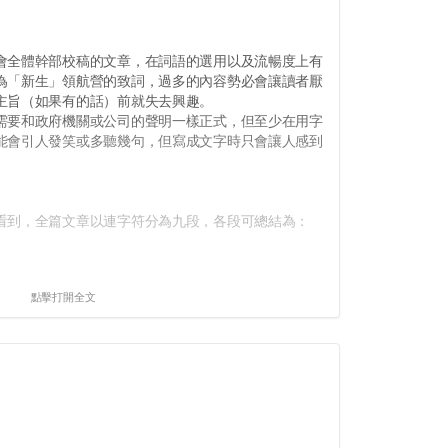
。
全體幹部校稿的文章，在詞語的選用以及流暢度上有
為「新生」領航營的致詞，過多的內容勢必會讓讀者厭
主旨（如果有的話）前就失去興趣。
要和政府機關或公司的聲明一樣正式，但至少在用字
能會引人發笑或多聽幾句，但寫成文字時只會讓人感到
到，全篇文章以連字符分為九段，各段可總結為：
點擊打開全文