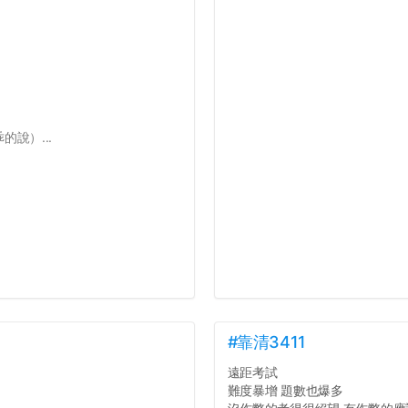
說）...
#靠清3411
遠距考試
難度暴增 題數也爆多