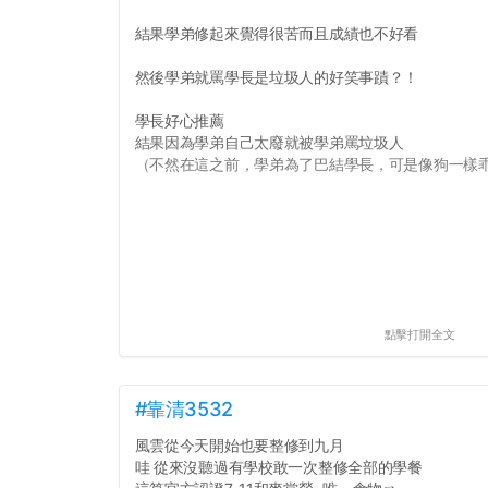
結果學弟修起來覺得很苦而且成績也不好看
然後學弟就罵學長是垃圾人的好笑事蹟？！
學長好心推薦
結果因為學弟自己太廢就被學弟罵垃圾人
（不然在這之前，學弟為了巴結學長，可是像狗一樣乖的
點擊打開全文
#靠清3532
風雲從今天開始也要整修到九月
哇 從來沒聽過有學校敢一次整修全部的學餐