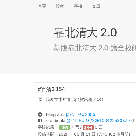
首頁
投稿
審核
文章
靠北清大 2.0
新版靠北清大 2.0 讓
#靠清3354
喔~ 我現在才知道 我又被出櫃了QQ
Telegram:
@
xNTHU
/3365
Facebook:
@
xNTHU2.0
/325103422530879
(1 
審核結果：
4
票 /
0
票
通過
駁回
投稿時間：
2021 年 06 月 21 日 17:49 (62 個月前)