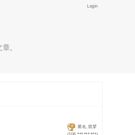
Login
文章。
匿名, 凱擘
(106.***.***.***)