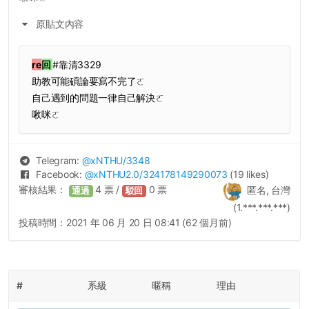
原貼文內容
re
回
#靠清3329
助教可能碩論要寫不完了ㄛ
自己遇到的問題一律自己解決ㄛ
啾咪ㄛ
Telegram:
@
xNTHU
/3348
Facebook:
@
xNTHU2.0
/324178149290073
(19 likes)
審核結果：
4
票 /
0
票
匿名, 台灣
通過
駁回
(1.***.***.***)
投稿時間：
2021 年 06 月 20 日 08:41 (62 個月前)
#
系級
暱稱
理由