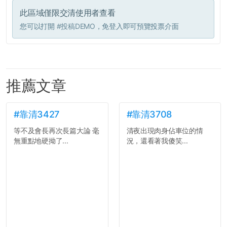
此區域僅限交清使用者查看
您可以打開
#投稿DEMO
，免登入即可預覽投票介面
推薦文章
#靠清3427
#靠清3708
等不及會長再次長篇大論 毫
清夜出現肉身佔車位的情
無重點地硬拗了...
況，還看著我傻笑...