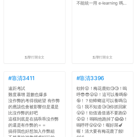
不能統一用 e-learning 嗎...
自我介紹
個人經歷（進入大學
前）
個人經歷（大一至
大...
點擊打開全文
點擊打開全文
#靠清3411
#靠清3396
遠距考試
欸幹😲！梅花鹿欸🧐🧐！嗚
難度暴增 題數也爆多
呼😎😎😤😤！這可以養嗎🤪
沒作弊的考得很絕望 有作弊
🤪！？欸蟑螂這可以養嗎🤔
的應該也會被影響但是還是
🤔！我不知道🧐🧐你抓回家
比沒作弊的好吧
😤😤！欸借過借過不要跑😲
這樣到底是在搞乖乖沒作弊
😲😲！嗚嗚他跑掉了😱😱！
的還是有作弊的＝＝
嗚呼呼😤😤😤！喔好屌🍆
搞得我也好想加入作弊組
喔！清大要有梅花鹿了餒!