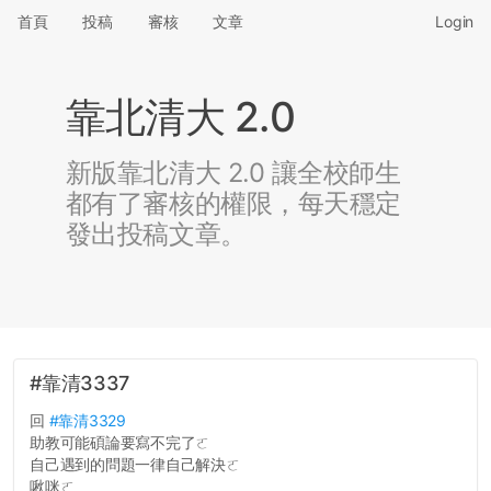
首頁
投稿
審核
文章
Login
靠北清大 2.0
新版靠北清大 2.0 讓全校師生
都有了審核的權限，每天穩定
發出投稿文章。
#靠清3337
回
#靠清3329
助教可能碩論要寫不完了ㄛ
自己遇到的問題一律自己解決ㄛ
啾咪ㄛ