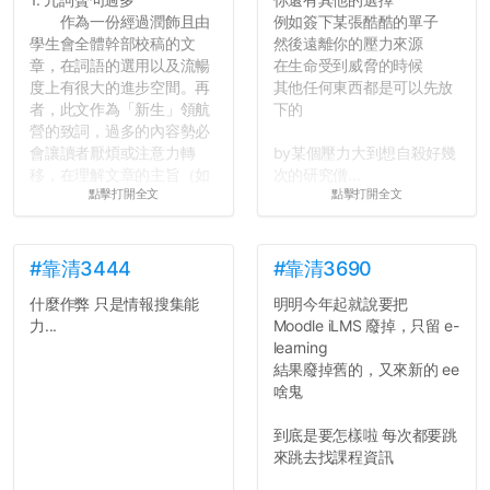
作為一份經過潤飾且由
例如簽下某張酷酷的單子
學生會全體幹部校稿的文
然後遠離你的壓力來源
章，在詞語的選用以及流暢
在生命受到威脅的時候
度上有很大的進步空間。再
其他任何東西都是可以先放
者，此文作為「新生」領航
下的
營的致詞，過多的內容勢必
會讓讀者厭煩或注意力轉
by某個壓力大到想自殺好幾
移，在理解文章的主旨（如
次的研究僧...
點擊打開全文
點擊打開全文
果有的話）前就失去興趣。
並不是說學生會發表的
文章需要和政府機關或公司
的聲明一樣正式，但至少在
#靠清3444
#靠清3690
用字上多加留意。有些語句
什麼作弊 只是情報搜集能
明明今年起就說要把
用說的可能會引人發笑或多
力...
Moodle iLMS 廢掉，只留 e-
聽幾句，但寫成文字時只會
learning
讓人感到疲乏。
結果廢掉舊的，又來新的 ee
啥鬼
2. 文章主題不明
在學生會臉書的貼文中
到底是要怎樣啦 每次都要跳
可以看到，全篇文章以連字
來跳去找課程資訊
符分為九段，各段可總結
為：