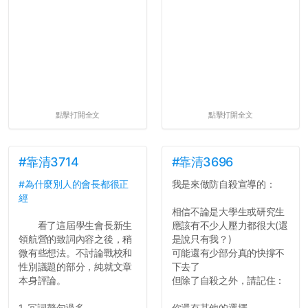
點擊打開全文
點擊打開全文
#靠清3714
#靠清3696
#為什麼別人的會長都很正
我是來做防自殺宣導的：
經
相信不論是大學生或研究生
看了這屆學生會長新生
應該有不少人壓力都很大(還
領航營的致詞內容之後，稍
是說只有我？)
微有些想法。不討論戰校和
可能還有少部分真的快撐不
性別議題的部分，純就文章
下去了
本身評論。
但除了自殺之外，請記住：
1. 冗詞贅句過多
你還有其他的選擇