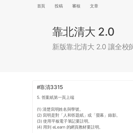
首頁
投稿
審核
文章
靠北清大 2.0
新版靠北清大 2.0 讓
#靠清3315
5. 答案紙第一頁上端
(1) 清楚寫明姓名與學號。
(2) 寫明是對「人和答題紙」或「螢幕」錄影。
(3) 使用平板電子筆記要註明。
(4) 用到 eLearn 的網頁教材要註明。