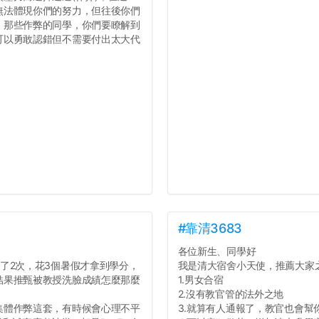
無法體現你們的努力，但往後你們
，那些作弊的同學，你們要瞭解到
可以勇敢認錯但不需要付出太大代
#靠清3683
各位新生、同學好
了2次，花3個暑假才拿到學分，
我是清大宿舍小天使，推薦大家
結果推甄被教授洗臉成績怎麼那麼
1.男女合宿
2.沒有教官管的法外之地
集體作弊這套，有時候會心理不平
3.就算有人通報了，教官也會幫