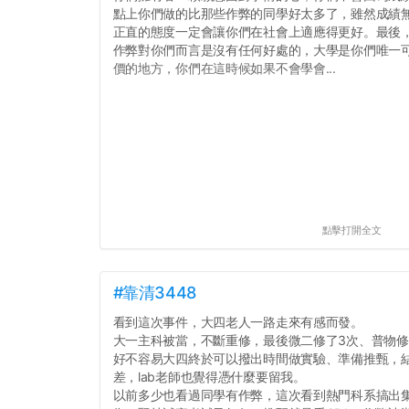
點上你們做的比那些作弊的同學好太多了，雖然成績
正直的態度一定會讓你們在社會上適應得更好。最後
作弊對你們而言是沒有任何好處的，大學是你們唯一
價的地方，你們在這時候如果不會學會...
點擊打開全文
#靠清3448
看到這次事件，大四老人一路走來有感而發。
大一主科被當，不斷重修，最後微二修了3次、普物修
好不容易大四終於可以撥出時間做實驗、準備推甄，
差，lab老師也覺得憑什麼要留我。
以前多少也看過同學有作弊，這次看到熱門科系搞出