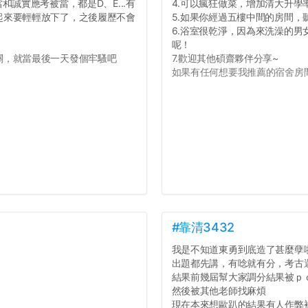
誠實應考被當，都是D、E...有
4.可以瘋狂做菜，增加清大升學
起來要輕輕放下了，之後履歷不會
5.如果你經過五樓中間的房間
6.浴室很乾淨，因為來洗澡的
呢！
關，就當最後一天發個牢騷吧
7.歡迎其他碩齋夥伴分享~
如果有任何想要我推薦的宿舍房間
#靠清3432
我是不知道東勇到底造了甚麼孽
出題都先講，有唸就有分，考古
結果前幾屆幫大家調分結果被ｐ
然後被其他老師找麻煩
現在本來想歐趴的結果有人作弊