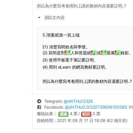
所以為什麼寫考卷用到上課的教材內容還要註明..?
原貼文內容
5.
答案紙第一頁上端
(1) 清楚寫明姓名與學號。
(2) 寫明是對
”
「
人和答題紙
”
」
或
”
「
螢幕
”
」
錄影。
(3) 使用平板電子筆記要註明。
(4) 用到 eLearn 的網頁教材要註明。
所以為什麼寫考卷用到上課的教材內容還要註明..?
Telegram:
@
xNTHU
/3326
Facebook:
@
xNTHU2.0
/322739696100585
(1
審核結果：
4
票 /
0
票
通過
駁回
投稿時間：
2021 年 06 月 17 日 18:08 (62 個月前)