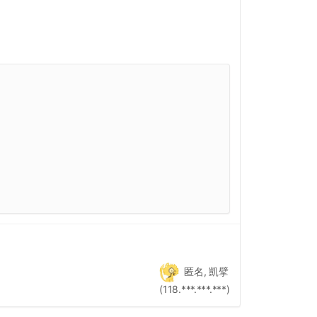
匿名, 凱擘
(118.***.***.***)