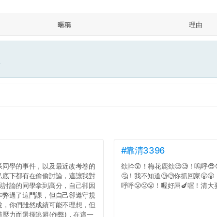
暱稱
理由
面
#靠清3396
系同學的事件，以及最近改考卷的
欸幹😲！梅花鹿欸🧐🧐！嗚呼😎
私底下都有在偷偷討論，這讓我對
🤔！我不知道🧐🧐你抓回家😤
與討論的同學拿到高分，自己卻因
呼呼😤😤😤！喔好屌🍆喔！清大要
作弊過了這門課，但自己卻遵守規
說，你們雖然成績可能不理想，但
壓力而選擇逃避(作弊)，在這一