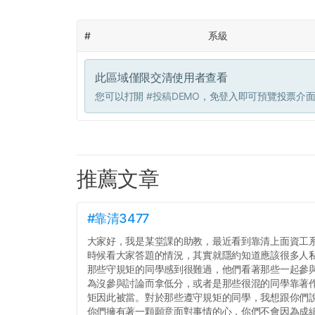
#
系級
此區域僅限交清使用者查看
您可以打開
#投稿DEMO
，免登入即可預覽投票介
推薦文章
#靠清3477
大家好，我是某堂課的助教，最近看到靠清上面資工
時候看大家答題的情況，其實就隱約知道應該很多人
那些守規矩的同學感到很難過，他們看著那些一起參
為沒參與討論而拿低分，或者是那些很混的同學靠著
矩因此被當。對於那些遵守規矩的同學，我想跟你們
你們擁有著一顆願意面對事情的心，你們不會因為成績