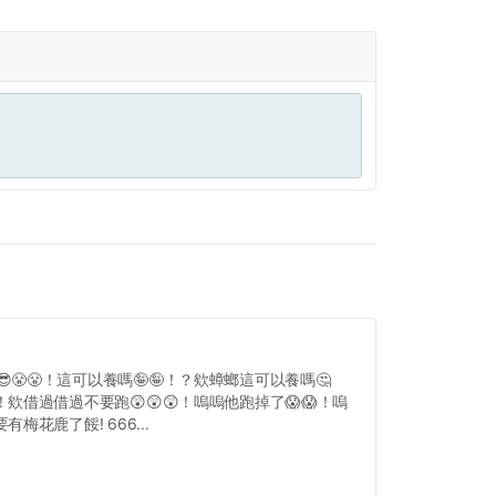
😎😤😤！這可以養嗎🤪🤪！？欸蟑螂這可以養嗎🤔
！欸借過借過不要跑😲😲😲！嗚嗚他跑掉了😱😱！嗚
有梅花鹿了餒! 666...