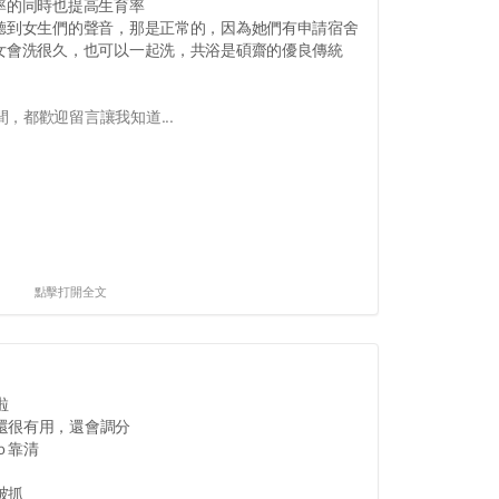
率的同時也提高生育率
，聽到女生們的聲音，那是正常的，因為她們有申請宿舍
男女會洗很久，也可以一起洗，共浴是碩齋的優良傳統
，都歡迎留言讓我知道...
點擊打開全文
啦
還很有用，還會調分
ｏ靠清
被抓