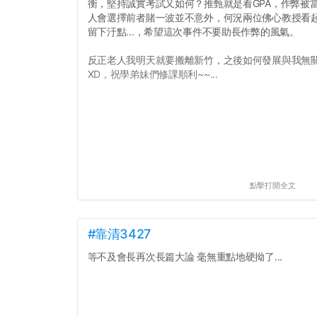
衡，堅持誠實考試又如何？推甄就是看GPA，作弊被當和
人會選擇前者賭一波並不意外，何況兩位佛心教授看
留下汙點...，希望這次事件不要助長作弊的風氣。
反正老人我明天就要搬離新竹，之後如何發展與我無
XD，祝學弟妹們修課順利~~...
點擊打開全文
#靠清3427
等不及會長再次長篇大論 毫無重點地硬拗了...