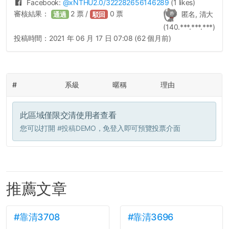
Facebook:
@
xNTHU2.0
/322282656146289
(1 likes)
審核結果：
2
票 /
0
票
匿名, 清大
通過
駁回
(140.***.***.***)
投稿時間：
2021 年 06 月 17 日 07:08 (62 個月前)
#
系級
暱稱
理由
此區域僅限交清使用者查看
您可以打開
#投稿DEMO
，免登入即可預覽投票介面
推薦文章
#靠清3708
#靠清3696