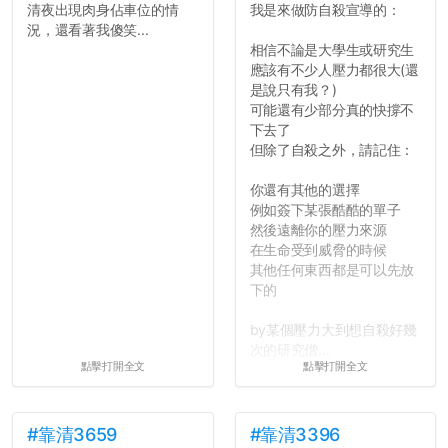
清夜出現肉身佔車位的情
我是來做防自殺宣導的：
況，還看著我傻笑...
相信不論是大學生或研究生
應該有不少人壓力都很大(還
是說只有我？)
可能還有少部分真的快撐不
下去了
但除了自殺之外，請記住：
你還有其他的選擇
例如簽下某張酷酷的單子
然後遠離你的壓力來源
在生命受到威脅的時候
其他任何東西都是可以先放
下的
by某個壓力大到想自殺好幾
次的研究僧...
點擊打開全文
點擊打開全文
#靠清3659
#靠清3396