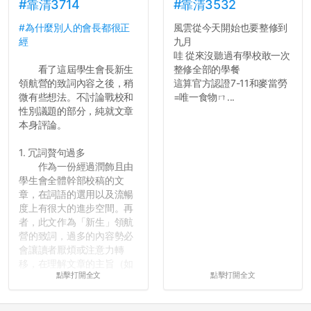
長作弊的風氣。
#靠清3714
#靠清3532
#為什麼別人的會長都很正
風雲從今天開始也要整修到
反正老人我明天就要搬離新
經
九月
竹，之後如何發展與我無
哇 從來沒聽過有學校敢一次
關，就當最後一天發個牢騷
看了這屆學生會長新生
整修全部的學餐
吧XD，祝學弟妹們修課順利
領航營的致詞內容之後，稍
這算官方認證7-11和麥當勞
~~...
微有些想法。不討論戰校和
=唯一食物ㄇ...
性別議題的部分，純就文章
本身評論。
1. 冗詞贅句過多
作為一份經過潤飾且由
學生會全體幹部校稿的文
章，在詞語的選用以及流暢
度上有很大的進步空間。再
者，此文作為「新生」領航
營的致詞，過多的內容勢必
會讓讀者厭煩或注意力轉
移，在理解文章的主旨（如
點擊打開全文
點擊打開全文
果有的話）前就失去興趣。
並不是說學生會發表的
文章需要和政府機關或公司