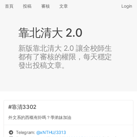
首頁
投稿
審核
文章
Login
靠北清大 2.0
新版靠北清大 2.0 讓全校師生
都有了審核的權限，每天穩定
發出投稿文章。
#靠清3302
外文系的西概有卦嗎？學弟妹加油
Telegram:
@
xNTHU
/3313