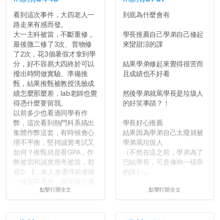
看到這次事件，大四老人一
到底為什麼會有
路走來有感而發。
大一主科被當，不斷重修，
學長推薦自己學弟自己修起
最後微二修了3次、普物修
來蠻甜涼的課
了2次，花3個暑假才拿到學
分，好不容易大四終於可以
結果學弟修起來覺得很苦而
撥出時間做實驗、準備推
且成績也不好看
甄，結果推甄被教授洗臉成
績怎麼那麼差，lab老師也覺
然後學弟就罵學長是垃圾人
得憑什麼要留我。
的好笑事蹟？！
以前多少也看過同學有作
弊，這次看到熱門科系搞出
學長好心推薦
集體作弊這套，有時候會心
結果因為學弟自己太廢就被
理不平衡，堅持誠實考試又
學弟罵垃圾人
如何？推甄就是看GPA，作
（不然在這之前，學弟為了
弊被當和誠實應考被當，都
巴結學長，可是像狗一樣乖
是D、E...有人會選擇前者賭
的說）...
一波並不意外，何況兩位佛
點擊打開全文
點擊打開全文
心教授看起來要輕輕放下
了，之後履歷不會留下汙
點...，希望這次事件不要助