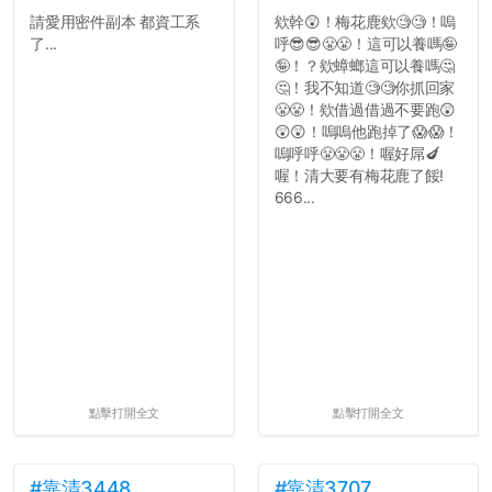
請愛用密件副本 都資工系
欸幹😲！梅花鹿欸🧐🧐！嗚
了...
呼😎😎😤😤！這可以養嗎🤪
🤪！？欸蟑螂這可以養嗎🤔
🤔！我不知道🧐🧐你抓回家
😤😤！欸借過借過不要跑😲
😲😲！嗚嗚他跑掉了😱😱！
嗚呼呼😤😤😤！喔好屌🍆
喔！清大要有梅花鹿了餒!
666...
點擊打開全文
點擊打開全文
#靠清3448
#靠清3707