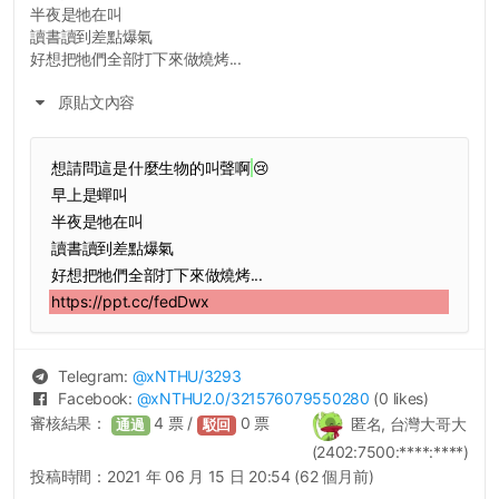
半夜是牠在叫
讀書讀到差點爆氣
好想把牠們全部打下來做燒烤...
原貼文內容
想請問這是什麼生物的叫聲啊
😢
早上是蟬叫
半夜是牠在叫
讀書讀到差點爆氣
好想把牠們全部打下來做燒烤...
https://ppt.cc/fedDwx
Telegram:
@
xNTHU
/3293
Facebook:
@
xNTHU2.0
/321576079550280
(0 likes)
審核結果：
4
票 /
0
票
匿名, 台灣大哥大
通過
駁回
(2402:7500:****:****)
投稿時間：
2021 年 06 月 15 日 20:54 (62 個月前)