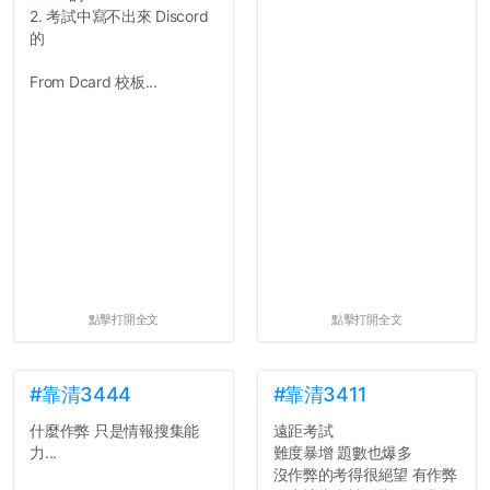
2. 考試中寫不出來 Discord
2. 文章主題不明
的
在學生會臉書的貼文中
可以看到，全篇文章以連字
From Dcard 校板...
符分為九段，各段可總結
為：
自我介紹
個人經歷（進入大學
前）
個人經歷（大一至
大...
點擊打開全文
點擊打開全文
#靠清3444
#靠清3411
什麼作弊 只是情報搜集能
遠距考試
力...
難度暴增 題數也爆多
沒作弊的考得很絕望 有作弊