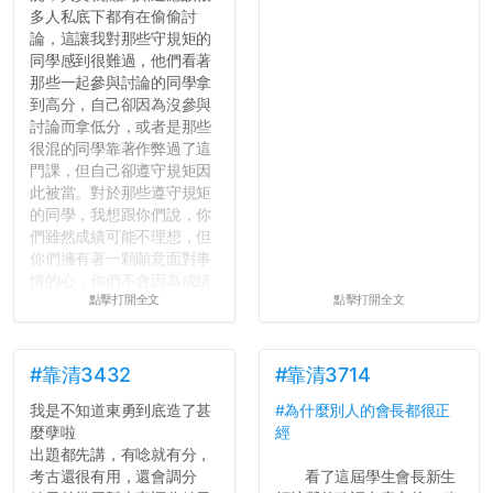
多人私底下都有在偷偷討
論，這讓我對那些守規矩的
同學感到很難過，他們看著
那些一起參與討論的同學拿
到高分，自己卻因為沒參與
討論而拿低分，或者是那些
很混的同學靠著作弊過了這
門課，但自己卻遵守規矩因
此被當。對於那些遵守規矩
的同學，我想跟你們說，你
們雖然成績可能不理想，但
你們擁有著一顆願意面對事
情的心，你們不會因為成績
點擊打開全文
點擊打開全文
壓力而選擇逃避(作弊)，在
這一點上你們做的比那些作
弊的同學好太多了，雖然成
績無法體現你們的努力，但
#靠清3432
#靠清3714
往後你們正直的態度一定會
我是不知道東勇到底造了甚
#為什麼別人的會長都很正
讓你們在社會上適應得更
麼孽啦
經
好。最後，那些作弊的同
出題都先講，有唸就有分，
學，你們要瞭解到作弊對你
考古還很有用，還會調分
看了這屆學生會長新生
們而言是沒有任何好處的，