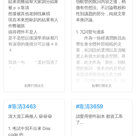
結果前幾屆幫大家調分結果
領航營的致詞內容之後，稍
大學是你們唯一可以勇敢認
被ｐｏ靠清
微有些想法。不討論戰校和
錯但不需要付出太大代價的
然後被其他老師找麻煩
性別議題的部分，純就文章
地方，你們在這時候如果不
現在本來想歐趴的結果有人
本身評論。
會學會...
作弊被抓
搞得裡外不是人
1. 冗詞贅句過多
是不是想以後讓學弟妹都只
作為一份經過潤飾且由
有淑蓉的微積分可以修４８
學生會全體幹部校稿的文
４
章，在詞語的選用以及流暢
度上有很大的進步空間。再
我就一句 ＂還好我過了
者，此文作為「新生」領航
＂...
營的致詞，過多的內容勢必
會讓讀者厭煩或注意力轉
移，在理解文章的主旨（如
點擊打開全文
點擊打開全文
果有的話）前就失去興趣。
並不是說學生會發表的
文章需要和政府機關或公司
的聲明一樣正式，但至少在
#靠清3463
#靠清3659
用字上多加留意。有些語句
清大資工兩種人 😆😆😆
請愛用密件副本 都資工系
用說的可能會引人發笑或多
了...
聽幾句，但寫成文字時只會
1. 考試中寫不出來 Diss
讓人感到疲乏。
code 的