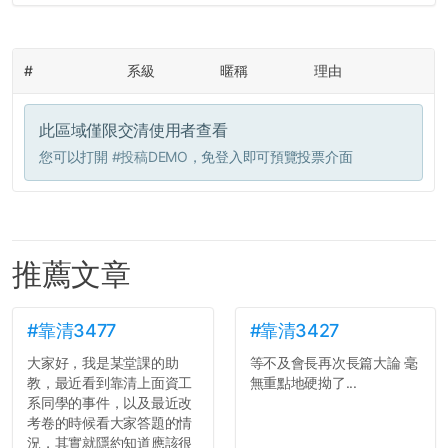
#
系級
暱稱
理由
此區域僅限交清使用者查看
您可以打開
#投稿DEMO
，免登入即可預覽投票介面
推薦文章
#靠清3477
#靠清3427
大家好，我是某堂課的助
等不及會長再次長篇大論 毫
教，最近看到靠清上面資工
無重點地硬拗了...
系同學的事件，以及最近改
考卷的時候看大家答題的情
況，其實就隱約知道應該很