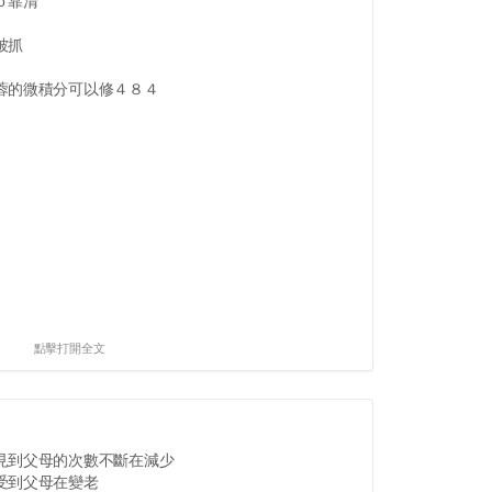
ｏ靠清
被抓
蓉的微積分可以修４８４
點擊打開全文
見到父母的次數不斷在減少
受到父母在變老