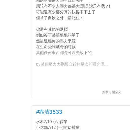
相信不論是大學生或研究生
應該有不少人壓力都很大(還是說只有我？)
可能還有少部分真的快撐不下去了
但除了自殺之外，請記住：
你還有其他的選擇
例如簽下某張酷酷的單子
然後遠離你的壓力來源
在生命受到威脅的時候
其他任何東西都是可以先放下的
by某個壓力大到想自殺好幾次的研究僧...
點擊打開全文
#靠清3533
水木7/10 (六)停業
小吃部7/12 (一)開始營業