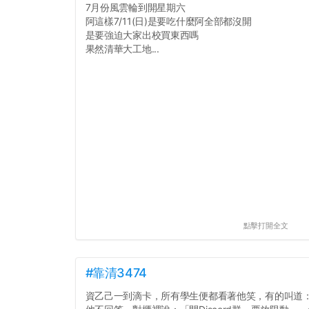
7月份風雲輪到開星期六
阿這樣7/11(日)是要吃什麼阿全部都沒開
是要強迫大家出校買東西嗎
果然清華大工地...
點擊打開全文
#靠清3474
資乙己一到滴卡，所有學生便都看著他笑，有的叫道