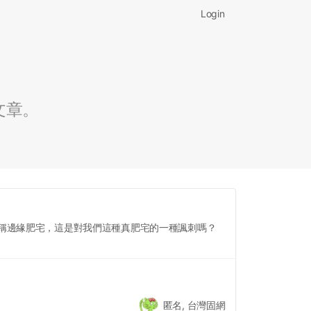
Login
文章。
稱邊緣肥宅，這是對我們這種真肥宅的一種諷刺嗎？
匿名, 台灣固網