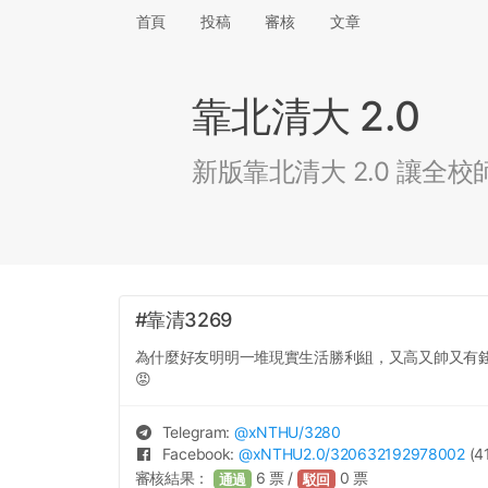
首頁
投稿
審核
文章
靠北清大 2.0
新版靠北清大 2.0 讓
#靠清3269
為什麼好友明明一堆現實生活勝利組，又高又帥又有
😡
Telegram:
@
xNTHU
/3280
Facebook:
@
xNTHU2.0
/320632192978002
(41
審核結果：
6
票 /
0
票
通過
駁回