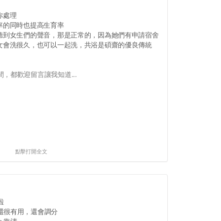
你處理
率的同時也提高生育率
，聽到女生們的聲音，那是正常的，因為她們有申請宿舍
男女會洗很久，也可以一起洗，共浴是碩齋的優良傳統
，都歡迎留言讓我知道...
點擊打開全文
啦
還很有用，還會調分