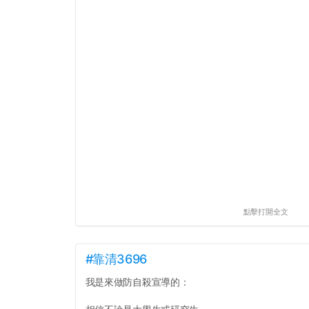
點擊打開全文
#靠清3696
我是來做防自殺宣導的：