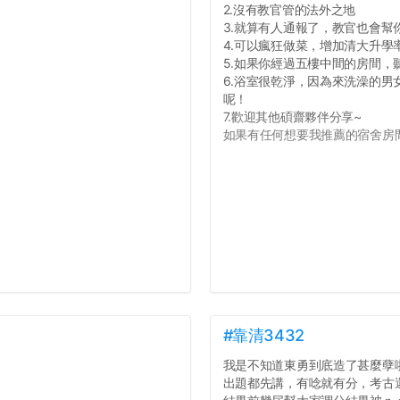
2.沒有教官管的法外之地
3.就算有人通報了，教官也會幫
4.可以瘋狂做菜，增加清大升學
5.如果你經過五樓中間的房間
6.浴室很乾淨，因為來洗澡的
呢！
7.歡迎其他碩齋夥伴分享~
如果有任何想要我推薦的宿舍房間
#靠清3432
我是不知道東勇到底造了甚麼孽
出題都先講，有唸就有分，考古