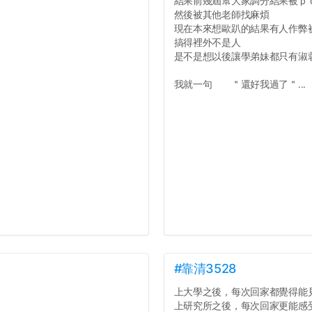
結果前幾屆幫大家調分結果被ｐ
然後被其他老師找麻煩
現在本來想歐趴的結果有人作弊
搞得裡外不是人
是不是想以後讓學弟妹都只有淑
我就一句 ＂還好我過了＂...
#靠清3528
上大學之後，每次回家都覺得能
上研究所之後，每次回家更能感