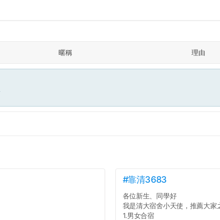
暱稱
理由
面
#靠清3683
各位新生、同學好
我是清大宿舍小天使，推薦大家
1.男女合宿