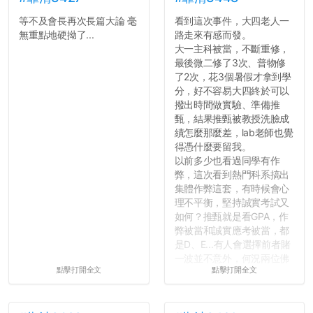
等不及會長再次長篇大論 毫
看到這次事件，大四老人一
無重點地硬拗了...
路走來有感而發。
大一主科被當，不斷重修，
最後微二修了3次、普物修
了2次，花3個暑假才拿到學
分，好不容易大四終於可以
撥出時間做實驗、準備推
甄，結果推甄被教授洗臉成
績怎麼那麼差，lab老師也覺
得憑什麼要留我。
以前多少也看過同學有作
弊，這次看到熱門科系搞出
集體作弊這套，有時候會心
理不平衡，堅持誠實考試又
如何？推甄就是看GPA，作
弊被當和誠實應考被當，都
是D、E...有人會選擇前者賭
一波並不意外，何況兩位佛
點擊打開全文
點擊打開全文
心教授看起來要輕輕放下
了，之後履歷不會留下汙
點...，希望這次事件不要助