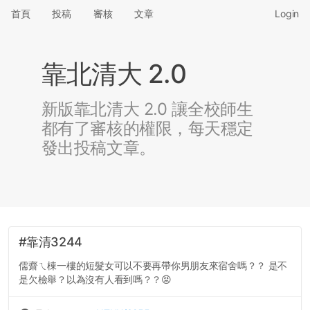
首頁
投稿
審核
文章
Login
靠北清大 2.0
新版靠北清大 2.0 讓全校師生
都有了審核的權限，每天穩定
發出投稿文章。
#靠清3244
儒齋ㄟ棟一樓的短髮女可以不要再帶你男朋友來宿舍嗎？？ 是不
是欠檢舉？以為沒有人看到嗎？？😡