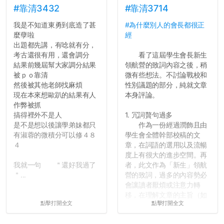
舍房間，都歡迎留言讓我知
#靠清3432
#靠清3714
道...
我是不知道東勇到底造了甚
#為什麼別人的會長都很正
麼孽啦
經
出題都先講，有唸就有分，
考古還很有用，還會調分
看了這屆學生會長新生
結果前幾屆幫大家調分結果
領航營的致詞內容之後，稍
被ｐｏ靠清
微有些想法。不討論戰校和
然後被其他老師找麻煩
性別議題的部分，純就文章
現在本來想歐趴的結果有人
本身評論。
作弊被抓
搞得裡外不是人
1. 冗詞贅句過多
是不是想以後讓學弟妹都只
作為一份經過潤飾且由
有淑蓉的微積分可以修４８
學生會全體幹部校稿的文
４
章，在詞語的選用以及流暢
度上有很大的進步空間。再
我就一句 ＂還好我過了
者，此文作為「新生」領航
＂...
營的致詞，過多的內容勢必
會讓讀者厭煩或注意力轉
移，在理解文章的主旨（如
點擊打開全文
點擊打開全文
果有的話）前就失去興趣。
並不是說學生會發表的