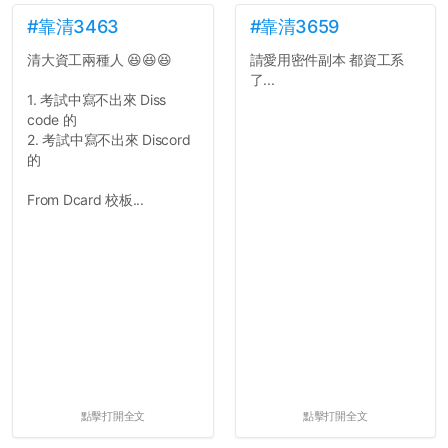
文章需要和政府機關或公司
的聲明一樣正式，但至少在
#靠清3463
#靠清3659
用字上多加留意。有些語句
清大資工兩種人 😆😆😆
請愛用密件副本 都資工系
用說的可能會引人發笑或多
了...
聽幾句，但寫成文字時只會
1. 考試中寫不出來 Diss
讓人感到疲乏。
code 的
2. 考試中寫不出來 Discord
2. 文章主題不明
的
在學生會臉書的貼文中
可以看到，全篇文章以連字
From Dcard 校板...
符分為九段，各段可總結
為：
自我介紹
個人經歷（進入大學
前）
個人經歷（大一至
大...
點擊打開全文
點擊打開全文