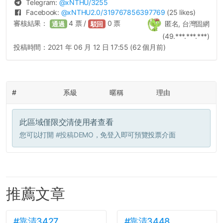
Telegram:
@
xNTHU
/3255
Facebook:
@
xNTHU2.0
/319767856397769
(25 likes)
審核結果：
4
票 /
0
票
匿名, 台灣固網
通過
駁回
(49.***.***.***)
投稿時間：
2021 年 06 月 12 日 17:55 (62 個月前)
#
系級
暱稱
理由
此區域僅限交清使用者查看
您可以打開
#投稿DEMO
，免登入即可預覽投票介面
推薦文章
#靠清3427
#靠清3448