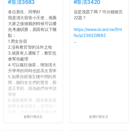
長作弊的風氣。
#靠清3683
#靠清3420
各位新生、同學好
這是洩題了嗎？15分鐘做完
反正老人我明天就要搬離新
我是清大宿舍小天使，推薦
22題？
竹，之後如何發展與我無
大家之後抽籤的時候可以優
關，就當最後一天發個牢騷
先考慮碩齋，原因有以下幾
https://www.dcard.tw/f/nt
吧XD，祝學弟妹們修課順利
點：
hu/p/236329882
~~...
1.男女合宿
...
2.沒有教官管的法外之地
3.就算有人通報了，教官也
會幫你處理
4.可以瘋狂做菜，增加清大
升學率的同時也提高生育率
5.如果你經過五樓中間的房
間，聽到女生們的聲音，那
是正常的，因為她們有申請
宿舍
6.浴室很乾淨，因為來洗澡
的男女會洗很久，也可以一
起洗，共浴是碩齋的優良傳
點擊打開全文
點擊打開全文
統呢！
7.歡迎其他碩齋夥伴分享~
如果有任何想要我推薦的宿