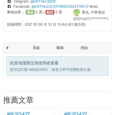
Telegram:
@
xNTHU
/3209
Facebook:
@
xNTHU2.0
/317994523241769
(7 likes)
審核結果：
5
票 /
0
票
匿名, 中華電信
通過
駁回
(2001:b011:****:****)
投稿時間：
2021 年 06 月 10 日 10:44 (62 個月前)
#
系級
暱稱
理由
此區域僅限交清使用者查看
您可以打開
#投稿DEMO
，免登入即可預覽投票介面
推薦文章
#靠清3477
#靠清3427