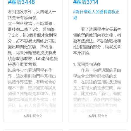
績無法體現你們的努力，但
#靠清3448
#靠清3714
往後你們正直的態度一定會
看到這次事件，大四老人一
#為什麼別人的會長都很正
讓你們在社會上適應得更
路走來有感而發。
經
好。最後，那些作弊的同
大一主科被當，不斷重修，
學，你們要瞭解到作弊對你
最後微二修了3次、普物修
看了這屆學生會長新生
們而言是沒有任何好處的，
了2次，花3個暑假才拿到學
領航營的致詞內容之後，稍
大學是你們唯一可以勇敢認
分，好不容易大四終於可以
微有些想法。不討論戰校和
錯但不需要付出太大代價的
撥出時間做實驗、準備推
性別議題的部分，純就文章
地方，你們在這時候如果不
甄，結果推甄被教授洗臉成
本身評論。
會學會...
績怎麼那麼差，lab老師也覺
得憑什麼要留我。
1. 冗詞贅句過多
以前多少也看過同學有作
作為一份經過潤飾且由
弊，這次看到熱門科系搞出
學生會全體幹部校稿的文
集體作弊這套，有時候會心
章，在詞語的選用以及流暢
理不平衡，堅持誠實考試又
度上有很大的進步空間。再
如何？推甄就是看GPA，作
者，此文作為「新生」領航
弊被當和誠實應考被當，都
營的致詞，過多的內容勢必
是D、E...有人會選擇前者賭
會讓讀者厭煩或注意力轉
一波並不意外，何況兩位佛
移，在理解文章的主旨（如
點擊打開全文
點擊打開全文
心教授看起來要輕輕放下
果有的話）前就失去興趣。
了，之後履歷不會留下汙
並不是說學生會發表的
點...，希望這次事件不要助
文章需要和政府機關或公司