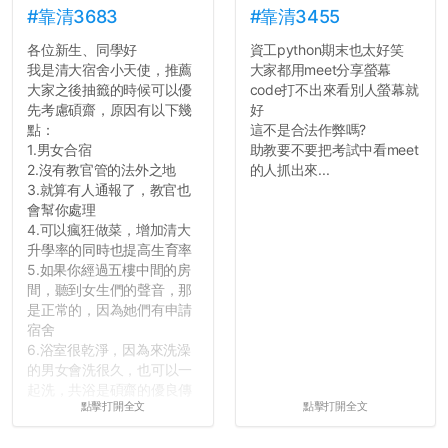
長作弊的風氣。
的聲明一樣正式，但至少在
#靠清3683
#靠清3455
用字上多加留意。有些語句
各位新生、同學好
資工python期末也太好笑
反正老人我明天就要搬離新
用說的可能會引人發笑或多
我是清大宿舍小天使，推薦
大家都用meet分享螢幕
竹，之後如何發展與我無
聽幾句，但寫成文字時只會
大家之後抽籤的時候可以優
code打不出來看別人螢幕就
關，就當最後一天發個牢騷
讓人感到疲乏。
先考慮碩齋，原因有以下幾
好
吧XD，祝學弟妹們修課順利
點：
這不是合法作弊嗎?
~~...
2. 文章主題不明
1.男女合宿
助教要不要把考試中看meet
在學生會臉書的貼文中
2.沒有教官管的法外之地
的人抓出來...
可以看到，全篇文章以連字
3.就算有人通報了，教官也
符分為九段，各段可總結
會幫你處理
為：
4.可以瘋狂做菜，增加清大
自我介紹
升學率的同時也提高生育率
個人經歷（進入大學
5.如果你經過五樓中間的房
前）
間，聽到女生們的聲音，那
個人經歷（大一至
是正常的，因為她們有申請
大...
宿舍
6.浴室很乾淨，因為來洗澡
的男女會洗很久，也可以一
起洗，共浴是碩齋的優良傳
點擊打開全文
點擊打開全文
統呢！
7.歡迎其他碩齋夥伴分享~