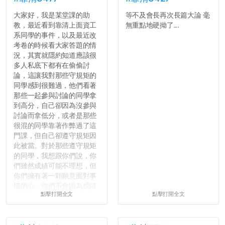
大家好，我是某堂課的助
等不及會長再次長篇大論 毫
教，最近看到靠清上面資工
無重點地硬拗了...
系同學的事件，以及最近改
考卷的時候看大家答題的情
況，其實就隱約知道應該很
多人私底下都有在偷偷討
論，這讓我對那些守規矩的
同學感到很難過，他們看著
那些一起參與討論的同學拿
到高分，自己卻因為沒參與
討論而拿低分，或者是那些
很混的同學靠著作弊過了這
門課，但自己卻遵守規矩因
此被當。對於那些遵守規矩
的同學，我想跟你們說，你
們雖然成績可能不理想，但
你們擁有著一顆願意面對事
情的心，你們不會因為成績
點擊打開全文
點擊打開全文
壓力而選擇逃避(作弊)，在
這一點上你們做的比那些作
弊的同學好太多了，雖然成