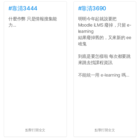
如果有任何想要我推薦的宿
舍房間，都歡迎留言讓我知
#靠清3444
#靠清3690
道...
什麼作弊 只是情報搜集能
明明今年起就說要把
力...
Moodle iLMS 廢掉，只留 e-
learning
結果廢掉舊的，又來新的 ee
啥鬼
到底是要怎樣啦 每次都要跳
來跳去找課程資訊
不能統一用 e-learning 嗎...
點擊打開全文
點擊打開全文