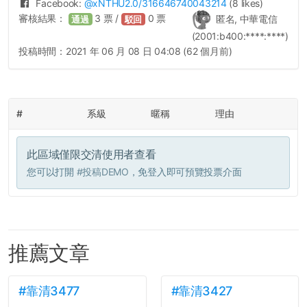
Facebook:
@
xNTHU2.0
/316646740043214
(8 likes)
審核結果：
3
票 /
0
票
匿名, 中華電信
通過
駁回
(2001:b400:****:****)
投稿時間：
2021 年 06 月 08 日 04:08 (62 個月前)
#
系級
暱稱
理由
此區域僅限交清使用者查看
您可以打開
#投稿DEMO
，免登入即可預覽投票介面
推薦文章
#靠清3477
#靠清3427