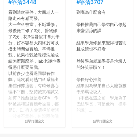
#靠清3448
#靠清3707
看到這次事件，大四老人一
到底為什麼會有
路走來有感而發。
大一主科被當，不斷重修，
學長推薦自己學弟自己修起
最後微二修了3次、普物修
來蠻甜涼的課
了2次，花3個暑假才拿到學
分，好不容易大四終於可以
結果學弟修起來覺得很苦而
撥出時間做實驗、準備推
且成績也不好看
甄，結果推甄被教授洗臉成
績怎麼那麼差，lab老師也覺
然後學弟就罵學長是垃圾人
得憑什麼要留我。
的好笑事蹟？！
以前多少也看過同學有作
弊，這次看到熱門科系搞出
學長好心推薦
集體作弊這套，有時候會心
結果因為學弟自己太廢就被
理不平衡，堅持誠實考試又
學弟罵垃圾人
如何？推甄就是看GPA，作
（不然在這之前，學弟為了
弊被當和誠實應考被當，都
巴結學長，可是像狗一樣乖
是D、E...有人會選擇前者賭
的說）...
一波並不意外，何況兩位佛
點擊打開全文
點擊打開全文
心教授看起來要輕輕放下
了，之後履歷不會留下汙
點...，希望這次事件不要助