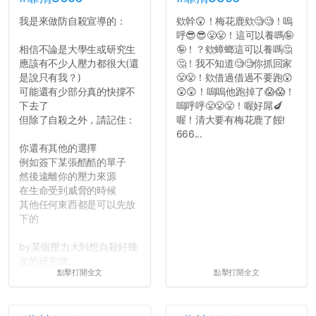
用字上多加留意。有些語句
我是來做防自殺宣導的：
欸幹😲！梅花鹿欸🧐🧐！嗚
用說的可能會引人發笑或多
呼😎😎😤😤！這可以養嗎🤪
聽幾句，但寫成文字時只會
相信不論是大學生或研究生
🤪！？欸蟑螂這可以養嗎🤔
讓人感到疲乏。
應該有不少人壓力都很大(還
🤔！我不知道🧐🧐你抓回家
是說只有我？)
😤😤！欸借過借過不要跑😲
2. 文章主題不明
可能還有少部分真的快撐不
😲😲！嗚嗚他跑掉了😱😱！
在學生會臉書的貼文中
下去了
嗚呼呼😤😤😤！喔好屌🍆
可以看到，全篇文章以連字
但除了自殺之外，請記住：
喔！清大要有梅花鹿了餒!
符分為九段，各段可總結
666...
為：
你還有其他的選擇
自我介紹
例如簽下某張酷酷的單子
個人經歷（進入大學
然後遠離你的壓力來源
前）
在生命受到威脅的時候
個人經歷（大一至
其他任何東西都是可以先放
大...
下的
by某個壓力大到想自殺好幾
次的研究僧...
點擊打開全文
點擊打開全文