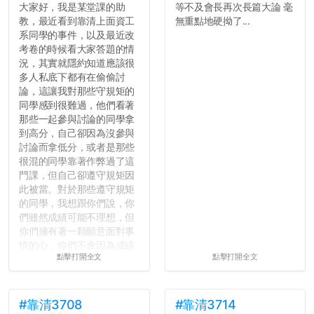
大家好，我是某堂課的助
等不及會長再次長篇大論 毫
教，最近看到靠清上面資工
無重點地硬拗了...
系同學的事件，以及最近改
考卷的時候看大家答題的情
況，其實就隱約知道應該很
多人私底下都有在偷偷討
論，這讓我對那些守規矩的
同學感到很難過，他們看著
那些一起參與討論的同學拿
到高分，自己卻因為沒參與
討論而拿低分，或者是那些
很混的同學靠著作弊過了這
門課，但自己卻遵守規矩因
此被當。對於那些遵守規矩
的同學，我想跟你們說，你
們雖然成績可能不理想，但
你們擁有著一顆願意面對事
情的心，你們不會因為成績
點擊打開全文
點擊打開全文
壓力而選擇逃避(作弊)，在
這一點上你們做的比那些作
弊的同學好太多了，雖然成
績無法體現你們的努力，但
#靠清3708
#靠清3714