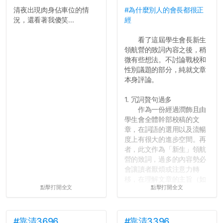
往後你們正直的態度一定會
清夜出現肉身佔車位的情
#為什麼別人的會長都很正
讓你們在社會上適應得更
況，還看著我傻笑...
經
好。最後，那些作弊的同
學，你們要瞭解到作弊對你
看了這屆學生會長新生
們而言是沒有任何好處的，
領航營的致詞內容之後，稍
大學是你們唯一可以勇敢認
微有些想法。不討論戰校和
錯但不需要付出太大代價的
性別議題的部分，純就文章
地方，你們在這時候如果不
本身評論。
會學會...
1. 冗詞贅句過多
作為一份經過潤飾且由
學生會全體幹部校稿的文
章，在詞語的選用以及流暢
度上有很大的進步空間。再
者，此文作為「新生」領航
營的致詞，過多的內容勢必
會讓讀者厭煩或注意力轉
移，在理解文章的主旨（如
點擊打開全文
點擊打開全文
果有的話）前就失去興趣。
並不是說學生會發表的
文章需要和政府機關或公司
的聲明一樣正式，但至少在
#靠清3696
#靠清3396