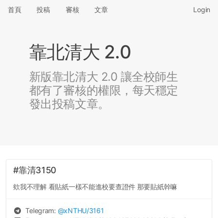
首頁
投稿
審核
文章
Login
靠北清大 2.0
新版靠北清大 2.0 讓全校師生
都有了審核的權限，每天穩定
發出投稿文章。
#靠清3150
欸我不理解 看貼紙一樣不能進校要查證件 那要貼紙幹嘛
Telegram:
@
xNTHU
/3161