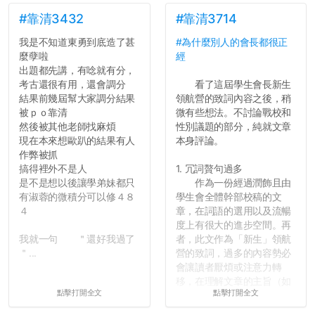
弊的同學好太多了，雖然成
績無法體現你們的努力，但
#靠清3432
#靠清3714
往後你們正直的態度一定會
我是不知道東勇到底造了甚
#為什麼別人的會長都很正
讓你們在社會上適應得更
麼孽啦
經
好。最後，那些作弊的同
出題都先講，有唸就有分，
學，你們要瞭解到作弊對你
考古還很有用，還會調分
看了這屆學生會長新生
們而言是沒有任何好處的，
結果前幾屆幫大家調分結果
領航營的致詞內容之後，稍
大學是你們唯一可以勇敢認
被ｐｏ靠清
微有些想法。不討論戰校和
錯但不需要付出太大代價的
然後被其他老師找麻煩
性別議題的部分，純就文章
地方，你們在這時候如果不
現在本來想歐趴的結果有人
本身評論。
會學會...
作弊被抓
搞得裡外不是人
1. 冗詞贅句過多
是不是想以後讓學弟妹都只
作為一份經過潤飾且由
有淑蓉的微積分可以修４８
學生會全體幹部校稿的文
４
章，在詞語的選用以及流暢
度上有很大的進步空間。再
我就一句 ＂還好我過了
者，此文作為「新生」領航
＂...
營的致詞，過多的內容勢必
會讓讀者厭煩或注意力轉
移，在理解文章的主旨（如
點擊打開全文
點擊打開全文
果有的話）前就失去興趣。
並不是說學生會發表的