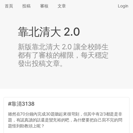
首頁
投稿
審核
文章
Login
靠北清大 2.0
新版靠北清大 2.0 讓全校師生
都有了審核的權限，每天穩定
發出投稿文章。
#靠清3138
雖然在70分鐘內完成30題聽起來很苛刻，但其中有2/3都是是非
題，有認真讀的話還是蠻充裕的吧，為什麼要把自己寫不完的問
題怪到助教頭上呢？