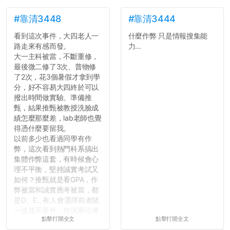
文章需要和政府機關或公司
的聲明一樣正式，但至少在
#靠清3448
#靠清3444
用字上多加留意。有些語句
看到這次事件，大四老人一
什麼作弊 只是情報搜集能
用說的可能會引人發笑或多
路走來有感而發。
力...
聽幾句，但寫成文字時只會
大一主科被當，不斷重修，
讓人感到疲乏。
最後微二修了3次、普物修
了2次，花3個暑假才拿到學
2. 文章主題不明
分，好不容易大四終於可以
在學生會臉書的貼文中
撥出時間做實驗、準備推
可以看到，全篇文章以連字
甄，結果推甄被教授洗臉成
符分為九段，各段可總結
績怎麼那麼差，lab老師也覺
為：
得憑什麼要留我。
自我介紹
以前多少也看過同學有作
個人經歷（進入大學
弊，這次看到熱門科系搞出
前）
集體作弊這套，有時候會心
個人經歷（大一至
理不平衡，堅持誠實考試又
大...
如何？推甄就是看GPA，作
弊被當和誠實應考被當，都
是D、E...有人會選擇前者賭
一波並不意外，何況兩位佛
點擊打開全文
點擊打開全文
心教授看起來要輕輕放下