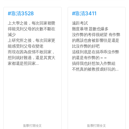
了，之後履歷不會留下汙
點...，希望這次事件不要助
長作弊的風氣。
#靠清3528
#靠清3411
上大學之後，每次回家都覺
遠距考試
反正老人我明天就要搬離新
得能見到父母的次數不斷在
難度暴增 題數也爆多
竹，之後如何發展與我無
減少
沒作弊的考得很絕望 有作弊
關，就當最後一天發個牢騷
上研究所之後，每次回家更
的應該也會被影響但是還是
吧XD，祝學弟妹們修課順利
能感受到父母在變老
比沒作弊的好吧
~~...
而現在因為疫情不敢回家，
這樣到底是在搞乖乖沒作弊
想到就好難過，還是其實大
的還是有作弊的＝＝
家都還是照回家...
搞得我也好想加入作弊組
不然真的被教授虐好玩的...
點擊打開全文
點擊打開全文