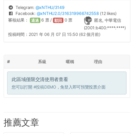
Telegram:
@
xNTHU
/3149
Facebook:
@
xNTHU2.0
/316319966742558
(12 likes)
審核結果：
6
票 /
0
票
匿名, 中華電信
通過
駁回
(2001:b400:****:****)
投稿時間：
2021 年 06 月 07 日 15:50 (62 個月前)
#
系級
暱稱
理由
此區域僅限交清使用者查看
您可以打開
#投稿DEMO
，免登入即可預覽投票介面
推薦文章