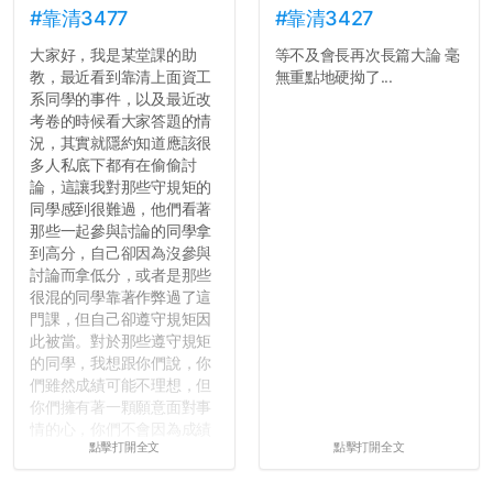
#靠清3477
#靠清3427
大家好，我是某堂課的助
等不及會長再次長篇大論 毫
教，最近看到靠清上面資工
無重點地硬拗了...
系同學的事件，以及最近改
考卷的時候看大家答題的情
況，其實就隱約知道應該很
多人私底下都有在偷偷討
論，這讓我對那些守規矩的
同學感到很難過，他們看著
那些一起參與討論的同學拿
到高分，自己卻因為沒參與
討論而拿低分，或者是那些
很混的同學靠著作弊過了這
門課，但自己卻遵守規矩因
此被當。對於那些遵守規矩
的同學，我想跟你們說，你
們雖然成績可能不理想，但
你們擁有著一顆願意面對事
情的心，你們不會因為成績
點擊打開全文
點擊打開全文
壓力而選擇逃避(作弊)，在
這一點上你們做的比那些作