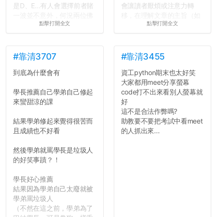
是D、E...有人會選擇前者賭
會讓讀者厭煩或注意力轉
一波並不意外，何況兩位佛
移，在理解文章的主旨（如
點擊打開全文
點擊打開全文
心教授看起來要輕輕放下
果有的話）前就失去興趣。
了，之後履歷不會留下汙
並不是說學生會發表的
點...，希望這次事件不要助
文章需要和政府機關或公司
長作弊的風氣。
的聲明一樣正式，但至少在
#靠清3707
#靠清3455
用字上多加留意。有些語句
到底為什麼會有
資工python期末也太好笑
反正老人我明天就要搬離新
用說的可能會引人發笑或多
大家都用meet分享螢幕
竹，之後如何發展與我無
聽幾句，但寫成文字時只會
學長推薦自己學弟自己修起
code打不出來看別人螢幕就
關，就當最後一天發個牢騷
讓人感到疲乏。
來蠻甜涼的課
好
吧XD，祝學弟妹們修課順利
這不是合法作弊嗎?
~~...
2. 文章主題不明
結果學弟修起來覺得很苦而
助教要不要把考試中看meet
在學生會臉書的貼文中
且成績也不好看
的人抓出來...
可以看到，全篇文章以連字
符分為九段，各段可總結
然後學弟就罵學長是垃圾人
為：
的好笑事蹟？！
自我介紹
個人經歷（進入大學
學長好心推薦
前）
結果因為學弟自己太廢就被
個人經歷（大一至
學弟罵垃圾人
大...
（不然在這之前，學弟為了