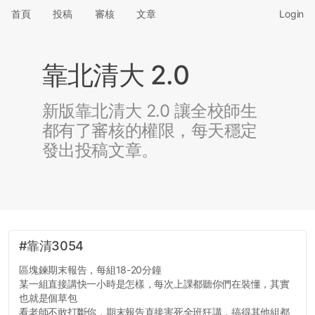
首頁
投稿
審核
文章
Login
靠北清大 2.0
新版靠北清大 2.0 讓全校師生
都有了審核的權限，每天穩定
發出投稿文章。
#靠清3054
區塊鍊期末報告，每組18-20分鐘
某一組直接講快一小時是怎樣，每次上課都聽你們在裝懂，其實
也就是個草包
看老師不敢打斷你，期末報告直接害死全班狂講，搞得其他組都