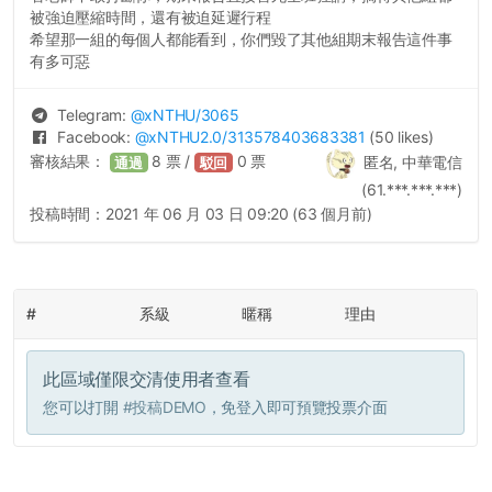
被強迫壓縮時間，還有被迫延遲行程
希望那一組的每個人都能看到，你們毀了其他組期末報告這件事
有多可惡
Telegram:
@
xNTHU
/3065
Facebook:
@
xNTHU2.0
/313578403683381
(50 likes)
審核結果：
8
票 /
0
票
匿名, 中華電信
通過
駁回
(61.***.***.***)
投稿時間：
2021 年 06 月 03 日 09:20 (63 個月前)
#
系級
暱稱
理由
此區域僅限交清使用者查看
您可以打開
#投稿DEMO
，免登入即可預覽投票介面