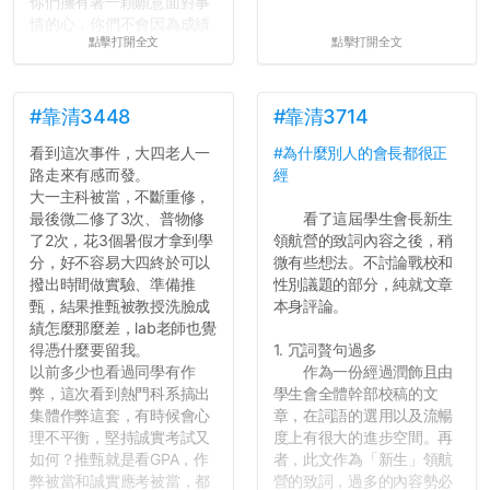
你們擁有著一顆願意面對事
情的心，你們不會因為成績
點擊打開全文
點擊打開全文
壓力而選擇逃避(作弊)，在
這一點上你們做的比那些作
弊的同學好太多了，雖然成
績無法體現你們的努力，但
#靠清3448
#靠清3714
往後你們正直的態度一定會
看到這次事件，大四老人一
#為什麼別人的會長都很正
讓你們在社會上適應得更
路走來有感而發。
經
好。最後，那些作弊的同
大一主科被當，不斷重修，
學，你們要瞭解到作弊對你
最後微二修了3次、普物修
看了這屆學生會長新生
們而言是沒有任何好處的，
了2次，花3個暑假才拿到學
領航營的致詞內容之後，稍
大學是你們唯一可以勇敢認
分，好不容易大四終於可以
微有些想法。不討論戰校和
錯但不需要付出太大代價的
撥出時間做實驗、準備推
性別議題的部分，純就文章
地方，你們在這時候如果不
甄，結果推甄被教授洗臉成
本身評論。
會學會...
績怎麼那麼差，lab老師也覺
得憑什麼要留我。
1. 冗詞贅句過多
以前多少也看過同學有作
作為一份經過潤飾且由
弊，這次看到熱門科系搞出
學生會全體幹部校稿的文
集體作弊這套，有時候會心
章，在詞語的選用以及流暢
理不平衡，堅持誠實考試又
度上有很大的進步空間。再
如何？推甄就是看GPA，作
者，此文作為「新生」領航
弊被當和誠實應考被當，都
營的致詞，過多的內容勢必