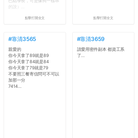
巴結學長，可是像狗一樣乖
的說）...
點擊打開全文
點擊打開全文
#靠清3565
#靠清3659
親愛的
請愛用密件副本 都資工系
你今天拿了89就是89
了...
你今天拿了84就是84
你今天拿了79就是79
不要照三餐寄信問可不可以
加那一分
7414...