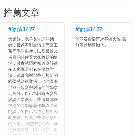
推薦文章
#靠清3477
#靠清3427
大家好，我是某堂課的助
等不及會長再次長篇大論 毫
教，最近看到靠清上面資工
無重點地硬拗了...
系同學的事件，以及最近改
考卷的時候看大家答題的情
況，其實就隱約知道應該很
多人私底下都有在偷偷討
論，這讓我對那些守規矩的
同學感到很難過，他們看著
那些一起參與討論的同學拿
到高分，自己卻因為沒參與
討論而拿低分，或者是那些
很混的同學靠著作弊過了這
門課，但自己卻遵守規矩因
此被當。對於那些遵守規矩
的同學，我想跟你們說，你
們雖然成績可能不理想，但