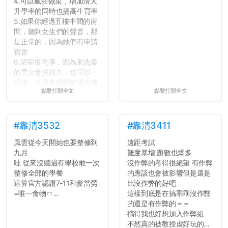
4.可以瘋狂做菜，增加清大
自我介紹
升學率的同時也提高生育率
個人經歷（進入大學
5.如果你經過五樓中間的房
前）
間，聽到女生們的聲音，那
個人經歷（大一至
是正常的，因為她們有申請
大...
宿舍
6.浴室很乾淨，因為來洗澡
的男女會洗很久，也可以一
起洗，共浴是碩齋的優良傳
點擊打開全文
點擊打開全文
統呢！
7.歡迎其他碩齋夥伴分享~
如果有任何想要我推薦的宿
舍房間，都歡迎留言讓我知
#靠清3532
#靠清3411
道...
風雲從今天開始也要整修到
遠距考試
九月
難度暴增 題數也爆多
哇 從來沒聽過有學校敢一次
沒作弊的考得很絕望 有作弊
整修全部的學餐
的應該也會被影響但是還是
這算官方認證7-11和麥當勞
比沒作弊的好吧
=唯一食物ㄇ...
這樣到底是在搞乖乖沒作弊
的還是有作弊的＝＝
搞得我也好想加入作弊組
不然真的被教授虐好玩的...