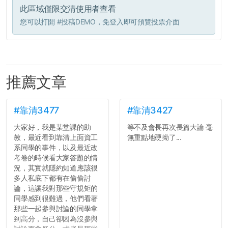
此區域僅限交清使用者查看
您可以打開
#投稿DEMO
，免登入即可預覽投票介面
推薦文章
#靠清3477
#靠清3427
大家好，我是某堂課的助
等不及會長再次長篇大論 毫
教，最近看到靠清上面資工
無重點地硬拗了...
系同學的事件，以及最近改
考卷的時候看大家答題的情
況，其實就隱約知道應該很
多人私底下都有在偷偷討
論，這讓我對那些守規矩的
同學感到很難過，他們看著
那些一起參與討論的同學拿
到高分，自己卻因為沒參與