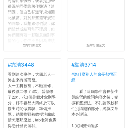
討論而拿低分，或者是那些
很混的同學靠著作弊過了這
門課，但自己卻遵守規矩因
此被當。對於那些遵守規矩
的同學，我想跟你們說，你
們雖然成績可能不理想，但
你們擁有著一顆願意面對事
情的心，你們不會因為成績
點擊打開全文
點擊打開全文
壓力而選擇逃避(作弊)，在
這一點上你們做的比那些作
弊的同學好太多了，雖然成
績無法體現你們的努力，但
#靠清3448
#靠清3714
往後你們正直的態度一定會
看到這次事件，大四老人一
#為什麼別人的會長都很正
讓你們在社會上適應得更
路走來有感而發。
經
好。最後，那些作弊的同
大一主科被當，不斷重修，
學，你們要瞭解到作弊對你
最後微二修了3次、普物修
看了這屆學生會長新生
們而言是沒有任何好處的，
了2次，花3個暑假才拿到學
領航營的致詞內容之後，稍
大學是你們唯一可以勇敢認
分，好不容易大四終於可以
微有些想法。不討論戰校和
錯但不需要付出太大代價的
撥出時間做實驗、準備推
性別議題的部分，純就文章
地方，你們在這時候如果不
甄，結果推甄被教授洗臉成
本身評論。
會學會...
績怎麼那麼差，lab老師也覺
得憑什麼要留我。
1. 冗詞贅句過多