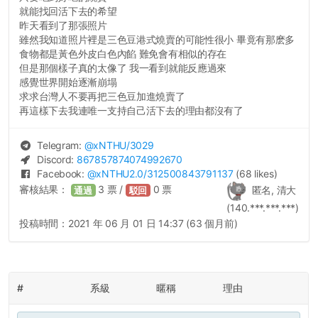
就能找回活下去的希望
昨天看到了那張照片
雖然我知道照片裡是三色豆港式燒賣的可能性很小 畢竟有那麽多
食物都是黃色外皮白色內餡 難免會有相似的存在
但是那個樣子真的太像了 我一看到就能反應過來
感覺世界開始逐漸崩塌
求求台灣人不要再把三色豆加進燒賣了
再這樣下去我連唯一支持自己活下去的理由都沒有了
Telegram:
@
xNTHU
/3029
Discord:
867857874074992670
Facebook:
@
xNTHU2.0
/312500843791137
(68 likes)
審核結果：
3
票 /
0
票
匿名, 清大
通過
駁回
(140.***.***.***)
投稿時間：
2021 年 06 月 01 日 14:37 (63 個月前)
#
系級
暱稱
理由