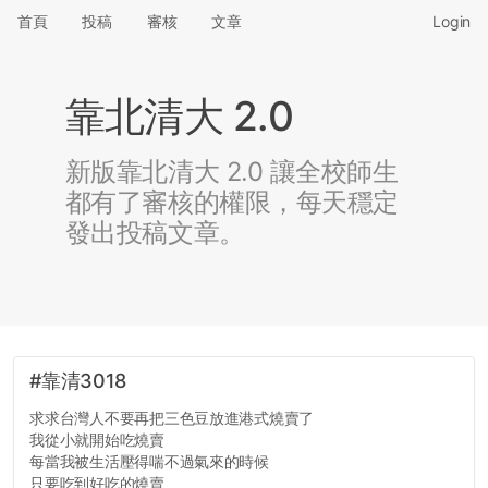
首頁
投稿
審核
文章
Login
靠北清大 2.0
新版靠北清大 2.0 讓全校師生
都有了審核的權限，每天穩定
發出投稿文章。
#靠清3018
求求台灣人不要再把三色豆放進港式燒賣了
我從小就開始吃燒賣
每當我被生活壓得喘不過氣來的時候
只要吃到好吃的燒賣