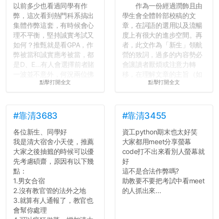
以前多少也看過同學有作
作為一份經過潤飾且由
弊，這次看到熱門科系搞出
學生會全體幹部校稿的文
集體作弊這套，有時候會心
章，在詞語的選用以及流暢
理不平衡，堅持誠實考試又
度上有很大的進步空間。再
如何？推甄就是看GPA，作
者，此文作為「新生」領航
弊被當和誠實應考被當，都
營的致詞，過多的內容勢必
是D、E...有人會選擇前者賭
會讓讀者厭煩或注意力轉
一波並不意外，何況兩位佛
移，在理解文章的主旨（如
點擊打開全文
點擊打開全文
心教授看起來要輕輕放下
果有的話）前就失去興趣。
了，之後履歷不會留下汙
並不是說學生會發表的
點...，希望這次事件不要助
文章需要和政府機關或公司
長作弊的風氣。
的聲明一樣正式，但至少在
#靠清3683
#靠清3455
用字上多加留意。有些語句
各位新生、同學好
資工python期末也太好笑
反正老人我明天就要搬離新
用說的可能會引人發笑或多
我是清大宿舍小天使，推薦
大家都用meet分享螢幕
竹，之後如何發展與我無
聽幾句，但寫成文字時只會
大家之後抽籤的時候可以優
code打不出來看別人螢幕就
關，就當最後一天發個牢騷
讓人感到疲乏。
先考慮碩齋，原因有以下幾
好
吧XD，祝學弟妹們修課順利
點：
這不是合法作弊嗎?
~~...
2. 文章主題不明
1.男女合宿
助教要不要把考試中看meet
在學生會臉書的貼文中
2.沒有教官管的法外之地
的人抓出來...
可以看到，全篇文章以連字
3.就算有人通報了，教官也
符分為九段，各段可總結
會幫你處理
為：