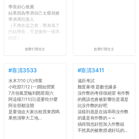
個人經歷（進入大學
學長好心推薦
前）
結果因為學弟自己太廢就被
個人經歷（大一至
學弟罵垃圾人
大...
（不然在這之前，學弟為了
巴結學長，可是像狗一樣乖
的說）...
點擊打開全文
點擊打開全文
#靠清3533
#靠清3411
水木7/10 (六)停業
遠距考試
小吃部7/12 (一)開始營業
難度暴增 題數也爆多
7月份風雲輪到開星期六
沒作弊的考得很絕望 有作弊
阿這樣7/11(日)是要吃什麼
的應該也會被影響但是還是
阿全部都沒開
比沒作弊的好吧
是要強迫大家出校買東西嗎
這樣到底是在搞乖乖沒作弊
果然清華大工地...
的還是有作弊的＝＝
搞得我也好想加入作弊組
不然真的被教授虐好玩的...