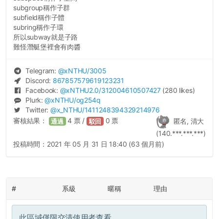
subgroup稱作子群
subfield稱作子體
subring稱作子環
所以subway就是子路
難怪潛艇堡裡會有肉醬
Telegram:
@
xNTHU
/3005
Discord:
867857579619123231
Facebook:
@
xNTHU2.0
/312004610507427
(280 likes)
Plurk:
@
xNTHU
/og254q
Twitter:
@
x_NTHU
/1411248394329214976
審核結果：
4
票 /
0
票
匿名, 清大
通過
駁回
(140.***.***.***)
投稿時間：
2021 年 05 月 31 日 18:40 (63 個月前)
#
系級
暱稱
理由
此區域僅限交清使用者查看