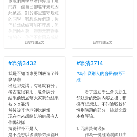
很混的同學靠著作弊過了這
門課，但自己卻遵守規矩因
此被當。對於那些遵守規矩
的同學，我想跟你們說，你
們雖然成績可能不理想，但
你們擁有著一顆願意面對事
情的心，你們不會因為成績
點擊打開全文
點擊打開全文
壓力而選擇逃避(作弊)，在
這一點上你們做的比那些作
弊的同學好太多了，雖然成
績無法體現你們的努力，但
#靠清3432
#靠清3714
往後你們正直的態度一定會
我是不知道東勇到底造了甚
#為什麼別人的會長都很正
讓你們在社會上適應得更
麼孽啦
經
好。最後，那些作弊的同
出題都先講，有唸就有分，
學，你們要瞭解到作弊對你
考古還很有用，還會調分
看了這屆學生會長新生
們而言是沒有任何好處的，
結果前幾屆幫大家調分結果
領航營的致詞內容之後，稍
大學是你們唯一可以勇敢認
被ｐｏ靠清
微有些想法。不討論戰校和
錯但不需要付出太大代價的
然後被其他老師找麻煩
性別議題的部分，純就文章
地方，你們在這時候如果不
現在本來想歐趴的結果有人
本身評論。
會學會...
作弊被抓
搞得裡外不是人
1. 冗詞贅句過多
是不是想以後讓學弟妹都只
作為一份經過潤飾且由