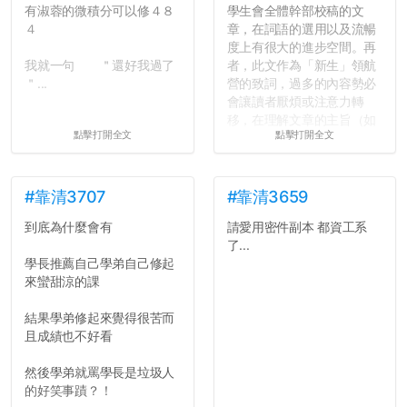
有淑蓉的微積分可以修４８
學生會全體幹部校稿的文
４
章，在詞語的選用以及流暢
度上有很大的進步空間。再
我就一句 ＂還好我過了
者，此文作為「新生」領航
＂...
營的致詞，過多的內容勢必
會讓讀者厭煩或注意力轉
移，在理解文章的主旨（如
點擊打開全文
點擊打開全文
果有的話）前就失去興趣。
並不是說學生會發表的
文章需要和政府機關或公司
的聲明一樣正式，但至少在
#靠清3707
#靠清3659
用字上多加留意。有些語句
到底為什麼會有
請愛用密件副本 都資工系
用說的可能會引人發笑或多
了...
聽幾句，但寫成文字時只會
學長推薦自己學弟自己修起
讓人感到疲乏。
來蠻甜涼的課
2. 文章主題不明
結果學弟修起來覺得很苦而
在學生會臉書的貼文中
且成績也不好看
可以看到，全篇文章以連字
符分為九段，各段可總結
然後學弟就罵學長是垃圾人
為：
的好笑事蹟？！
自我介紹