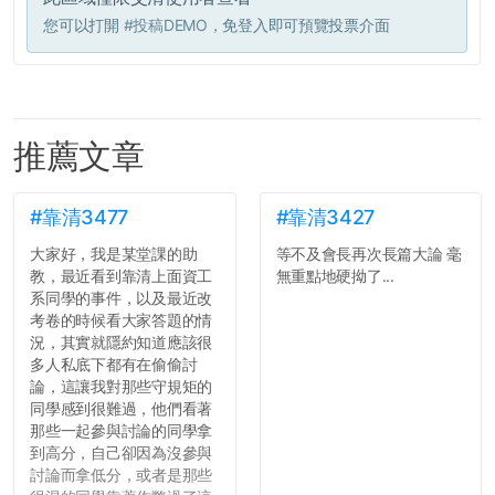
您可以打開
#投稿DEMO
，免登入即可預覽投票介面
推薦文章
#靠清3477
#靠清3427
大家好，我是某堂課的助
等不及會長再次長篇大論 毫
教，最近看到靠清上面資工
無重點地硬拗了...
系同學的事件，以及最近改
考卷的時候看大家答題的情
況，其實就隱約知道應該很
多人私底下都有在偷偷討
論，這讓我對那些守規矩的
同學感到很難過，他們看著
那些一起參與討論的同學拿
到高分，自己卻因為沒參與
討論而拿低分，或者是那些