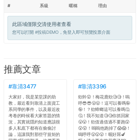
#
系級
暱稱
理由
此區域僅限交清使用者查看
您可以打開
#投稿DEMO
，免登入即可預覽投票介面
推薦文章
#靠清3477
#靠清3396
大家好，我是某堂課的助
欸幹😲！梅花鹿欸🧐🧐！嗚
教，最近看到靠清上面資工
呼😎😎😤😤！這可以養嗎🤪
系同學的事件，以及最近改
🤪！？欸蟑螂這可以養嗎🤔
考卷的時候看大家答題的情
🤔！我不知道🧐🧐你抓回家
況，其實就隱約知道應該很
😤😤！欸借過借過不要跑😲
多人私底下都有在偷偷討
😲😲！嗚嗚他跑掉了😱😱！
論，這讓我對那些守規矩的
嗚呼呼😤😤😤！喔好屌🍆