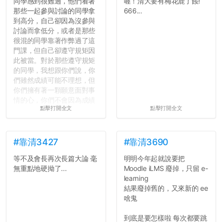
同學感到很難過，他們看著
喔！清大要有梅花鹿了餒!
那些一起參與討論的同學拿
666...
到高分，自己卻因為沒參與
討論而拿低分，或者是那些
很混的同學靠著作弊過了這
門課，但自己卻遵守規矩因
此被當。對於那些遵守規矩
的同學，我想跟你們說，你
們雖然成績可能不理想，但
你們擁有著一顆願意面對事
情的心，你們不會因為成績
點擊打開全文
點擊打開全文
壓力而選擇逃避(作弊)，在
這一點上你們做的比那些作
弊的同學好太多了，雖然成
績無法體現你們的努力，但
#靠清3427
#靠清3690
往後你們正直的態度一定會
等不及會長再次長篇大論 毫
明明今年起就說要把
讓你們在社會上適應得更
無重點地硬拗了...
Moodle iLMS 廢掉，只留 e-
好。最後，那些作弊的同
learning
學，你們要瞭解到作弊對你
結果廢掉舊的，又來新的 ee
們而言是沒有任何好處的，
啥鬼
大學是你們唯一可以勇敢認
錯但不需要付出太大代價的
到底是要怎樣啦 每次都要跳
地方，你們在這時候如果不