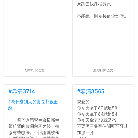
來跳去找課程資訊
會學會...
不能統一用 e-learning 嗎...
點擊打開全文
點擊打開全文
#靠清3714
#靠清3565
#為什麼別人的會長都很正
親愛的
經
你今天拿了89就是89
你今天拿了84就是84
看了這屆學生會長新生
你今天拿了79就是79
領航營的致詞內容之後，稍
不要照三餐寄信問可不可以
微有些想法。不討論戰校和
加那一分