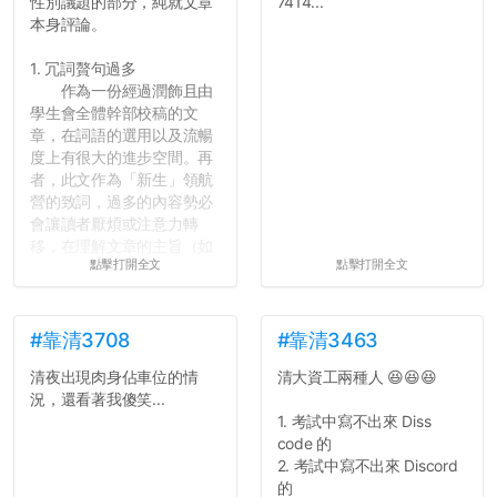
性別議題的部分，純就文章
7414...
本身評論。
1. 冗詞贅句過多
作為一份經過潤飾且由
學生會全體幹部校稿的文
章，在詞語的選用以及流暢
度上有很大的進步空間。再
者，此文作為「新生」領航
營的致詞，過多的內容勢必
會讓讀者厭煩或注意力轉
移，在理解文章的主旨（如
點擊打開全文
點擊打開全文
果有的話）前就失去興趣。
並不是說學生會發表的
文章需要和政府機關或公司
的聲明一樣正式，但至少在
#靠清3708
#靠清3463
用字上多加留意。有些語句
清夜出現肉身佔車位的情
清大資工兩種人 😆😆😆
用說的可能會引人發笑或多
況，還看著我傻笑...
聽幾句，但寫成文字時只會
1. 考試中寫不出來 Diss
讓人感到疲乏。
code 的
2. 考試中寫不出來 Discord
2. 文章主題不明
的
在學生會臉書的貼文中