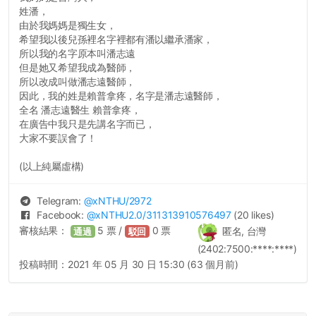
姓潘，
由於我媽媽是獨生女，
希望我以後兒孫裡名字裡都有潘以繼承潘家，
所以我的名字原本叫潘志遠
但是她又希望我成為醫師，
所以改成叫做潘志遠醫師，
因此，我的姓是賴普拿疼，名字是潘志遠醫師，
全名 潘志遠醫生 賴普拿疼，
在廣告中我只是先講名字而已，
大家不要誤會了！
(以上純屬虛構)
Telegram:
@
xNTHU
/2972
Facebook:
@
xNTHU2.0
/311313910576497
(20 likes)
審核結果：
5
票 /
0
票
匿名, 台灣
通過
駁回
(2402:7500:****:****)
投稿時間：
2021 年 05 月 30 日 15:30 (63 個月前)