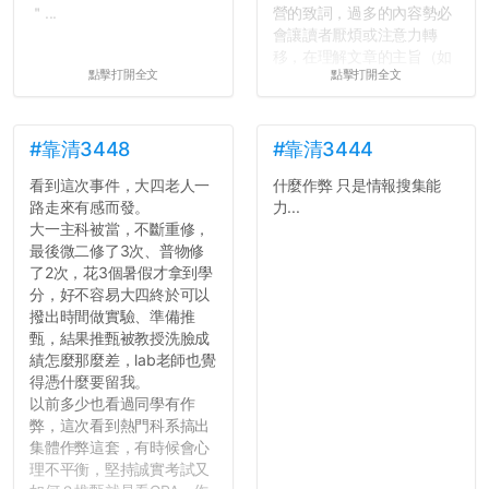
＂...
營的致詞，過多的內容勢必
會讓讀者厭煩或注意力轉
移，在理解文章的主旨（如
點擊打開全文
點擊打開全文
果有的話）前就失去興趣。
並不是說學生會發表的
文章需要和政府機關或公司
的聲明一樣正式，但至少在
#靠清3448
#靠清3444
用字上多加留意。有些語句
看到這次事件，大四老人一
什麼作弊 只是情報搜集能
用說的可能會引人發笑或多
路走來有感而發。
力...
聽幾句，但寫成文字時只會
大一主科被當，不斷重修，
讓人感到疲乏。
最後微二修了3次、普物修
了2次，花3個暑假才拿到學
2. 文章主題不明
分，好不容易大四終於可以
在學生會臉書的貼文中
撥出時間做實驗、準備推
可以看到，全篇文章以連字
甄，結果推甄被教授洗臉成
符分為九段，各段可總結
績怎麼那麼差，lab老師也覺
為：
得憑什麼要留我。
自我介紹
以前多少也看過同學有作
個人經歷（進入大學
弊，這次看到熱門科系搞出
前）
集體作弊這套，有時候會心
個人經歷（大一至
理不平衡，堅持誠實考試又
大...