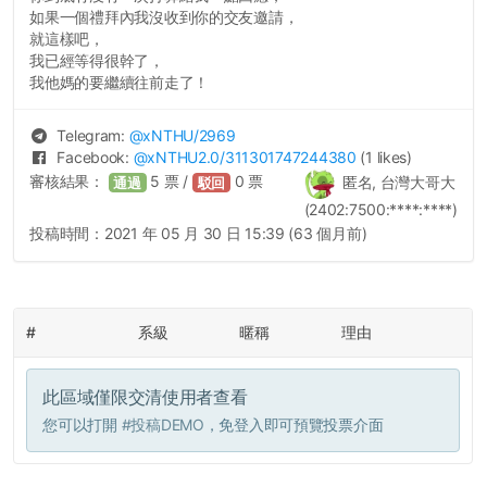
如果一個禮拜內我沒收到你的交友邀請，
就這樣吧，
我已經等得很幹了，
我他媽的要繼續往前走了！
Telegram:
@
xNTHU
/2969
Facebook:
@
xNTHU2.0
/311301747244380
(1 likes)
審核結果：
5
票 /
0
票
匿名, 台灣大哥大
通過
駁回
(2402:7500:****:****)
投稿時間：
2021 年 05 月 30 日 15:39 (63 個月前)
#
系級
暱稱
理由
此區域僅限交清使用者查看
您可以打開
#投稿DEMO
，免登入即可預覽投票介面