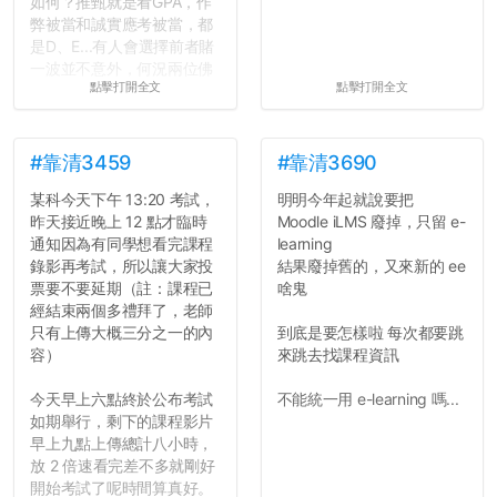
如何？推甄就是看GPA，作
弊被當和誠實應考被當，都
是D、E...有人會選擇前者賭
一波並不意外，何況兩位佛
點擊打開全文
點擊打開全文
心教授看起來要輕輕放下
了，之後履歷不會留下汙
點...，希望這次事件不要助
長作弊的風氣。
#靠清3459
#靠清3690
某科今天下午 13:20 考試，
明明今年起就說要把
反正老人我明天就要搬離新
昨天接近晚上 12 點才臨時
Moodle iLMS 廢掉，只留 e-
竹，之後如何發展與我無
通知因為有同學想看完課程
learning
關，就當最後一天發個牢騷
錄影再考試，所以讓大家投
結果廢掉舊的，又來新的 ee
吧XD，祝學弟妹們修課順利
票要不要延期（註：課程已
啥鬼
~~...
經結束兩個多禮拜了，老師
只有上傳大概三分之一的內
到底是要怎樣啦 每次都要跳
容）
來跳去找課程資訊
今天早上六點終於公布考試
不能統一用 e-learning 嗎...
如期舉行，剩下的課程影片
早上九點上傳總計八小時，
放 2 倍速看完差不多就剛好
開始考試了呢時間算真好。