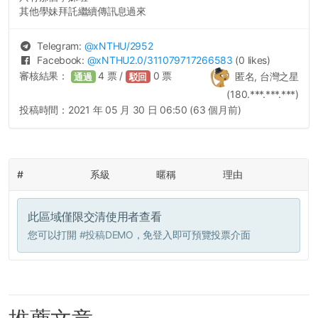
其他學妹拜託繼續傳訊息過來
Telegram:
@
xNTHU
/2952
Facebook:
@
xNTHU2.0
/311079717266583
(0 likes)
審核結果：
4
票 /
0
票
匿名, 台灣之星
通過
駁回
(180.***.***.***)
投稿時間：
2021 年 05 月 30 日 06:50 (63 個月前)
#
系級
暱稱
理由
此區域僅限交清使用者查看
您可以打開
#投稿DEMO
，免登入即可預覽投票介面