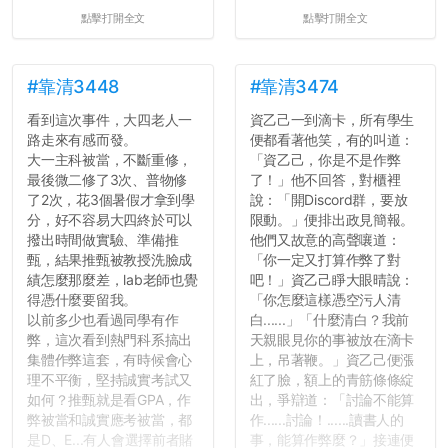
點擊打開全文
點擊打開全文
#靠清3448
#靠清3474
看到這次事件，大四老人一
資乙己一到滴卡，所有學生
路走來有感而發。
便都看著他笑，有的叫道：
大一主科被當，不斷重修，
「資乙己，你是不是作弊
最後微二修了3次、普物修
了！」他不回答，對櫃裡
了2次，花3個暑假才拿到學
說：「開Discord群，要放
分，好不容易大四終於可以
限動。」便排出政見簡報。
撥出時間做實驗、準備推
他們又故意的高聲嚷道：
甄，結果推甄被教授洗臉成
「你一定又打算作弊了對
績怎麼那麼差，lab老師也覺
吧！」資乙己睜大眼晴說：
得憑什麼要留我。
「你怎麼這樣憑空污人清
以前多少也看過同學有作
白......」「什麼清白？我前
弊，這次看到熱門科系搞出
天親眼見你的事被放在滴卡
集體作弊這套，有時候會心
上，吊著鞭。」資乙己便漲
理不平衡，堅持誠實考試又
紅了臉，額上的青筋條條綻
如何？推甄就是看GPA，作
出，爭辯道：「討論不能算
弊被當和誠實應考被當，都
作......討論！......讀書人的
是D、E...有人會選擇前者賭
事，能算作弊麼？」接連便