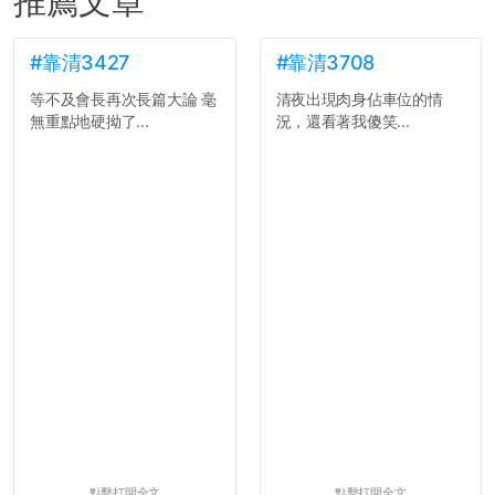
推薦文章
#靠清3427
#靠清3708
等不及會長再次長篇大論 毫
清夜出現肉身佔車位的情
無重點地硬拗了...
況，還看著我傻笑...
點擊打開全文
點擊打開全文