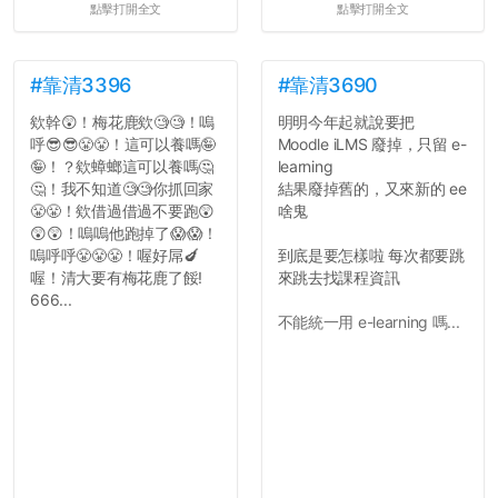
點擊打開全文
點擊打開全文
果有的話）前就失去興趣。
並不是說學生會發表的
文章需要和政府機關或公司
的聲明一樣正式，但至少在
#靠清3396
#靠清3690
用字上多加留意。有些語句
欸幹😲！梅花鹿欸🧐🧐！嗚
明明今年起就說要把
用說的可能會引人發笑或多
呼😎😎😤😤！這可以養嗎🤪
Moodle iLMS 廢掉，只留 e-
聽幾句，但寫成文字時只會
🤪！？欸蟑螂這可以養嗎🤔
learning
讓人感到疲乏。
🤔！我不知道🧐🧐你抓回家
結果廢掉舊的，又來新的 ee
😤😤！欸借過借過不要跑😲
啥鬼
2. 文章主題不明
😲😲！嗚嗚他跑掉了😱😱！
在學生會臉書的貼文中
嗚呼呼😤😤😤！喔好屌🍆
到底是要怎樣啦 每次都要跳
可以看到，全篇文章以連字
喔！清大要有梅花鹿了餒!
來跳去找課程資訊
符分為九段，各段可總結
666...
為：
不能統一用 e-learning 嗎...
自我介紹
個人經歷（進入大學
前）
個人經歷（大一至
大...