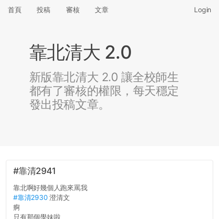
首頁
投稿
審核
文章
Login
靠北清大 2.0
新版靠北清大 2.0 讓全校師生
都有了審核的權限，每天穩定
發出投稿文章。
#靠清2941
靠北啊好幾個人跑來罵我
#靠清2930
澄清文
痾
只有那個學妹啦