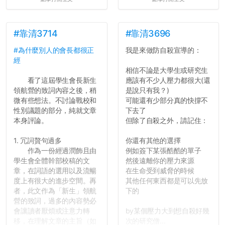
#靠清3714
#靠清3696
#為什麼別人的會長都很正
我是來做防自殺宣導的：
經
相信不論是大學生或研究生
看了這屆學生會長新生
應該有不少人壓力都很大(還
領航營的致詞內容之後，稍
是說只有我？)
微有些想法。不討論戰校和
可能還有少部分真的快撐不
性別議題的部分，純就文章
下去了
本身評論。
但除了自殺之外，請記住：
1. 冗詞贅句過多
你還有其他的選擇
作為一份經過潤飾且由
例如簽下某張酷酷的單子
學生會全體幹部校稿的文
然後遠離你的壓力來源
章，在詞語的選用以及流暢
在生命受到威脅的時候
度上有很大的進步空間。再
其他任何東西都是可以先放
者，此文作為「新生」領航
下的
營的致詞，過多的內容勢必
會讓讀者厭煩或注意力轉
by某個壓力大到想自殺好幾
移，在理解文章的主旨（如
次的研究僧...