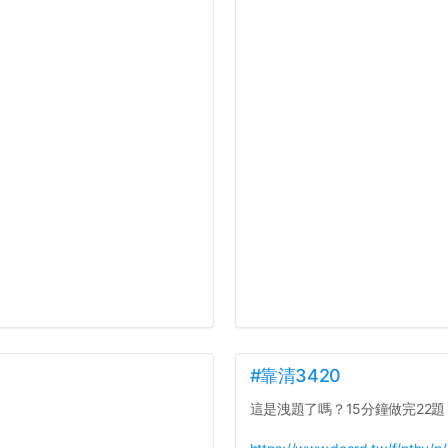
#靠清3420
這是洩題了嗎？15分鐘做完22題