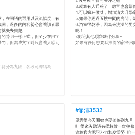
2.沒有教官管的法外之地
3.就算有人通報了，教官也會幫
4.可以瘋狂做菜，增加清大升學
，在詞語的選用以及流暢度上有
5.如果你經過五樓中間的房間
致詞，過多的內容勢必會讓讀者厭
6.浴室很乾淨，因為來洗澡的
前就失去興趣。
呢！
的聲明一樣正式，但至少在用字
7.歡迎其他碩齋夥伴分享~
幾句，但寫成文字時只會讓人感到
如果有任何想要我推薦的宿舍房間
符分為九段，各段可總結為：
#靠清3532
風雲從今天開始也要整修到九月
哇 從來沒聽過有學校敢一次整修
這算官方認證7-11和麥當勞=唯一食