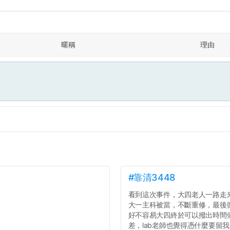
暱稱
理由
面
#靠清3448
看到這次事件，大四老人一路走
大一主科被當，不斷重修，最後
好不容易大四終於可以撥出時間
差，lab老師也覺得憑什麼要留