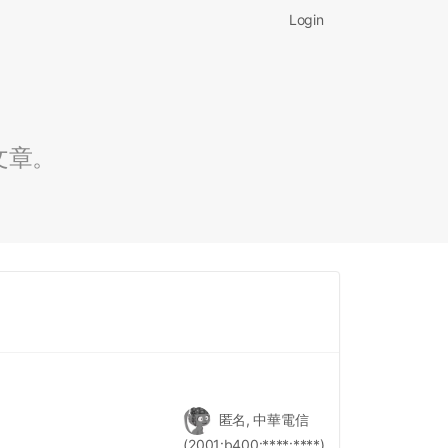
Login
文章。
匿名, 中華電信
(2001:b400:****:****)