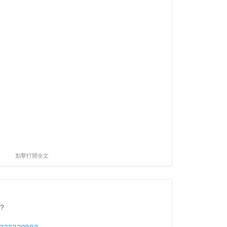
點擊打開全文
？