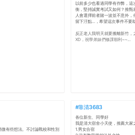
以前多少也看過同學有作弊，這
衡，堅持誠實考試又如何？推甄就
人會選擇前者賭一波並不意外，
留下汙點...，希望這次事件不
反正老人我明天就要搬離新竹，
XD，祝學弟妹們修課順利~~...
#靠清3683
各位新生、同學好
我是清大宿舍小天使，推薦大家
微有些想法。不討論戰校和性別
1.男女合宿