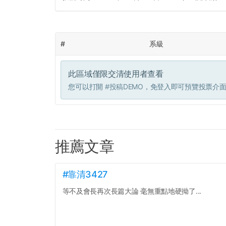
#
系級
此區域僅限交清使用者查看
您可以打開
#投稿DEMO
，免登入即可預覽投票介
推薦文章
#靠清3427
等不及會長再次長篇大論 毫無重點地硬拗了...