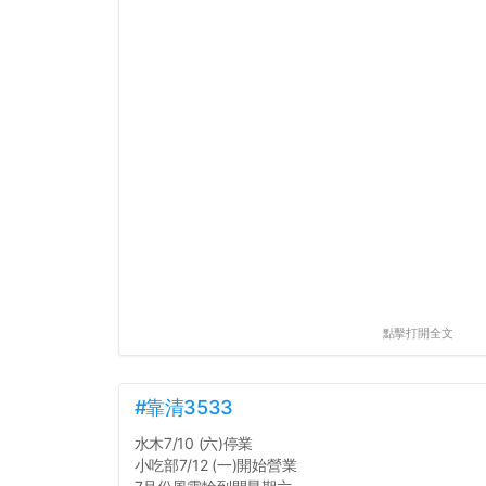
點擊打開全文
#靠清3533
水木7/10 (六)停業
小吃部7/12 (一)開始營業