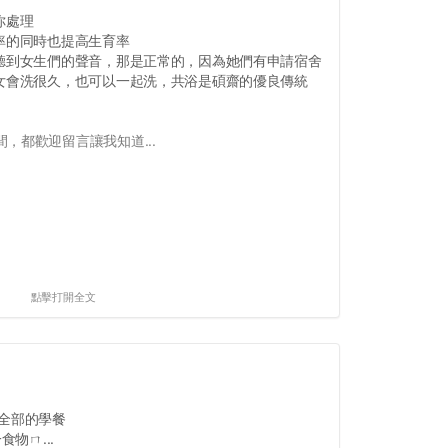
你處理
率的同時也提高生育率
，聽到女生們的聲音，那是正常的，因為她們有申請宿舍
男女會洗很久，也可以一起洗，共浴是碩齋的優良傳統
，都歡迎留言讓我知道...
點擊打開全文
全部的學餐
物ㄇ...