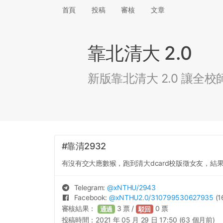
首頁
投稿
審核
文章
靠北清大 2.0
新版靠北清大 2.0 讓
#靠清2932
有沒有交大應數猴，跑到清大dcard校版徵女友，結
Telegram:
@
xNTHU
/2943
Facebook:
@
xNTHU2.0
/310799530627935
(1
審核結果：
3
票 /
0
票
通過
駁回
投稿時間：
2021 年 05 月 29 日 17:50 (63 個月前)