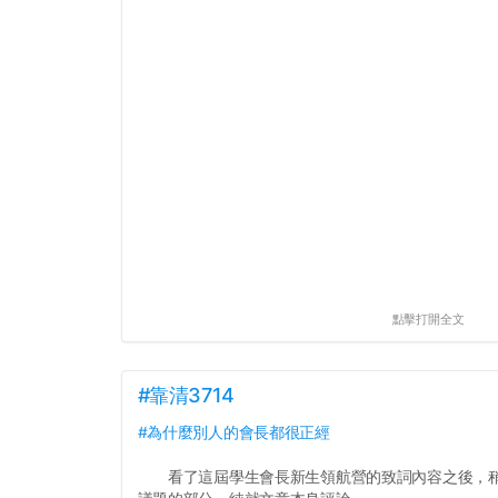
點擊打開全文
#靠清3714
#為什麼別人的會長都很正經
看了這屆學生會長新生領航營的致詞內容之後，稍