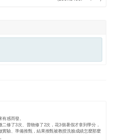
來有感而發。
微二修了3次、普物修了2次，花3個暑假才拿到學分，
做實驗、準備推甄，結果推甄被教授洗臉成績怎麼那麼
我。