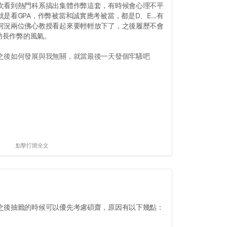
次看到熱門科系搞出集體作弊這套，有時候會心理不平
是看GPA，作弊被當和誠實應考被當，都是D、E...有
何況兩位佛心教授看起來要輕輕放下了，之後履歷不會
要助長作弊的風氣。
之後如何發展與我無關，就當最後一天發個牢騷吧
點擊打開全文
之後抽籤的時候可以優先考慮碩齋，原因有以下幾點：